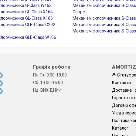
клоочисника G-Class W463
Механізм склоочисника S-Class
клоочисника GL-Class X164
Coupe
клоочисника GL-Class X166
Механізм склоочисника S-Clas
клоочисника GLE-Class C292
Механізм склоочисника S-Clas
Механізм склоочисника S-Clas
клоочисника GLE-Class W166
Графік роботи
AMORTIZ
Пн-Пт: 9:00-18:00
Статус з
Сб: 10:00-15:00
Контакти
Нд: ВИХІДНИЙ
Доставка і 
Гарантії та
Договір оф
Угода кори
Політика ко
Каталог
Про нас