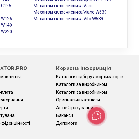
 C126
Механізм склоочисника Vario
Механізм склоочисника Viano W639
s W126
Механізм склоочисника Vito W639
s W140
s W220
ATOR.PRO
Корисна інформація
амовлення
Каталоги підбору амортизаторів
Каталоги за виробником
оплата
Каталоги за виробником
 повернення
Оригінальні каталоги
ерти
АвтоCтрахування
стувача
Вакансії
нфіденційності
Допомога