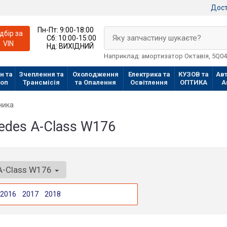
Дост
Пн-Пт:
9:00-18:00
ідбір за
Яку запчастину шукаєте?
Сб:
10:00-15:00
VIN
Нд:
ВИХІДНИЙ
Наприклад: амортизатор Октавія, 5Q0
н та
Зчеплення та
Охолодження
Електрика та
КУЗОВ та
Авт
лоп
Трансмісія
та Опалення
Освітлення
ОПТИКА
А
ника
edes A-Class W176
A-Class W176
2016
2017
2018