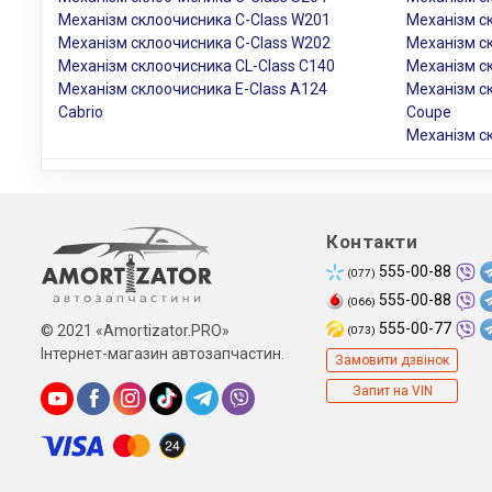
Механізм склоочисника C-Class W201
Механізм с
Механізм склоочисника C-Class W202
Механізм с
Механізм склоочисника CL-Class C140
Механізм с
Механізм склоочисника E-Class A124
Механізм с
Cabrio
Coupe
Механізм с
Контакти
555-00-88
(077)
555-00-88
(066)
555-00-77
© 2021 «Amortizator.PRO»
(073)
Інтернет-магазин автозапчастин.
Замовити дзвінок
Запит на VIN