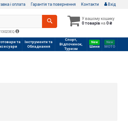
авка і оплата
Гарантія та повернення
Контакти
Вхід
У вашому кошику
0 товарів
на
0 ₴
413023EQ
Спорт,
отовари та
Інструменти та
New
New
Відпочинок,
ксесуари
Обладнання
Шини
МOTO
Туризм