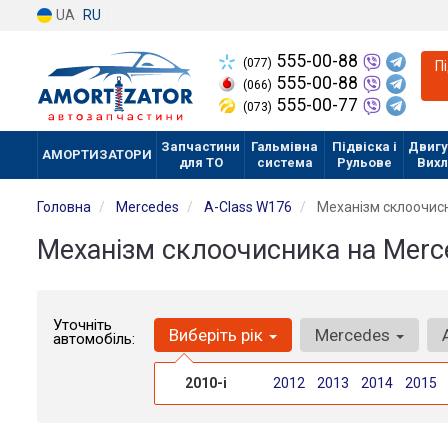
UA
RU
555-00-88
(077)
П
555-00-88
(066)
555-00-77
(073)
Запчастини
Гальмівна
Підвіска і
Двигу
АМОРТИЗАТОРИ
для ТО
система
Рульове
Вих
Головна
Mercedes
A-Class W176
Механізм склоочис
Механізм склоочисника на Merc
Уточніть
Виберіть рік
Mercedes
автомобіль:
2010-і
2012
2013
2014
2015