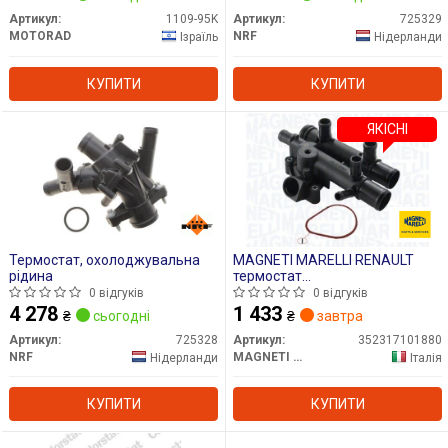
Артикул:
1109-95K
Артикул:
725329
MOTORAD
NRF
Ізраїль
Нідерланди
КУПИТИ
КУПИТИ
ЯКІСНІ
Термостат, охолоджувальна
MAGNETI MARELLI RENAULT
рідина
термостат
Movano,Vivaro,Master,Trafic
0 відгуків
0 відгуків
II,Laguna 2.2/2.5dCi 01-
4 278
1 433
₴
сьогодні
₴
завтра
Артикул:
725328
Артикул:
352317101880
NRF
MAGNETI MARELLI
Нідерланди
Італія
КУПИТИ
КУПИТИ