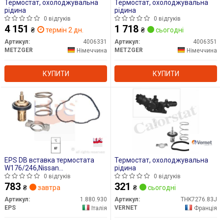
Термостат, охолоджувальна
Термостат, охолоджувальна
рідина
рідина
0 відгуків
0 відгуків
4 151
1 718
₴
термін 2 дн.
₴
сьогодні
Артикул:
4006331
Артикул:
4006351
METZGER
METZGER
Німеччина
Німеччина
КУПИТИ
КУПИТИ
EPS DB вставка термостата
Термостат, охолоджувальна
W176/246,Nissan
рідина
Juke,Qashqai,Renault
0 відгуків
0 відгуків
783
321
₴
завтра
₴
сьогодні
Артикул:
1.880.930
Артикул:
THK7276.83J
EPS
VERNET
Італія
Франція