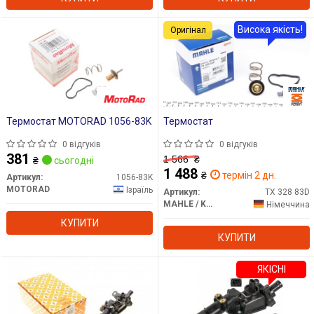
Висока якість!
Оригінал
Термостат MOTORAD 1056-83K
Термостат
0 відгуків
0 відгуків
381
1 566
₴
₴
сьогодні
1 488
₴
термін 2 дн.
Артикул:
1056-83K
MOTORAD
Ізраїль
Артикул:
TX 328 83D
MAHLE / KNECHT
Німеччина
КУПИТИ
КУПИТИ
ЯКІСНІ