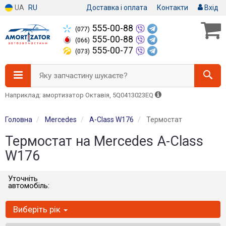
UA
RU
Доставка і оплата
Контакти
Вхід
555-00-88
(077)
555-00-88
(066)
555-00-77
(073)
Яку запчастину шукаєте?
Наприклад: амортизатор Октавія, 5Q0413023EQ
Головна
Mercedes
A-Class W176
Термостат
Термостат на Mercedes A-Class
W176
Уточніть
автомобіль:
Виберіть рік