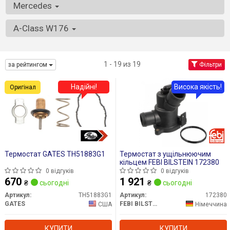
Mercedes
A-Class W176
1 - 19 из 19
за рейтингом
Фільтри
Надійні!
Висока якість!
Оригінал
Термостат GATES TH51883G1
Термостат з ущільнюючим
кільцем FEBI BILSTEIN 172380
0 відгуків
0 відгуків
670
1 921
₴
сьогодні
₴
сьогодні
Артикул:
TH51883G1
Артикул:
172380
GATES
FEBI BILSTEIN
США
Німеччина
КУПИТИ
КУПИТИ