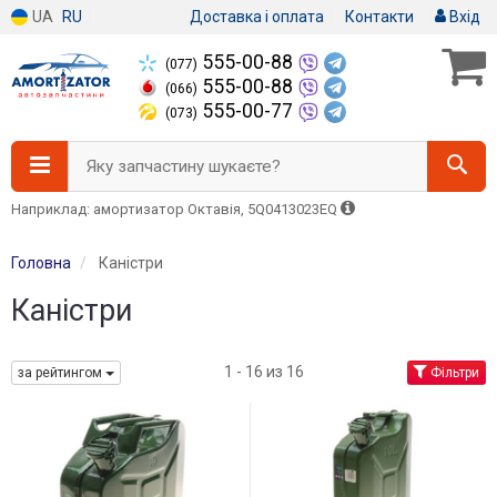
UA
RU
Доставка і оплата
Контакти
Вхід
555-00-88
(077)
555-00-88
(066)
555-00-77
(073)
Яку запчастину шукаєте?
Наприклад: амортизатор Октавія, 5Q0413023EQ
Головна
Каністри
Каністри
1 - 16 из 16
за рейтингом
Фільтри