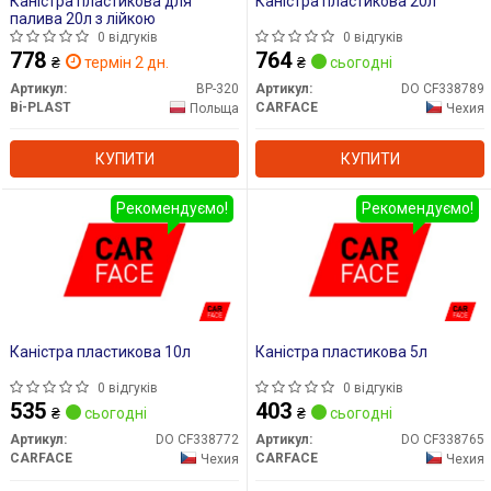
Каністра пластикова для
Каністра пластикова 20л
палива 20л з лійкою
0 відгуків
0 відгуків
778
764
₴
термін 2 дн.
₴
сьогодні
Артикул:
BP-320
Артикул:
DO CF338789
Bi-PLAST
CARFACE
Польща
Чехия
КУПИТИ
КУПИТИ
Рекомендуємо!
Рекомендуємо!
Каністра пластикова 10л
Каністра пластикова 5л
0 відгуків
0 відгуків
535
403
₴
сьогодні
₴
сьогодні
Артикул:
DO CF338772
Артикул:
DO CF338765
CARFACE
CARFACE
Чехия
Чехия