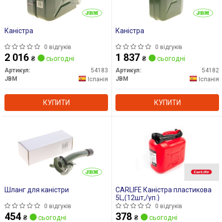
Каністра
Каністра
0 відгуків
0 відгуків
2 016
1 837
₴
сьогодні
₴
сьогодні
Артикул:
54183
Артикул:
54182
JBM
JBM
Іспанія
Іспанія
КУПИТИ
КУПИТИ
Шланг для каністри
CARLIFE Каністра пластикова
5L,(12шт,/уп.)
0 відгуків
0 відгуків
454
378
₴
сьогодні
₴
сьогодні