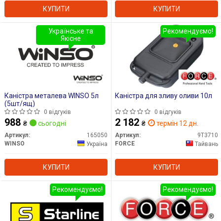
КУПИТИ
КУПИТИ
Українське та
Рекомендуємо!
Якісне
Каністра металева WINSO 5л
Каністра для зливу оливи 10л
(5шт/ящ)
0 відгуків
0 відгуків
988
2 182
₴
сьогодні
₴
термін 12 дн.
Артикул:
165050
Артикул:
9T3710
WINSO
FORCE
Україна
Тайвань
КУПИТИ
КУПИТИ
Рекомендуємо!
Рекомендуємо!