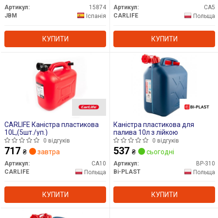
Артикул:
15874
Артикул:
CA5
JBM
CARLIFE
Іспанія
Польща
КУПИТИ
КУПИТИ
CARLIFE Каністра пластикова
Каністра пластикова для
10L,(5шт./уп.)
палива 10л з лійкою
0 відгуків
0 відгуків
717
537
₴
завтра
₴
сьогодні
Артикул:
CA10
Артикул:
BP-310
CARLIFE
Bi-PLAST
Польща
Польща
КУПИТИ
КУПИТИ