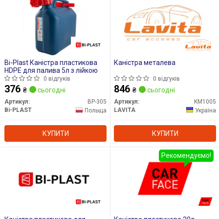
Bi-Plast Каністра пластикова
Каністра металева
HDPE для палива 5л з лійкою
0 відгуків
0 відгуків
376
846
₴
сьогодні
₴
сьогодні
Артикул:
BP-305
Артикул:
KM1005
Bi-PLAST
LAVITA
Польща
Україна
КУПИТИ
КУПИТИ
Рекомендуємо!