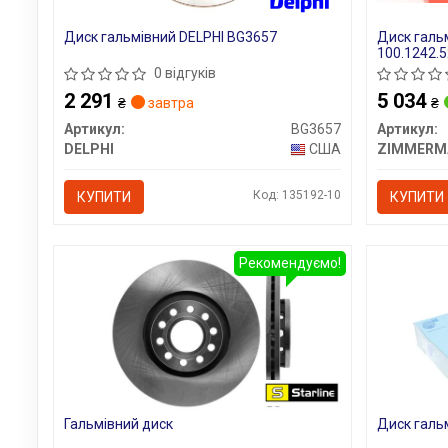
Диск гальмівний DELPHI BG3657
Диск гал
100.1242.5
0 відгуків
2 291
5 034
₴
завтра
₴
Артикул:
BG3657
Артикул:
DELPHI
США
ZIMMERM
Код: 135192-10
КУПИТИ
КУПИТИ
Рекомендуємо!
Гальмівний диск
Диск галь