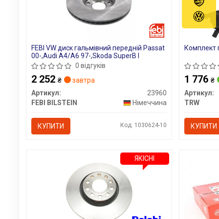
FEBI VW диск гальмівний передній Passat
Комплект г
00-,Audi A4/A6 97-,Skoda SuperB I
0 відгуків
2 252
1 776
₴
завтра
₴
Артикул:
23960
Артикул:
FEBI BILSTEIN
Німеччина
TRW
Код: 1030624-10
КУПИТИ
КУПИТИ
ЯКІСНІ