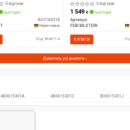
(овальний розєм)
0 відгуків
0 відгуків
1 549
сьогодні
₴
сьогодні
ADV184318
Артикул:
NT
Німеччина
FEBI BILSTEIN
Код: 864671-4
Ко
КУПИТИ
Дивитись усі аналоги ↓
4B0615301A
4B0615301C
8D0615301J