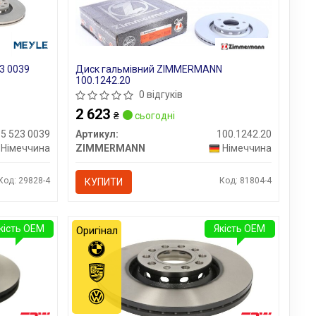
3 0039
Диск гальмівний ZIMMERMANN
100.1242.20
0 відгуків
2 623
₴
сьогодні
5 523 0039
Артикул:
100.1242.20
Німеччина
ZIMMERMANN
Німеччина
Код: 29828-4
Код: 81804-4
КУПИТИ
кість OEM
Якість OEM
Оригінал