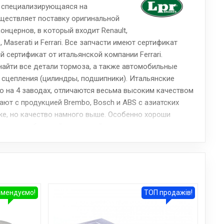
, специализирующаяся на
ществляет поставку оригинальной
онцернов, в который входит Renault,
 Maserati и Ferrari. Все запчасти имеют сертификат
й сертификат от итальянской компании Ferrari.
айти все детали тормоза, а также автомобильные
сцепления (цилиндры, подшипники). Итальянские
о на 4 заводах, отличаются весьма высоким качеством
ают с продукцией Brembo, Bosch и ABS с азиатских
же, но качество намного выше. Особенно хороши
 имеют стабильный тормозной момент, низкую шумность
.
омендуємо!
ТОП продажів!