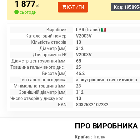
1 877
₴
КУПИТИ
Код:
195895
сьогодні
Виробник
LPR
(Італія)
Каталоговий номер
V2003V
Кількість отворів
10
Діаметр [мм]
312
Для артикула №
V2003V
Діаметр центрування [мм]
68
Товщина гальмівного диску (мм)
25
Висота [мм]
46.2
Тип гальмівного диска
з внутрішньою вентиляцією
Мінімальна товщина [мм]
23
Зовнішній діаметр [мм]
312
Число отворів у диску колеса
10
EAN
8032532107232
ПРО ВИРОБНИКА
Країна :
Італія