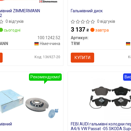
ьмівний ZIMMERMANN
Гальмівний диск
2
0 відгуків
0 відгуків
3 137
сьогодні
₴
завтра
100.1242.52
Артикул:
ANN
Німеччина
TRW
Код: 136927-20
К
КУПИТИ
Рекомендуємо!
Вис
мівний
FEBI AUDI гальмівні колодки пе
A4/6 VW Passat -05 SKODA Sup