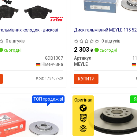
альмівних колодок - дискові
Диск гальмівний MEYLE 115 52
0 відгуків
0 відгуків
2 303
сьогодні
₴
сьогодні
GDB1307
Артикул:
11
Німеччина
MEYLE
Код: 173457-20
КУПИТИ
ТОП продажів!
Я
Оригінал