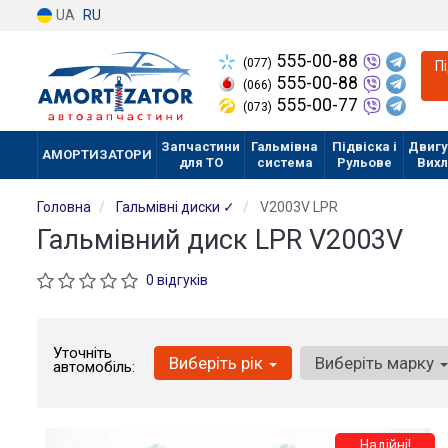
UA
RU
555-00-88
(077)
П
555-00-88
(066)
555-00-77
(073)
Запчастини
Гальмівна
Підвіска і
Двигу
АМОРТИЗАТОРИ
для ТО
система
Рульове
Вих
Головна
Гальмівні диски ✓
V2003V LPR
Гальмівний диск LPR V2003V
0 відгуків
Уточніть
Виберіть рік
Виберіть марку
автомобіль:
Надійні!