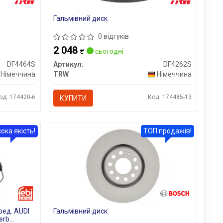
Гальмівний диск
0 відгуків
2 048
₴
сьогодні
DF4464S
Артикул:
DF4262S
Німеччина
TRW
Німеччина
од: 174420-6
Код: 174485-13
КУПИТИ
ока якість!
ТОП продажів!
ред. AUDI
Гальмівний диск
erb