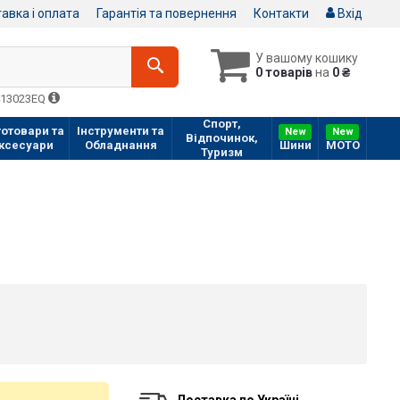
авка і оплата
Гарантія та повернення
Контакти
Вхід
У вашому кошику
0 товарів
на
0 ₴
413023EQ
Спорт,
отовари та
Інструменти та
New
New
Відпочинок,
ксесуари
Обладнання
Шини
МOTO
Туризм