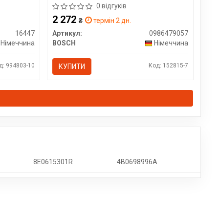
0 відгуків
2 272
₴
термін 2 дн.
16447
Артикул:
0986479057
Німеччина
BOSCH
Німеччина
д: 994803-10
Код: 152815-7
КУПИТИ
8E0615301R
4B0698996A