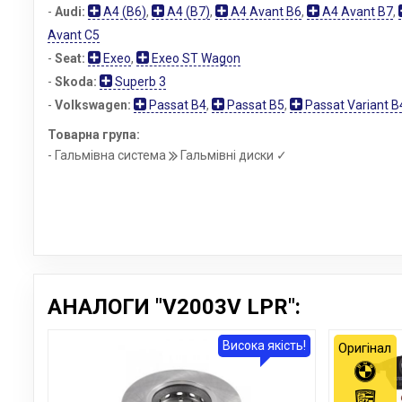
-
Audi:
A4 (B6)
,
A4 (B7)
,
A4 Avant B6
,
A4 Avant B7
,
Avant C5
-
Seat:
Exeo
,
Exeo ST Wagon
-
Skoda:
Superb 3
-
Volkswagen:
Passat B4
,
Passat B5
,
Passat Variant B
Товарна група:
- Гальмівна система
Гальмівні диски ✓
АНАЛОГИ "V2003V LPR":
Висока якість!
Оригінал