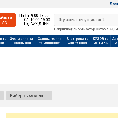
Дост
Пн-Пт:
9:00-18:00
ідбір за
Яку запчастину шукаєте?
Сб:
10:00-15:00
VIN
Нд:
ВИХІДНИЙ
Наприклад: амортизатор Октавія, 5Q0
н та
Зчеплення та
Охолодження
Електрика та
КУЗОВ та
Авт
лоп
Трансмісія
та Опалення
Освітлення
ОПТИКА
А
Виберіть модель