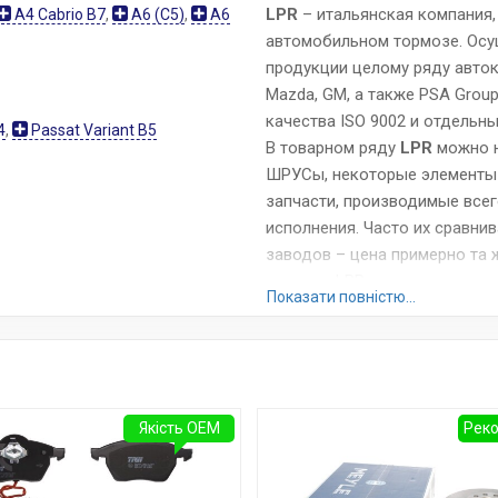
LPR
– итальянская компания
A4 Cabrio B7
,
A6 (C5)
,
A6
автомобильном тормозе. Осу
продукции целому ряду авток
Mazda, GM, а также PSA Group,
качества ISO 9002 и отдельны
4
,
Passat Variant B5
В товарном ряду
LPR
можно н
ШРУСы, некоторые элементы 
запчасти, производимые всег
исполнения. Часто их сравнив
заводов – цена примерно та 
тормоза LPR, поскольку они
Показати повністю...
и невысокую скорость износа
Сайт:
www.lpr.it
Усі запчастини LPR →
Якість OEM
Рек