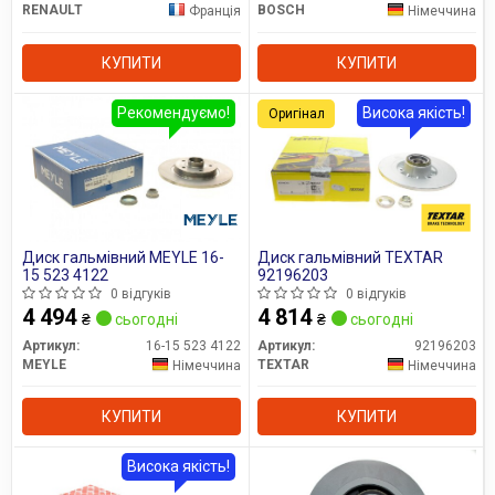
RENAULT
BOSCH
Франція
Німеччина
КУПИТИ
КУПИТИ
Рекомендуємо!
Висока якість!
Оригінал
Диск гальмівний MEYLE 16-
Диск гальмівний TEXTAR
15 523 4122
92196203
0 відгуків
0 відгуків
4 494
4 814
₴
сьогодні
₴
сьогодні
Артикул:
16-15 523 4122
Артикул:
92196203
MEYLE
TEXTAR
Німеччина
Німеччина
КУПИТИ
КУПИТИ
Висока якість!