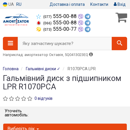
UA
RU
Доставка і оплата
Контакти
Вхід
555-00-88
(077)
555-00-88
(066)
555-00-77
(073)
Яку запчастину шукаєте?
Наприклад: амортизатор Октавія, 5Q0413023EQ
Головна
Гальмівні диски ✓
R1070PCA LPR
Гальмівний диск з підшипником
LPR R1070PCA
0 відгуків
Уточніть
автомобіль:
Виберіть рік