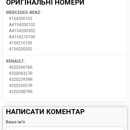
ОРИГІНАЛЬНІ НОМЕРИ
MERCEDES-BENZ:
4154200102
A4154200102
A4154200302
A4154210100
4154210100
4154200302
RENAULT:
402024076R
432004327R
432023939R
432025057R
432020879R
НАПИСАТИ КОМЕНТАР
Ваше ім'я