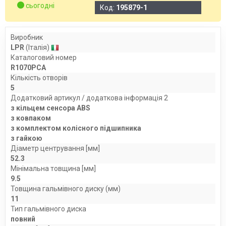
сьогодні
Код:
195879-1
Виробник
LPR
(Італія)
Каталоговий номер
R1070PCA
Кількість отворів
5
Додатковий артикул / додаткова інформація 2
з кільцем сенсора ABS
з ковпаком
з комплектом колісного підшипника
з гайкою
Діаметр центрування [мм]
52.3
Мінімальна товщина [мм]
9.5
Товщина гальмівного диску (мм)
11
Тип гальмівного диска
повний