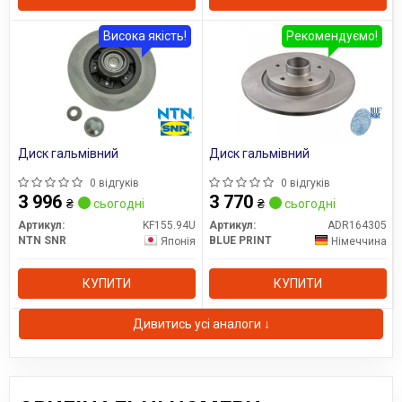
Висока якість!
Рекомендуємо!
Диск гальмівний
Диск гальмівний
0 відгуків
0 відгуків
3 996
3 770
₴
сьогодні
₴
сьогодні
Артикул:
KF155.94U
Артикул:
ADR164305
NTN SNR
BLUE PRINT
Японія
Німеччина
КУПИТИ
КУПИТИ
Дивитись усі аналоги ↓