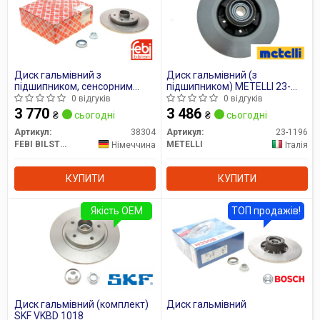
Диск гальмівний з
Диск гальмівний (з
підшипником, сенсорним
підшипником) METELLI 23-
кільцем ABS, гайкою осі та
1196
0 відгуків
0 відгуків
захисним ковпаком FEBI
3 770
3 486
₴
сьогодні
₴
сьогодні
BILSTEIN 38304
Артикул:
38304
Артикул:
23-1196
FEBI BILSTEIN
METELLI
Німеччина
Італія
КУПИТИ
КУПИТИ
Якість OEM
ТОП продажів!
Диск гальмівний (комплект)
Диск гальмівний
SKF VKBD 1018