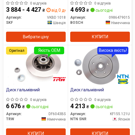
0 відгуків
0 відгуків
3 884 - 4 427
4 693
₴
від 0 дн.
₴
сьогодні
Артикул:
VKBD 1018
Артикул:
0986479015
SKF
BOSCH
Швеція
Німеччина
Вибрати ціну
КУПИТИ
Якість OEM
Висока якість!
Оригінал
Диск гальмівний
Диск гальмівний
0 відгуків
0 відгуків
6 676
4 213
₴
сьогодні
₴
сьогодні
Артикул:
DF6043BS
Артикул:
KF155.121U
TRW
NTN SNR
Німеччина
Японія
КУПИТИ
КУПИТИ