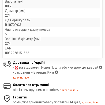
Висота [мм]
88.2
Діаметр [мм]
274
Для артикула №
R1070PCA
Число отворів у диску колеса
5
Зовнішній діаметр [мм]
274
EAN
8032928151566
Доставка по Україні
-
на відділення Нової Пошти або кур'єром до дверей
- самовивіз у Вінниця, Київ
докладніше →
Оплата при отриманні
або іншим зручним способом,
докладніше →
Гарантія
обмін/повернення товару протягом 14 днів,
докладніше →