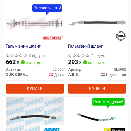
Висока якість!
Гальмівний шланг
Гальмівний шланг
0 відгуків
0 відгуків
662
293
₴
сьогодні
₴
сьогодні
Артикул:
50.055
Артикул:
SL5902
QUICK BRAKE
A.B.S.
Данія
Нідерланди
КУПИТИ
КУПИТИ
Рекомендуємо!