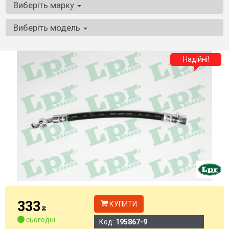
Виберіть марку
Виберіть модель
Надійні!
333
КУПИТИ
₴
сьогодні
Код:
195867-9