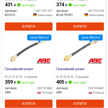
431
374
₴
сьогодні
₴
сьогодні
Артикул:
1 987 476 207
Артикул:
ADT353238
BOSCH
BLUE PRINT
Німеччина
Німеччина
КУПИТИ
КУПИТИ
Ціна-Якість!
Ціна-Якість!
Гальмівний шланг
Гальмівний шланг
0 відгуків
0 відгуків
359
405
₴
сьогодні
₴
сьогодні
Артикул:
C80182ABE
Артикул:
C80186ABE
ABE
ABE
Польща
Польща
КУПИТИ
КУПИТИ