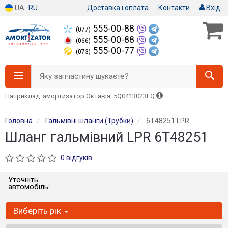
UA
RU
Доставка і оплата
Контакти
Вхід
555-00-88
(077)
555-00-88
(066)
555-00-77
(073)
Яку запчастину шукаєте?
Наприклад: амортизатор Октавія, 5Q0413023EQ
Головна
Гальмівні шланги (Трубки)
6T48251 LPR
Шланг гальмівний LPR 6T48251
0 відгуків
Уточніть
автомобіль:
Виберіть рік