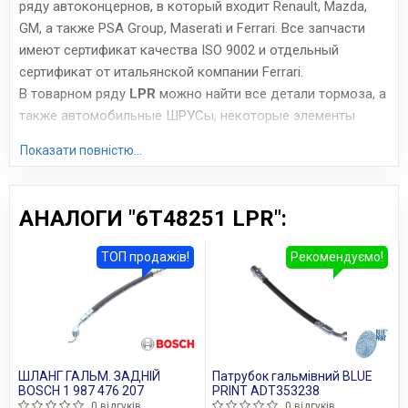
ряду автоконцернов, в который входит Renault, Mazda,
GM, а также PSA Group, Maserati и Ferrari. Все запчасти
имеют сертификат качества ISO 9002 и отдельный
сертификат от итальянской компании Ferrari.
В товарном ряду
LPR
можно найти все детали тормоза, а
также автомобильные ШРУСы, некоторые элементы
сцепления (цилиндры, подшипники). Итальянские
Показати повністю...
запчасти, производимые всего на 4 заводах, отличаются
весьма высоким качеством исполнения. Часто их
сравнивают с продукцией Brembo, Bosch и ABS с
АНАЛОГИ "6T48251 LPR":
азиатских заводов – цена примерно та же, но качество
намного выше. Особенно хороши тормоза LPR, поскольку
ТОП продажів!
Рекомендуємо!
они имеют стабильный тормозной момент, низкую
шумность и невысокую скорость износа.
Сайт:
www.lpr.it
Усі запчастини LPR →
ШЛАНГ ГАЛЬМ. ЗАДНІЙ
Патрубок гальмівний BLUE
BOSCH 1 987 476 207
PRINT ADT353238
0 відгуків
0 відгуків