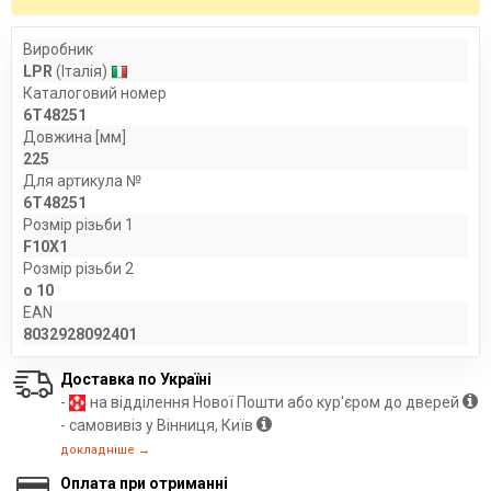
Виробник
LPR
(Італія)
Каталоговий номер
6T48251
Довжина [мм]
225
Для артикула №
6T48251
Розмір різьби 1
F10X1
Розмір різьби 2
o 10
EAN
8032928092401
Доставка по Україні
-
на відділення Нової Пошти або кур'єром до дверей
- самовивіз у Вінниця, Київ
докладніше →
Оплата при отриманні