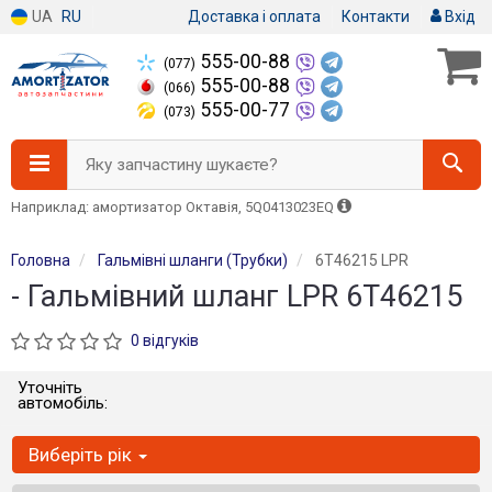
UA
RU
Доставка і оплата
Контакти
Вхід
555-00-88
(077)
555-00-88
(066)
555-00-77
(073)
Яку запчастину шукаєте?
Наприклад: амортизатор Октавія, 5Q0413023EQ
Головна
Гальмівні шланги (Трубки)
6T46215 LPR
- Гальмівний шланг LPR 6T46215
0 відгуків
Уточніть
автомобіль:
Виберіть рік