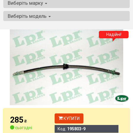
Виберіть марку
Виберіть модель
Надійні!
285
КУПИТИ
₴
сьогодні
Код:
195803-9