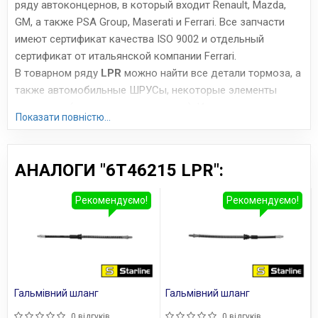
ряду автоконцернов, в который входит Renault, Mazda,
GM, а также PSA Group, Maserati и Ferrari. Все запчасти
имеют сертификат качества ISO 9002 и отдельный
сертификат от итальянской компании Ferrari.
В товарном ряду
LPR
можно найти все детали тормоза, а
также автомобильные ШРУСы, некоторые элементы
сцепления (цилиндры, подшипники). Итальянские
Показати повністю...
запчасти, производимые всего на 4 заводах, отличаются
весьма высоким качеством исполнения. Часто их
сравнивают с продукцией Brembo, Bosch и ABS с
АНАЛОГИ "6T46215 LPR":
азиатских заводов – цена примерно та же, но качество
намного выше. Особенно хороши тормоза LPR, поскольку
Рекомендуємо!
Рекомендуємо!
они имеют стабильный тормозной момент, низкую
шумность и невысокую скорость износа.
Сайт:
www.lpr.it
Усі запчастини LPR →
Гальмівний шланг
Гальмівний шланг
0 відгуків
0 відгуків