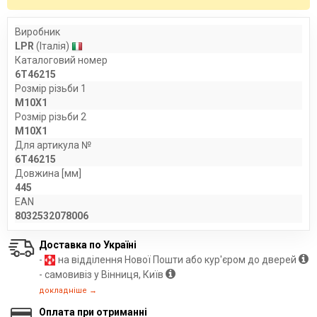
Виробник
LPR
(Італія)
Каталоговий номер
6T46215
Розмір різьби 1
M10X1
Розмір різьби 2
M10X1
Для артикула №
6T46215
Довжина [мм]
445
EAN
8032532078006
Доставка по Україні
-
на відділення Нової Пошти або кур'єром до дверей
- самовивіз у Вінниця, Київ
докладніше →
Оплата при отриманні