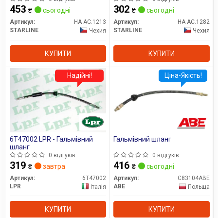
453
302
₴
сьогодні
₴
сьогодні
Артикул:
HA AC.1213
Артикул:
HA AC.1282
STARLINE
STARLINE
Чехия
Чехия
КУПИТИ
КУПИТИ
Надійні!
Ціна-Якість!
6T47002 LPR - Гальмівний
Гальмівний шланг
шланг
0 відгуків
0 відгуків
319
416
₴
завтра
₴
сьогодні
Артикул:
6T47002
Артикул:
C83104ABE
LPR
ABE
Італія
Польща
КУПИТИ
КУПИТИ