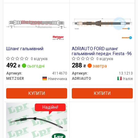
Шланг гальмівний
ADRIAUTO FORD шланг
гальмівний передн. Fiesta -96
0 відгуків
0 відгуків
492
288
₴
сьогодні
₴
завтра
Артикул:
4114670
Артикул:
13.1213
METZGER
ADRIAUTO
Німеччина
Італія
КУПИТИ
КУПИТИ
Надійні!