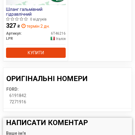
Шланг гальмівний
гідравлічний
0 відгуків
327
₴
термін 2 дн.
Артикул:
6T46216
LPR
Італія
КУПИТИ
ОРИГІНАЛЬНІ НОМЕРИ
FORD:
6191842
7271916
НАПИСАТИ КОМЕНТАР
Ваше ім'я