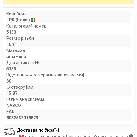
Виробник
LPR
(Італія)
Каталоговий номер
5133
Розмір різьби
10 x 1
Матеріал
алюміній
Для артикула №
5133
Відстань між отворами кріплення [мм]
30
∅ отвору [мм]
15.87
Гальмівна система
NABCO
EAN
8032532018873
Доставка по Україні
-
на відділення Нової Пошти або кур'єром до дверей