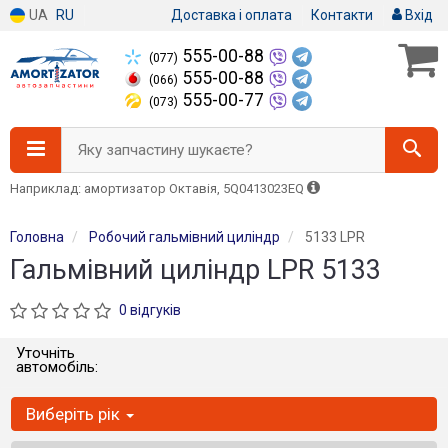
UA
RU
Доставка і оплата
Контакти
Вхід
555-00-88
(077)
555-00-88
(066)
555-00-77
(073)
Яку запчастину шукаєте?
Наприклад: амортизатор Октавія, 5Q0413023EQ
Головна
Робочий гальмівний циліндр
5133 LPR
Гальмівний циліндр LPR 5133
0 відгуків
Уточніть
автомобіль:
Виберіть рік