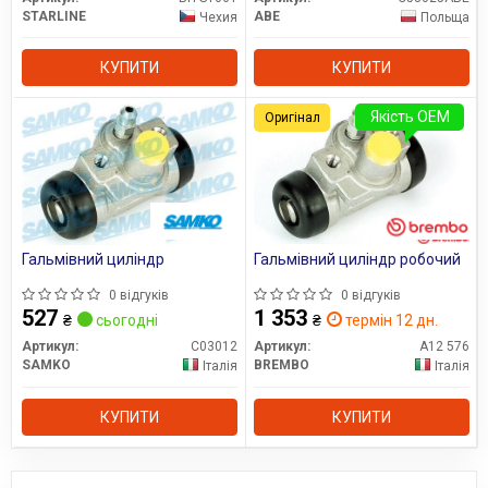
STARLINE
ABE
Чехия
Польща
КУПИТИ
КУПИТИ
Якість OEM
Оригінал
Гальмівний циліндр
Гальмівний циліндр робочий
0 відгуків
0 відгуків
527
1 353
₴
сьогодні
₴
термін 12 дн.
Артикул:
C03012
Артикул:
A12 576
SAMKO
BREMBO
Італія
Італія
КУПИТИ
КУПИТИ