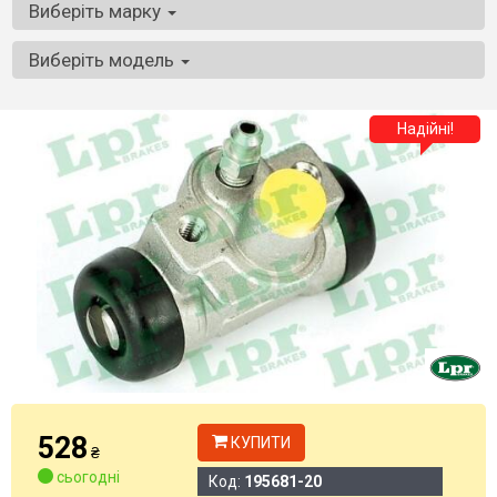
Виберіть марку
Виберіть модель
Надійні!
528
КУПИТИ
₴
сьогодні
Код:
195681-20