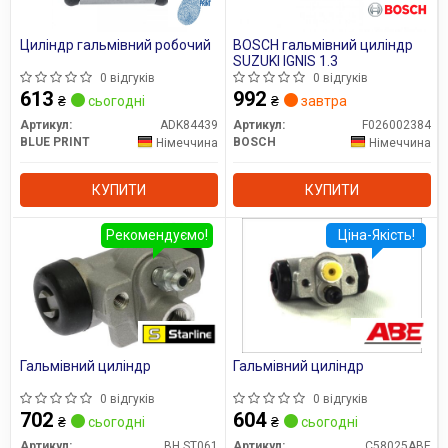
Усі запчастини LPR →
Циліндр гальмівний робочий
BOSCH гальмівний циліндр
SUZUKI IGNIS 1.3
0 відгуків
0 відгуків
613
992
₴
сьогодні
₴
завтра
Артикул:
ADK84439
Артикул:
F026002384
BLUE PRINT
BOSCH
Німеччина
Німеччина
КУПИТИ
КУПИТИ
Рекомендуємо!
Ціна-Якість!
Гальмівний циліндр
Гальмівний циліндр
0 відгуків
0 відгуків
702
604
₴
сьогодні
₴
сьогодні
Артикул:
BH ST061
Артикул:
C58025ABE