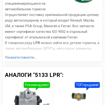
специализирующаяся на
автомобильном тормозе.
Осуществляет поставку оригинальной продукции целому
ряду автоконцернов, в который входит Renault, Mazda,
GM, а также PSA Group, Maserati и Ferrari. Все запчасти
имеют сертификат качества ISO 9002 и отдельный
сертификат от итальянской компании Ferrari.
В товарном ряду
LPR
можно найти все детали тормоза, а
также автомобильные ШРУСы, некоторые элементы
сцепления (цилиндры, подшипники). Итальянские
Показати повністю...
запчасти, производимые всего на 4 заводах, отличаются
весьма высоким качеством исполнения. Часто их
сравнивают с продукцией Brembo, Bosch и ABS с
АНАЛОГИ "5133 LPR":
азиатских заводов – цена примерно та же, но качество
намного выше. Особенно хороши тормоза LPR, поскольку
Рекомендуємо!
ТОП продажів!
они имеют стабильный тормозной момент, низкую
шумность и невысокую скорость износа.
Сайт:
www.lpr.it