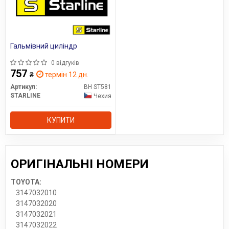
Гальмівний циліндр
0 відгуків
757
₴
термін 12 дн.
Артикул:
BH ST581
STARLINE
Чехия
КУПИТИ
ОРИГІНАЛЬНІ НОМЕРИ
TOYOTA:
3147032010
3147032020
3147032021
3147032022