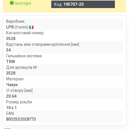
сьогодні
Код:
195707-20
Виробник
LPR
(Італія)
Каталоговий номер
3528
Відстань між отворами кріплення [мм]
34
Гальмівна система
TRW
Для артикула №
3528
Матеріал
Чавун
∅ отвору [мм]
20.64
Розмір різьби
10 x 1
EAN
8032532028773