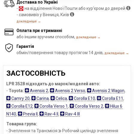
Доставка по Україні
-
на відділення Нової Пошти або кур'єром до дверей
- самовивіз у Вінниця, Київ
докладніше →
Оплата при отриманні
або іншим зручним способом,
докладніше →
Гарантія
обмін/повернення товару протягом 14 днів,
докладніше →
ЗАСТОСОВНІСТЬ
LPR 3528 підходить до марок/моделей авто:
-
Toyota:
Avensis 2
,
Avensis 2 Verso
,
Avensis 2 Wagon
,
Camry 20
,
Carina
,
Celica
,
Corolla E10
,
Corolla E11
,
Corolla E12
,
Corolla Verso 1
,
Corolla Verso 2
,
Hilux 6
N140
,
Previa II
,
Rav-4 II
,
Rav-4 III
Товарна група:
- Зчеплення та Трансмісія
Робочий циліндр зчеплення