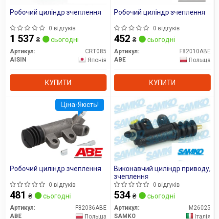
Робочий циліндр зчеплення
Робочий циліндр зчеплення
0 відгуків
0 відгуків
1 537
452
₴
сьогодні
₴
сьогодні
Артикул:
CRT085
Артикул:
F82010ABE
AISIN
ABE
Японія
Польща
КУПИТИ
КУПИТИ
Ціна-Якість!
Робочий циліндр зчеплення
Виконавчий циліндр приводу,
зчеплення
0 відгуків
0 відгуків
481
534
₴
сьогодні
₴
сьогодні
Артикул:
F82036ABE
Артикул:
M26025
ABE
SAMKO
Польща
Італія