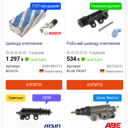
намного выше. Особенно хороши тормоза LPR, поскольку
ТОП продажів!
Рекомендуємо!
они имеют стабильный тормозной момент, низкую
шумность и невысокую скорость износа.
Сайт:
www.lpr.it
Усі запчастини LPR →
Циліндр зчеплення
Робочий циліндр зчеплення
0 відгуків
0 відгуків
1 297
534
₴
сьогодні
₴
сьогодні
Артикул:
0986486519
Артикул:
ADT33631
BOSCH
BLUE PRINT
Німеччина
Німеччина
КУПИТИ
КУПИТИ
OEM
Ціна-Якість!
Оригінал