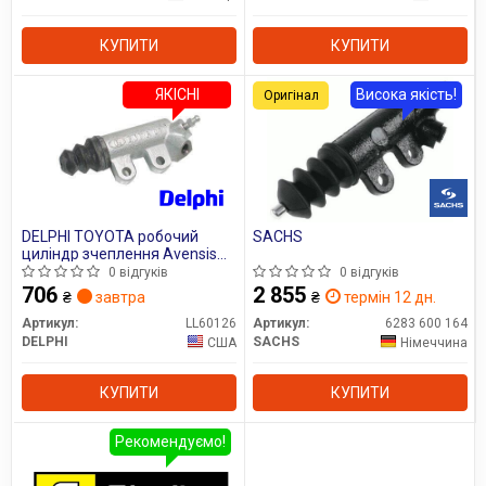
КУПИТИ
КУПИТИ
ЯКІСНІ
Висока якість!
Оригінал
DELPHI TOYOTA робочий
SACHS
циліндр зчеплення Avensis
03-,Camry,Carina E,Corolla 83-
0 відгуків
0 відгуків
706
2 855
₴
завтра
₴
термін 12 дн.
Артикул:
LL60126
Артикул:
6283 600 164
DELPHI
SACHS
США
Німеччина
КУПИТИ
КУПИТИ
Рекомендуємо!