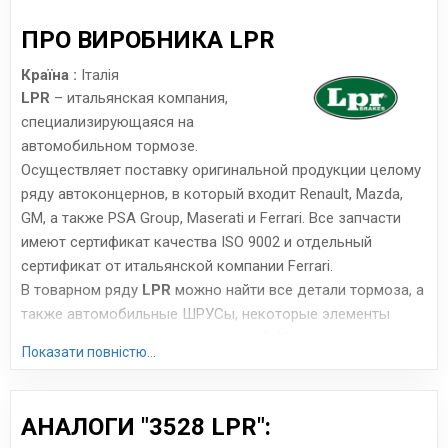
ПРО ВИРОБНИКА LPR
Країна :
Італія
LPR
– итальянская компания,
специализирующаяся на
автомобильном тормозе.
Осуществляет поставку оригинальной продукции целому
ряду автоконцернов, в который входит Renault, Mazda,
GM, а также PSA Group, Maserati и Ferrari. Все запчасти
имеют сертификат качества ISO 9002 и отдельный
сертификат от итальянской компании Ferrari.
В товарном ряду
LPR
можно найти все детали тормоза, а
также автомобильные ШРУСы, некоторые элементы
сцепления (цилиндры, подшипники). Итальянские
Показати повністю...
запчасти, производимые всего на 4 заводах, отличаются
весьма высоким качеством исполнения. Часто их
сравнивают с продукцией Brembo, Bosch и ABS с
АНАЛОГИ "3528 LPR":
азиатских заводов – цена примерно та же, но качество