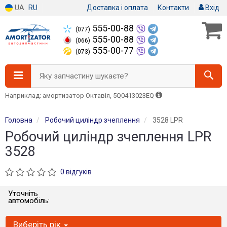
UA
RU
Доставка і оплата
Контакти
Вхід
555-00-88
(077)
555-00-88
(066)
555-00-77
(073)
Яку запчастину шукаєте?
Наприклад: амортизатор Октавія, 5Q0413023EQ
Головна
Робочий циліндр зчеплення
3528 LPR
Робочий циліндр зчеплення LPR
3528
0 відгуків
Уточніть
автомобіль:
Виберіть рік