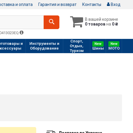
ставка и оплата
Гарантия и возврат
Контакты
Вход
В вашей корзине
0 товаров
на
0 ₴
Q0413023EQ
Спорт,
втотовары и
Инструменты и
New
New
Отдых,
ксессуары
Оборудование
Шины
МOTO
Туризм