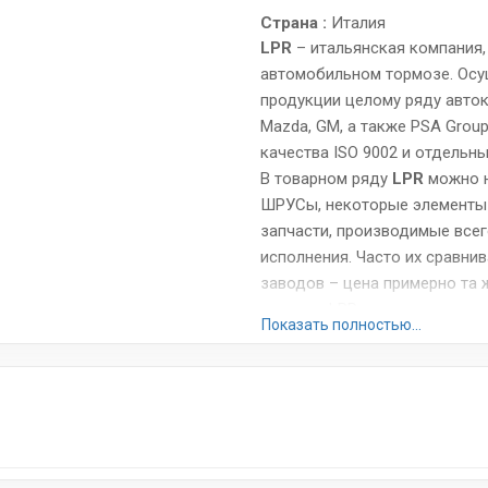
Страна :
Италия
LPR
– итальянская компания
автомобильном тормозе. Осу
продукции целому ряду авток
Mazda, GM, а также PSA Group,
качества ISO 9002 и отдельны
В товарном ряду
LPR
можно н
ШРУСы, некоторые элементы 
запчасти, производимые всег
исполнения. Часто их сравнив
заводов – цена примерно та 
тормоза LPR, поскольку они
Показать полностью...
и невысокую скорость износа
Сайт:
www.lpr.it
Все запчасти LPR →