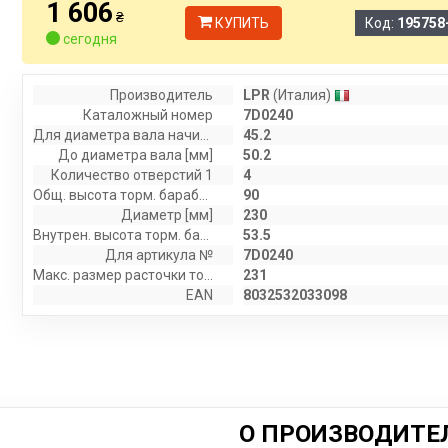
1 606
₴
КУПИТЬ
Код:
195758
сегодня
Производитель
LPR
(Италия)
Каталожный номер
7D0240
Для диаметра вала начиная с [мм]
45.2
До диаметра вала [мм]
50.2
Количество отверстий 1
4
Общ. высота торм. барабана [мм]
90
Диаметр [мм]
230
Внутрен. высота торм. барабана [мм]
53.5
Для артикула №
7D0240
Макс. размер расточки тормозного барабана [мм]
231
EAN
8032532033098
О ПРОИЗВОДИТЕ