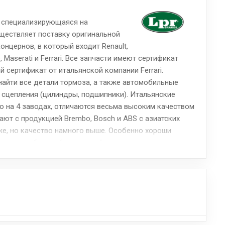
, специализирующаяся на
ществляет поставку оригинальной
онцернов, в который входит Renault,
 Maserati и Ferrari. Все запчасти имеют сертификат
й сертификат от итальянской компании Ferrari.
айти все детали тормоза, а также автомобильные
сцепления (цилиндры, подшипники). Итальянские
о на 4 заводах, отличаются весьма высоким качеством
ают с продукцией Brembo, Bosch и ABS с азиатских
же, но качество намного выше. Особенно хороши
 имеют стабильный тормозной момент, низкую шумность
.