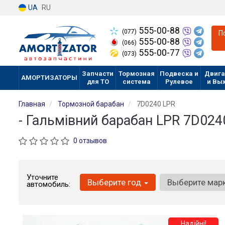
UA
RU
555-00-88
(077)
П
555-00-88
(066)
555-00-77
(073)
Запчасти
Тормозная
Подвеска и
Двига
АМОРТИЗАТОРЫ
для ТО
система
Рулевое
и Вы
Главная
Тормозной барабан
7D0240 LPR
- Гальмівний барабан LPR 7D024
0 отзывов
Уточните
Выберите год
Выберите мар
автомобиль:
Надійні!