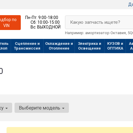
До
Пн-Пт:
9:00-18:00
одбор по
Какую запчасть ищете?
Сб:
10:00-15:00
VIN
Вс:
ВЫХОДНОЙ
Например: амортизатор Октавия, 5
тель
Сцепление и
Охлаждение и
Электрика и
КУЗОВ и
А
хлоп
Трансмиссия
Отопление
Освещение
ОПТИКА
А
0
ку
Выберите модель