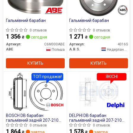
Гальмівний барабан
Гальмівний барабан
0 отзывов
0 отзывов
1 356
1 271
₴
сегодня
₴
сегодня
Артикул:
C6M000ABE
Артикул:
4016S
ABE
A.B.S.
Польша
Нидерланды
КУПИТЬ
КУПИТЬ
ТОП продажів!
ЯКІСНІ
BOSCH DB барабан
DELPHI DB барабан
гальмівний задній 207-210
гальмівний задній 207-210
230X42
230X42
0 отзывов
0 отзывов
1 864
1 578
₴
завтра
₴
завтра