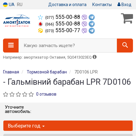
UA
RU
Доставка и оплата
Контакты
Вход
555-00-88
(077)
555-00-88
(066)
555-00-77
(073)
Какую запчасть ищете?
Например: амортизатор Октавия, 5Q0413023EQ
Главная
Тормозной барабан
7D0106 LPR
- Гальмівний барабан LPR 7D0106
0 отзывов
Уточните
автомобиль:
Выберите год