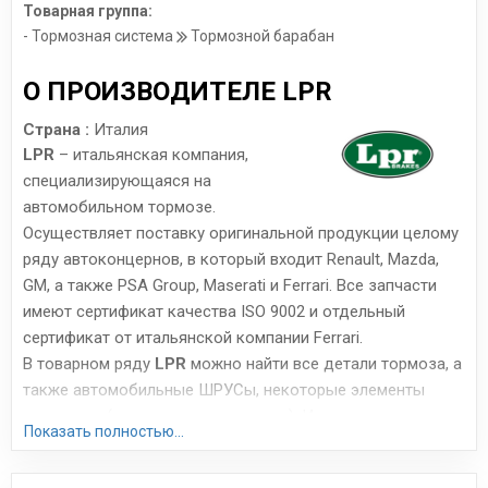
Товарная группа:
- Тормозная система
Тормозной барабан
О ПРОИЗВОДИТЕЛЕ LPR
Страна :
Италия
LPR
– итальянская компания,
специализирующаяся на
автомобильном тормозе.
Осуществляет поставку оригинальной продукции целому
ряду автоконцернов, в который входит Renault, Mazda,
GM, а также PSA Group, Maserati и Ferrari. Все запчасти
имеют сертификат качества ISO 9002 и отдельный
сертификат от итальянской компании Ferrari.
В товарном ряду
LPR
можно найти все детали тормоза, а
также автомобильные ШРУСы, некоторые элементы
сцепления (цилиндры, подшипники). Итальянские
Показать полностью...
запчасти, производимые всего на 4 заводах, отличаются
весьма высоким качеством исполнения. Часто их