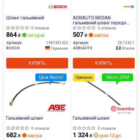
Все запчасти LPR →
Шланг гальмівний
ADRIAUTO NISSAN
гальмівний шланг передн.
лів. QASHQAI, QASHQAI +2
0 отзывов
0 отзывов
864
507
₴
сегодня
₴
завтра
Артикул:
1987481432
Артикул:
28.1242.1
BOSCH
ADRIAUTO
Германия
Италия
КУПИТЬ
КУПИТЬ
Ціна-Якість!
Якість OEM
Оригинал
Гальмівний шланг
Гальмівний шланг
0 отзывов
0 отзывов
682
1 324
₴
завтра
₴
срок 12 дн.