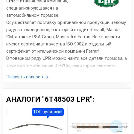
LPR
– итальянская компания,
специализирующаяся на
автомобильном тормозе.
Осуществляет поставку оригинальной продукции целому
ряду автоконцернов, в который входит Renault, Mazda,
GM, а также PSA Group, Maserati и Ferrari. Все запчасти
имеют сертификат качества ISO 9002 и отдельный
сертификат от итальянской компании Ferrari.
В товарном ряду
LPR
можно найти все детали тормоза, а
также автомобильные ШРУСы, некоторые элементы
сцепления (цилиндры, подшипники). Итальянские
Показать полностью...
запчасти, производимые всего на 4 заводах, отличаются
весьма высоким качеством исполнения. Часто их
сравнивают с продукцией Brembo, Bosch и ABS с
АНАЛОГИ "6T48503 LPR":
азиатских заводов – цена примерно та же, но качество
намного выше. Особенно хороши тормоза LPR, поскольку
ТОП продажів!
они имеют стабильный тормозной момент, низкую
шумность и невысокую скорость износа.
Сайт:
www.lpr.it