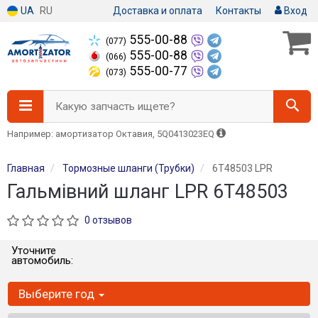
UA
RU
Доставка и оплата
Контакты
Вход
555-00-88
(077)
555-00-88
(066)
555-00-77
(073)
Какую запчасть ищете?
Например: амортизатор Октавия, 5Q0413023EQ
Главная
Тормозные шланги (Трубки)
6T48503 LPR
Гальмівний шланг LPR 6T48503
0 отзывов
Уточните
автомобиль:
Выберите год