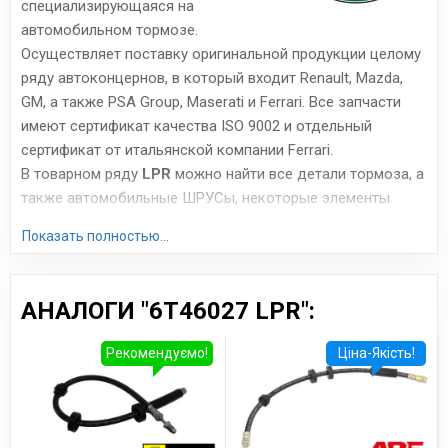
специализирующаяся на
автомобильном тормозе.
Осуществляет поставку оригинальной продукции целому
ряду автоконцернов, в который входит Renault, Mazda,
GM, а также PSA Group, Maserati и Ferrari. Все запчасти
имеют сертификат качества ISO 9002 и отдельный
сертификат от итальянской компании Ferrari.
В товарном ряду
LPR
можно найти все детали тормоза, а
также автомобильные ШРУСы, некоторые элементы
сцепления (цилиндры, подшипники). Итальянские
Показать полностью...
запчасти, производимые всего на 4 заводах, отличаются
весьма высоким качеством исполнения. Часто их
сравнивают с продукцией Brembo, Bosch и ABS с
АНАЛОГИ "6T46027 LPR":
азиатских заводов – цена примерно та же, но качество
намного выше. Особенно хороши тормоза LPR, поскольку
Рекомендуємо!
Ціна-Якість!
они имеют стабильный тормозной момент, низкую
шумность и невысокую скорость износа.
Сайт:
www.lpr.it