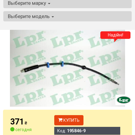
Выберите марку
Выберите модель
Надійні!
371
КУПИТЬ
₴
сегодня
Код:
195846-9