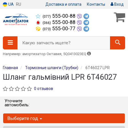
UA
RU
Доставка и оплата
Контакты
Вход
555-00-88
(077)
555-00-88
(066)
555-00-77
(073)
Какую запчасть ищете?
Например: амортизатор Октавия, 5Q0413023EQ
Главная
Тормозные шланги (Трубки)
6T46027 LPR
Шланг гальмівний LPR 6T46027
0 отзывов
Уточните
автомобиль:
Выберите год