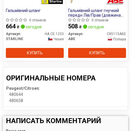
Все запчасти LPR →
Гальмівний шланг
Гальмівний шланг гнучкий
передн Лів/Прав (довжина
550мм, M10x1/M10x1)
0 отзывов
0 отзывов
PEUGEOT 605 2.0-3.0 06.89-
664
508
₴
сегодня
₴
сегодня
09.99
Артикул:
HA CE.1233
Артикул:
C85115ABE
STARLINE
ABE
Чехия
Польша
КУПИТЬ
КУПИТЬ
ОРИГИНАЛЬНЫЕ НОМЕРА
Peugeot/Citroen:
480644
480658
НАПИСАТЬ КОММЕНТАРИЙ
Ваше имя