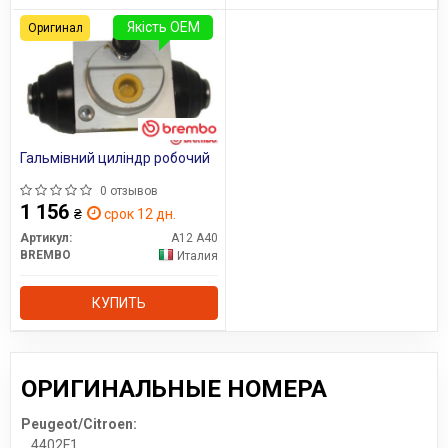
Якість OEM
Оригинал
Гальмівний циліндр робочий
0 отзывов
1 156
₴
срок 12 дн.
Артикул:
A12 A40
BREMBO
Италия
КУПИТЬ
ОРИГИНАЛЬНЫЕ НОМЕРА
Peugeot/Citroen:
4402F1