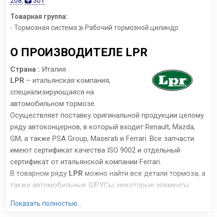
208
,
301
Товарная группа:
- Тормозная система
Рабочий тормозной цилиндр
О ПРОИЗВОДИТЕЛЕ LPR
Страна :
Италия
LPR
– итальянская компания,
специализирующаяся на
автомобильном тормозе.
Осуществляет поставку оригинальной продукции целому
ряду автоконцернов, в который входит Renault, Mazda,
GM, а также PSA Group, Maserati и Ferrari. Все запчасти
имеют сертификат качества ISO 9002 и отдельный
сертификат от итальянской компании Ferrari.
В товарном ряду
LPR
можно найти все детали тормоза, а
также автомобильные ШРУСы, некоторые элементы
сцепления (цилиндры, подшипники). Итальянские
Показать полностью...
запчасти, производимые всего на 4 заводах, отличаются