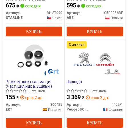
675
595
₴
сегодня
₴
сегодня
Артикул:
BH ST090
Артикул:
C5C025ABE
STARLINE
ABE
Чехия
Польша
КУПИТЬ
КУПИТЬ
Оригинал
Ремкомплект гальм. цил.
Циліндр
(част. циліндра, ущільн.)
0 отзывов
0 отзывов
155
3 369
₴
срок 2 дн.
₴
срок 2 дн.
Артикул:
300425
Артикул:
4402F1
ERT
Peugeot/Citroen
Испания
Франция
КУПИТЬ
КУПИТЬ