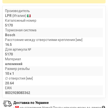
Производитель
LPR
(Италия)
Каталожный номер
5170
Тормозная система
Bosch
Расстояние между отверстиями крепления [мм]
16.5
Для артикула №
5170
Материал
алюминий
Размер резьбы
10 x 1
∅ отверстия [мм]
20.64
EAN
8032928083362
Доставка по Украине
-
на отделение Новой Почты или курьером до двери