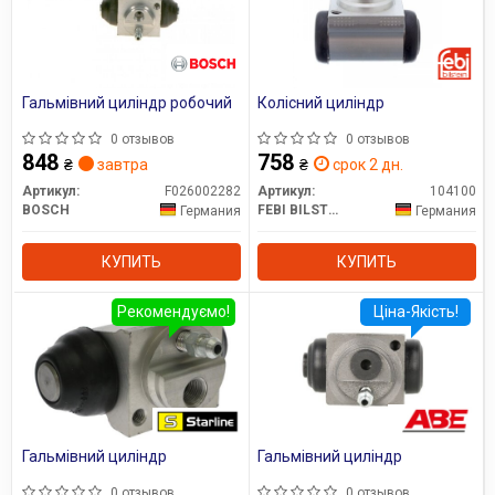
Гальмівний циліндр робочий
Колісний циліндр
0 отзывов
0 отзывов
848
758
₴
завтра
₴
срок 2 дн.
Артикул:
F026002282
Артикул:
104100
BOSCH
FEBI BILSTEIN
Германия
Германия
КУПИТЬ
КУПИТЬ
Рекомендуємо!
Ціна-Якість!
Гальмівний циліндр
Гальмівний циліндр
0 отзывов
0 отзывов