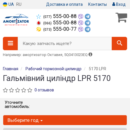
UA
RU
Доставка и оплата
Контакты
Вход
555-00-88
(077)
555-00-88
(066)
555-00-77
(073)
Какую запчасть ищете?
Например: амортизатор Октавия, 5Q0413023EQ
Главная
Рабочий тормозной цилиндр
5170 LPR
Гальмівний циліндр LPR 5170
0 отзывов
Уточните
автомобиль:
Выберите год