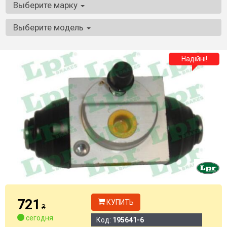
Выберите марку
Выберите модель
Надійні!
721
КУПИТЬ
₴
сегодня
Код:
195641-6