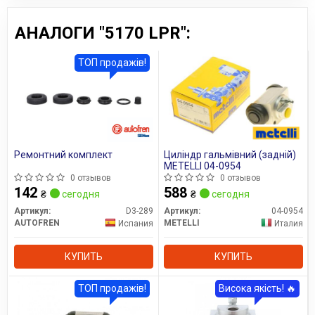
весьма высоким качеством исполнения. Часто их
сравнивают с продукцией Brembo, Bosch и ABS с
АНАЛОГИ "5170 LPR":
азиатских заводов – цена примерно та же, но качество
намного выше. Особенно хороши тормоза LPR, поскольку
ТОП продажів!
они имеют стабильный тормозной момент, низкую
шумность и невысокую скорость износа.
Сайт:
www.lpr.it
Все запчасти LPR →
Ремонтний комплект
Циліндр гальмівний (задній)
METELLI 04-0954
0 отзывов
0 отзывов
142
588
₴
сегодня
₴
сегодня
Артикул:
D3-289
Артикул:
04-0954
AUTOFREN
METELLI
Испания
Италия
КУПИТЬ
КУПИТЬ
ТОП продажів!
Висока якість! 🔥