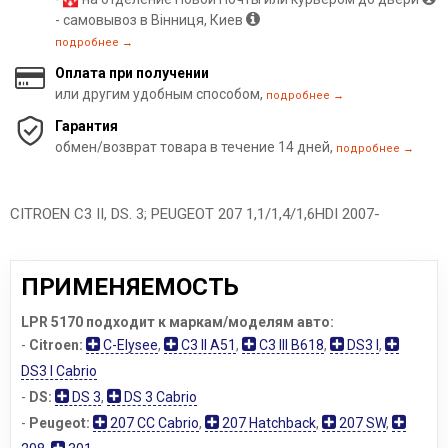
- самовывоз в Вінниця, Киев
подробнее →
Оплата при получении
или другим удобным способом,
подробнее →
Гарантия
обмен/возврат товара в течение 14 дней,
подробнее →
CITROEN C3 II, DS. 3; PEUGEOT 207 1,1/1,4/1,6HDI 2007-
ПРИМЕНЯЕМОСТЬ
LPR 5170 подходит к маркам/моделям авто:
-
Citroen:
C-Elysee
,
C3 II A51
,
C3 III B618
,
DS3 I
,
DS3 I Cabrio
-
DS:
DS 3
,
DS 3 Cabrio
-
Peugeot:
207 CC Cabrio
,
207 Hatchback
,
207 SW
,