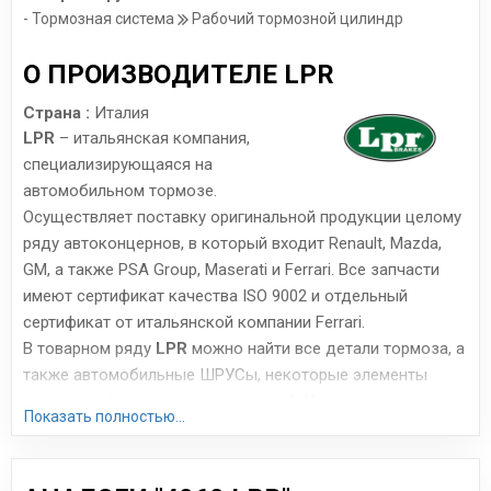
- Тормозная система
Рабочий тормозной цилиндр
О ПРОИЗВОДИТЕЛЕ LPR
Страна :
Италия
LPR
– итальянская компания,
специализирующаяся на
автомобильном тормозе.
Осуществляет поставку оригинальной продукции целому
ряду автоконцернов, в который входит Renault, Mazda,
GM, а также PSA Group, Maserati и Ferrari. Все запчасти
имеют сертификат качества ISO 9002 и отдельный
сертификат от итальянской компании Ferrari.
В товарном ряду
LPR
можно найти все детали тормоза, а
также автомобильные ШРУСы, некоторые элементы
сцепления (цилиндры, подшипники). Итальянские
Показать полностью...
запчасти, производимые всего на 4 заводах, отличаются
весьма высоким качеством исполнения. Часто их
сравнивают с продукцией Brembo, Bosch и ABS с