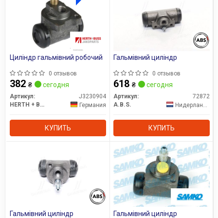
Циліндр гальмівний робочий
Гальмівний циліндр
0 отзывов
0 отзывов
382
618
₴
сегодня
₴
сегодня
Артикул:
J3230904
Артикул:
72872
HERTH + BUSS
A.B.S.
Германия
Нидерланды
КУПИТЬ
КУПИТЬ
Гальмівний циліндр
Гальмівний циліндр