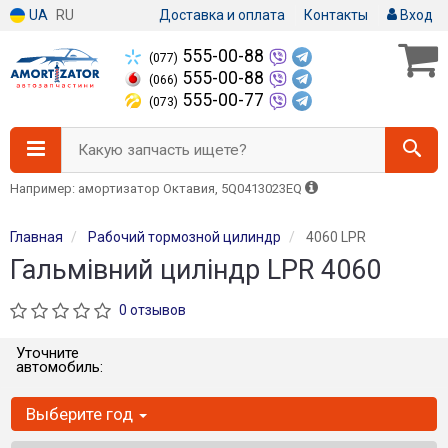
UA
RU
Доставка и оплата
Контакты
Вход
555-00-88
(077)
555-00-88
(066)
555-00-77
(073)
Какую запчасть ищете?
Например: амортизатор Октавия, 5Q0413023EQ
Главная
Рабочий тормозной цилиндр
4060 LPR
Гальмівний циліндр LPR 4060
0 отзывов
Уточните
автомобиль:
Выберите год