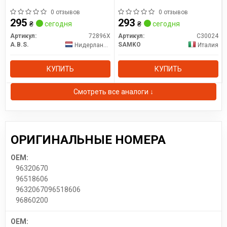
0 отзывов
0 отзывов
295
293
₴
сегодня
₴
сегодня
Артикул:
72896X
Артикул:
C30024
A.B.S.
SAMKO
Нидерланды
Италия
КУПИТЬ
КУПИТЬ
Смотреть все аналоги ↓
ОРИГИНАЛЬНЫЕ НОМЕРА
OEM:
96320670
96518606
9632067096518606
96860200
OEM: