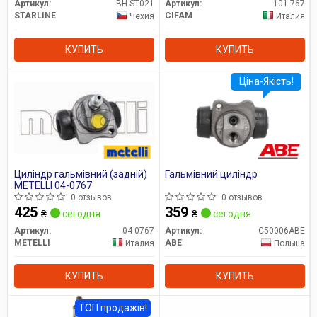
Артикул:
BH ST021
Артикул:
101-767
STARLINE
CIFAM
Чехия
Италия
КУПИТЬ
КУПИТЬ
Ціна-Якість!
Циліндр гальмівний (задній)
Гальмівний циліндр
METELLI 04-0767
0 отзывов
0 отзывов
425
359
₴
сегодня
₴
сегодня
Артикул:
04-0767
Артикул:
C50006ABE
METELLI
ABE
Италия
Польша
КУПИТЬ
КУПИТЬ
ТОП продажів!