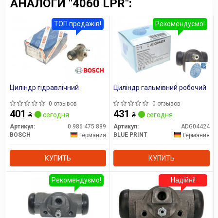
АНАЛОГИ "4060 LPR":
азиатских заводов – цена примерно та же, но качество
намного выше. Особенно хороши тормоза LPR, поскольку
ТОП продажів!
Рекомендуємо!
они имеют стабильный тормозной момент, низкую
шумность и невысокую скорость износа.
Сайт:
www.lpr.it
Все запчасти LPR →
Циліндр гідравлічний
Циліндр гальмівний робочий
0 отзывов
0 отзывов
401
431
₴
сегодня
₴
сегодня
Артикул:
0 986 475 889
Артикул:
ADG04424
BOSCH
BLUE PRINT
Германия
Германия
КУПИТЬ
КУПИТЬ
Рекомендуємо!
Надійні!