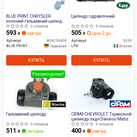
BLUE PRINT CHRYSLER
Циліндр гідравлічний
колісний гальмівний циліндр
Voyager III,Kia
0 отзывов
0 отзывов
593
505
₴
завтра
₴
срок 2 дн.
Артикул:
ADA104408
Артикул:
5539
BLUE PRINT
LPR
Германия
Италия
КУПИТЬ
КУПИТЬ
Рекомендуємо!
Гальмівний циліндр
CIFAM CHEVROLET Тормозной
цилиндр задн.Daewoo Matiz
98-
0 отзывов
0 отзывов
511
400
₴
сегодня
₴
завтра