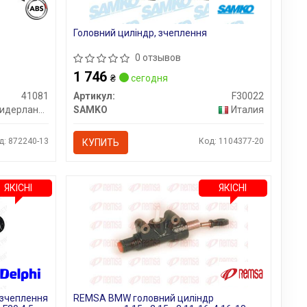
Головний циліндр, зчеплення
0 отзывов
1 746
₴
сегодня
41081
Артикул:
F30022
идерланды
SAMKO
Италия
д: 872240-13
Код: 1104377-20
КУПИТЬ
ЯКІСНІ
ЯКІСНІ
 зчеплення
REMSA BMW головний циліндр