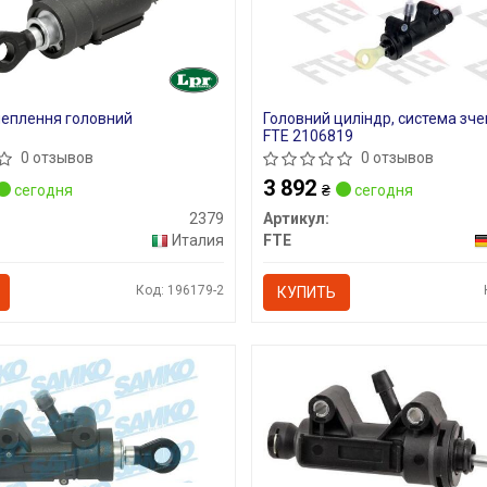
чеплення головний
Головний циліндр, система зч
FTE 2106819
0 отзывов
0 отзывов
3 892
сегодня
₴
сегодня
2379
Артикул:
Италия
FTE
Код: 196179-2
КУПИТЬ