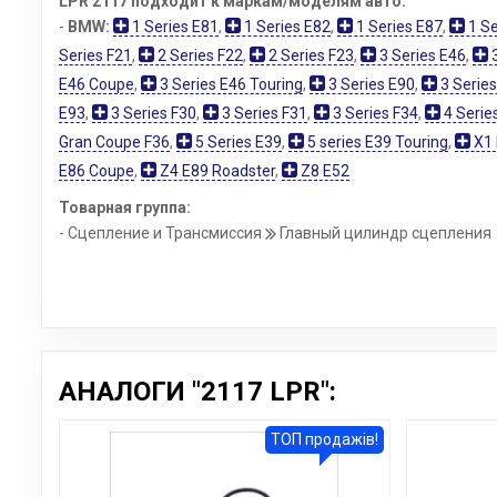
LPR 2117 подходит к маркам/моделям авто:
-
BMW:
1 Series E81
,
1 Series E82
,
1 Series E87
,
1 Se
Series F21
,
2 Series F22
,
2 Series F23
,
3 Series E46
,
3
E46 Coupe
,
3 Series E46 Touring
,
3 Series E90
,
3 Series
E93
,
3 Series F30
,
3 Series F31
,
3 Series F34
,
4 Serie
Gran Coupe F36
,
5 Series E39
,
5 series E39 Touring
,
X1 
E86 Coupe
,
Z4 E89 Roadster
,
Z8 E52
Товарная группа:
- Сцепление и Трансмиссия
Главный цилиндр сцепления
АНАЛОГИ "2117 LPR":
ТОП продажів!