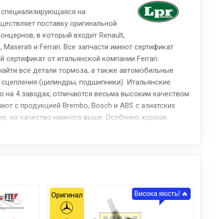
, специализирующаяся на
ществляет поставку оригинальной
онцернов, в который входит Renault,
 Maserati и Ferrari. Все запчасти имеют сертификат
й сертификат от итальянской компании Ferrari.
айти все детали тормоза, а также автомобильные
сцепления (цилиндры, подшипники). Итальянские
о на 4 заводах, отличаются весьма высоким качеством
ают с продукцией Brembo, Bosch и ABS с азиатских
же, но качество намного выше. Особенно хороши
 имеют стабильный тормозной момент, низкую шумность
.
Висока якість! 🔥
Оригинал