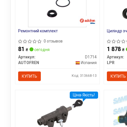
Ремонтний комплект
Циліндр з
0 отзывов
81
1 878
₴
сегодня
₴
Артикул:
D1714
Артикул:
AUTOFREN
Испания
LPR
Код: 313668-13
КУПИТЬ
КУПИТЬ
Ціна-Якість!