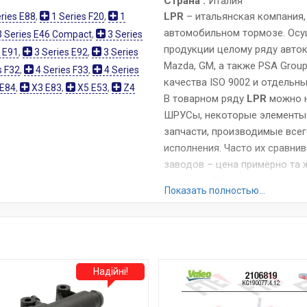
Страна :
Италия
LPR
– итальянская компания
ries E88
,
1 Series F20
,
1
автомобильном тормозе. Осу
 Series E46 Compact
,
3 Series
продукции целому ряду авток
 E91
,
3 Series E92
,
3 Series
Mazda, GM, а также PSA Group,
s F32
,
4 Series F33
,
4 Series
качества ISO 9002 и отдельны
E84
,
X3 E83
,
X5 E53
,
Z4
В товарном ряду
LPR
можно н
ШРУСы, некоторые элементы 
запчасти, производимые всег
исполнения. Часто их сравнив
заводов – цена примерно та 
тормоза LPR, поскольку они
Показать полностью...
и невысокую скорость износа
Сайт:
www.lpr.it
Все запчасти LPR →
Надійні!