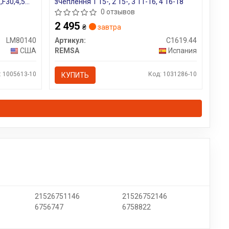
,F30,4,5
зчеплення 1 15-, 2 15-, 3 11-16, 4 16-18
0 отзывов
2 495
₴
завтра
LM80140
Артикул:
C1619.44
США
REMSA
Испания
: 1005613-10
Код: 1031286-10
КУПИТЬ
21526751146
21526752146
6756747
6758822