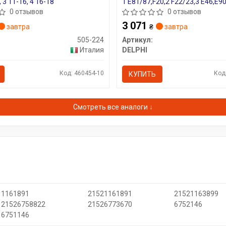
, 3 11-16, 4 16-18
1 E81/87,F20,2 F22/23,3 E46,E90
E39,X1 E84,X3 E83,X5 E53,Z4
0 отзывов
0 отзывов
3 071
завтра
₴
завтра
505-224
Артикул:
Италия
DELPHI
Код: 460454-10
Код
КУПИТЬ
Смотреть все аналоги ↓
1161891
21521161891
21521163899
21526758822
21526773670
6752146
6751146