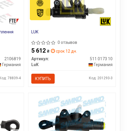
еплення
LUK
0 отзывов
5 612
₴
срок 12 дн.
2106819
Артикул:
511 0173 10
Германия
LuK
Германия
Код: 78839-4
Код: 201293-3
КУПИТЬ