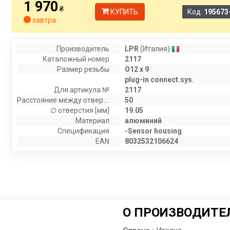
1 970
₴
КУПИТЬ
Код:
195673
завтра
Производитель
LPR
(Италия)
Каталожный номер
2117
Размер резьбы
O12 x 9
plug-in connect.sys.
Для артикула №
2117
Расстояние между отверстиями крепления [мм]
50
∅ отверстия [мм]
19.05
Материал
алюминий
Спецификация
-Sensor housing
EAN
8032532106624
О ПРОИЗВОДИТЕ