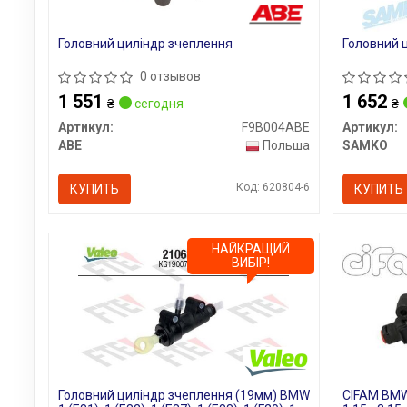
Головний циліндр зчеплення
Головний 
0 отзывов
1 551
1 652
₴
сегодня
₴
Артикул:
F9B004ABE
Артикул:
ABE
Польша
SAMKO
Код: 620804-6
КУПИТЬ
КУПИТЬ
НАЙКРАЩИЙ
ВИБІР!
Головний циліндр зчеплення (19мм) BMW
CIFAM BMW