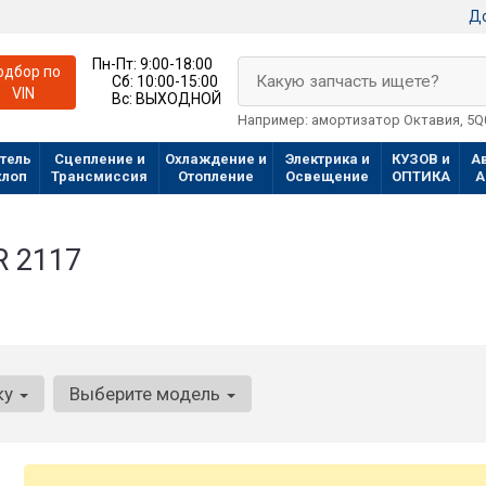
До
Пн-Пт:
9:00-18:00
одбор по
Какую запчасть ищете?
Сб:
10:00-15:00
VIN
Вс:
ВЫХОДНОЙ
Например: амортизатор Октавия, 5
тель
Сцепление и
Охлаждение и
Электрика и
КУЗОВ и
А
хлоп
Трансмиссия
Отопление
Освещение
ОПТИКА
А
R 2117
ку
Выберите модель