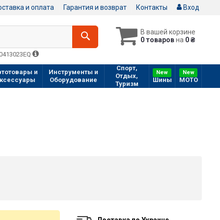
ставка и оплата
Гарантия и возврат
Контакты
Вход
В вашей корзине
0 товаров
на
0 ₴
Q0413023EQ
Спорт,
втотовары и
Инструменты и
New
New
Отдых,
ксессуары
Оборудование
Шины
МOTO
Туризм