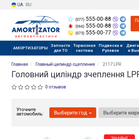
UA
RU
555-00-88
(077)
П
555-00-88
(066)
555-00-77
(073)
Запчасти
Тормозная
Подвеска и
Двига
АМОРТИЗАТОРЫ
для ТО
система
Рулевое
и Вы
Главная
Главный цилиндр сцепления
2117 LPR
Головний циліндр зчеплення LP
0 отзывов
Уточните
Выберите год
Выберите мар
автомобиль:
Надійні!