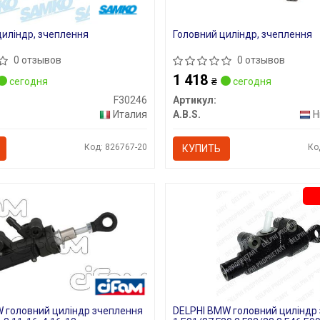
циліндр, зчеплення
Головний циліндр, зчеплення
0 отзывов
0 отзывов
1 418
сегодня
₴
сегодня
F30246
Артикул:
Италия
A.B.S.
Н
Код: 826767-20
Ко
КУПИТЬ
 головний циліндр зчеплення
DELPHI BMW головний циліндр