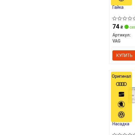
Гайка
74
₴
се
Артикул:
VAG
КУПИТЬ
Оригинал
Насадка