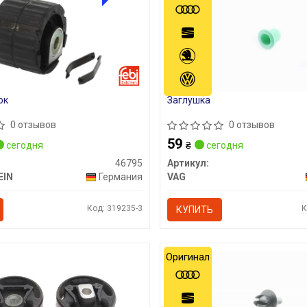
ок
Заглушка
0 отзывов
0 отзывов
59
сегодня
₴
сегодня
46795
Артикул:
EIN
Германия
VAG
Код: 319235-3
К
КУПИТЬ
Оригинал