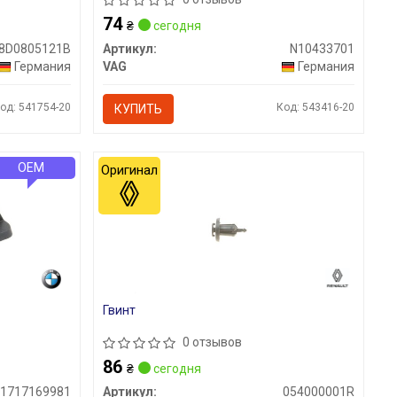
74
₴
сегодня
8D0805121B
Артикул:
N10433701
Германия
VAG
Германия
од: 541754-20
Код: 543416-20
КУПИТЬ
OEM
Оригинал
Гвинт
0 отзывов
86
₴
сегодня
51717169981
Артикул:
054000001R