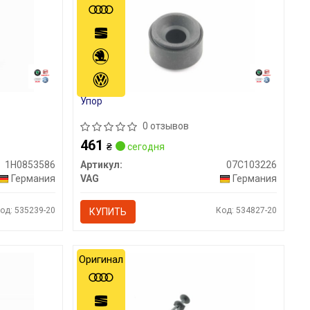
Упор
0 отзывов
461
₴
сегодня
1H0853586
Артикул:
07C103226
Германия
VAG
Германия
од: 535239-20
Код: 534827-20
КУПИТЬ
Оригинал