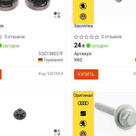
ок
Заклепка
0 отзывов
0 отзывов
24
сегодня
₴
сегодня
5Q0198037F
Артикул:
Германия
VAG
Код: 535759-9
К
КУПИТЬ
Оригинал