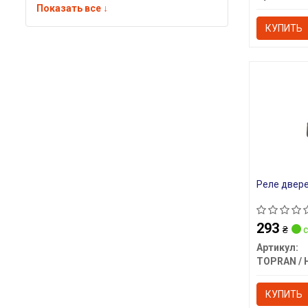
Показать все ↓
КУПИТЬ
Реле двер
293
₴
с
Артикул:
КУПИТЬ