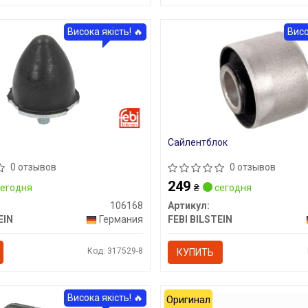
Висока якість! 🔥
Висо
Сайлентблок
0 отзывов
0 отзывов
249
егодня
₴
сегодня
106168
Артикул:
EIN
Германия
FEBI BILSTEIN
Код: 317529-8
КУПИТЬ
Висока якість! 🔥
Оригинал