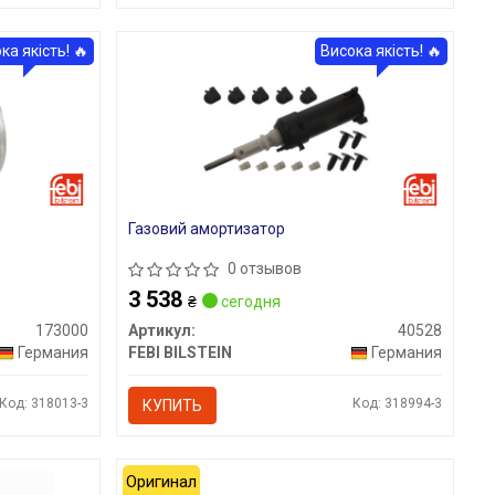
ка якість! 🔥
Висока якість! 🔥
Газовий амортизатор
0 отзывов
3 538
₴
сегодня
173000
Артикул:
40528
Германия
FEBI BILSTEIN
Германия
Код: 318013-3
Код: 318994-3
КУПИТЬ
Оригинал