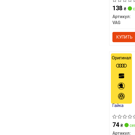
138
₴
с
Артикул:
VAG
КУПИТЬ
Оригинал
Гайка
74
₴
се
Артикул: