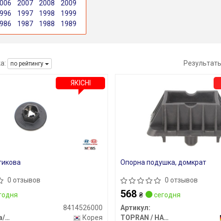
006
2007
2008
2009
996
1997
1998
1999
986
1987
1988
1989
а:
Результат
по рейтингу
ЯКІСНІ
тикова
Опорна подушка, домкрат
0 отзывов
0 отзывов
568
годня
₴
сегодня
8414526000
Артикул:
Hyundai/Kia/Mobis
Корея
TOPRAN / HANS PRIES