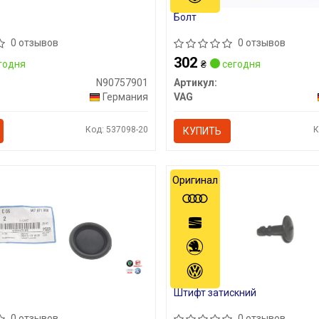
Болт
0 отзывов
0 отзывов
302
годня
₴
сегодня
N90757901
Артикул:
Германия
VAG
Код: 537098-20
К
КУПИТЬ
Оригинал
Штифт затискний
0 отзывов
0 отзывов