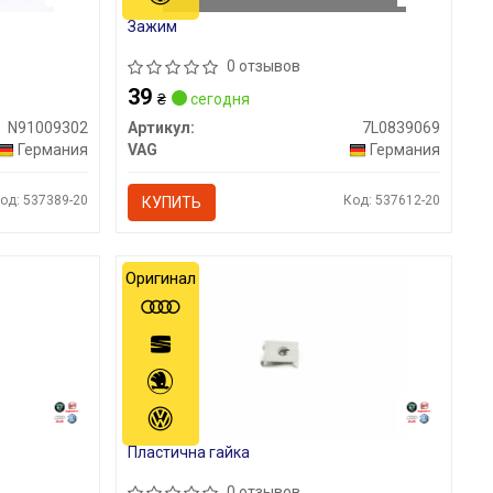
Зажим
0 отзывов
39
₴
сегодня
N91009302
Артикул:
7L0839069
Германия
VAG
Германия
од: 537389-20
Код: 537612-20
КУПИТЬ
Оригинал
Пластична гайка
0 отзывов