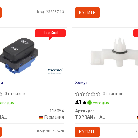
Код: 232367-13
КУПИТЬ
Надійні!
ей
Хомут
0 отзывов
0 отзывов
41
егодня
₴
сегодня
116054
Артикул:
TOPRAN / HANS PRIES
Германия
TOPRAN / HANS PRIES
Код: 301436-20
К
КУПИТЬ