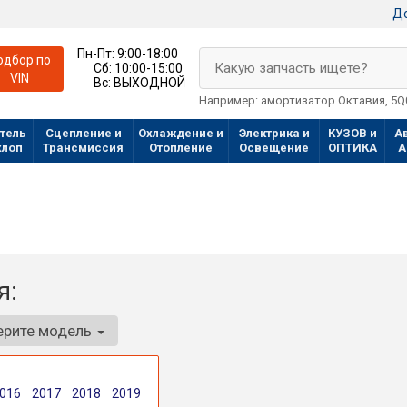
До
Пн-Пт:
9:00-18:00
одбор по
Какую запчасть ищете?
Сб:
10:00-15:00
VIN
Вс:
ВЫХОДНОЙ
Например: амортизатор Октавия, 5
тель
Сцепление и
Охлаждение и
Электрика и
КУЗОВ и
А
хлоп
Трансмиссия
Отопление
Освещение
ОПТИКА
А
я:
ерите модель
016
2017
2018
2019