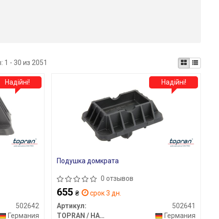
ы:
1 - 30 из 2051
Надійні!
Надійні!
Подушка домкрата
0 отзывов
655
₴
срок 3 дн.
502642
Артикул:
502641
Германия
TOPRAN / HANS PRIES
Германия