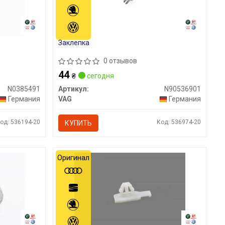
Заклепка
0 отзывов
44
₴
сегодня
N0385491
Артикул:
N90536901
Германия
VAG
Германия
од: 536194-20
Код: 536974-20
КУПИТЬ
Оригинал