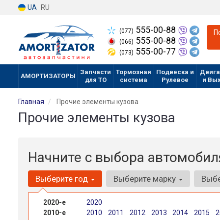
UA
RU
555-00-88
(077)
П
555-00-88
(066)
555-00-77
(073)
Запчасти
Тормозная
Подвеска и
Двига
АМОРТИЗАТОРЫ
для ТО
система
Рулевое
и Вы
Главная
Прочие элементы кузова
Прочие элементы кузова
Начните с выбора автомобил
Выберите год
Выберите марку
Выб
2020-е
2020
2010-е
2010
2011
2012
2013
2014
2015
2