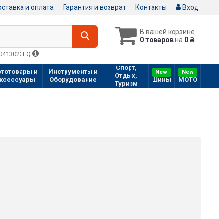
ставка и оплата
Гарантия и возврат
Контакты
Вход
В вашей корзине
0 товаров
на
0 ₴
Q0413023EQ
Спорт,
втотовары и
Инструменты и
New
New
Отдых,
ксессуары
Оборудование
Шины
МOTO
Туризм