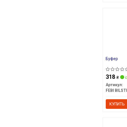
Буфер
318
₴
с
Артикул:
FEBI BILST
КУПИТЬ