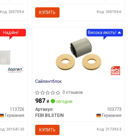
Код: 300709-6
Код: 300769-6
КУПИТЬ
Надійні!
Висока якість! 🔥
Сайлентблок
0 отзывов
987
₴
сегодня
113726
Артикул:
103773
Германия
FEBI BILSTEIN
Германия
од: 301541-20
Код: 317393-3
КУПИТЬ