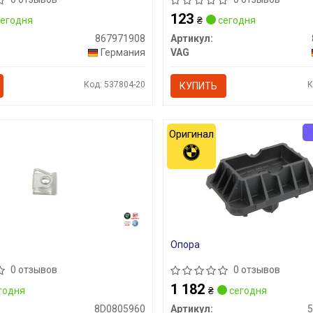
123
егодня
₴
сегодня
867971908
Артикул:
Германия
VAG
Код: 537804-20
К
КУПИТЬ
Оригинал
Опора
0 отзывов
0 отзывов
1 182
годня
₴
сегодня
8D0805960
Артикул: