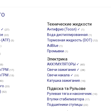
ТО
Технические жидкости
о ✓
Антифриз (Тосол) ✓
(27)
(1)
ное
Вода дистиллированная
(22)
(1)
 (ATF)
Тормозная жидкость (DOT)
(5)
(12)
AdBlue
1)
(1)
Промывки
(1)
ы
Электрика
АККУМУЛЯТОРЫ ✓
63)
(40)
я ГРМ
Свечи зажигания ✓
(17)
(28)
я ГРМ
Свечи накала ✓
(13)
(33)
Катушка зажигания
30)
(16)
ого
(23)
Підвіска та Рульове
)
(52)
Рулевая тяга и наконечник
(13)
Втулки стабилизатора
(17)
Подшипники ступицы
(22)