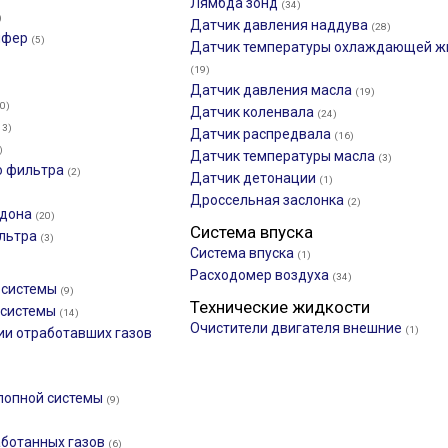
Лямбда зонд
(34)
)
Датчик давления наддува
(28)
мфер
(5)
Датчик температуры охлаждающей ж
(19)
Датчик давления масла
(19)
0)
Датчик коленвала
(24)
13)
Датчик распредвала
(16)
)
Датчик температуры масла
(3)
о фильтра
(2)
Датчик детонации
(1)
Дроссельная заслонка
(2)
ддона
(20)
Система впуска
ильтра
(3)
Система впуска
(1)
Расходомер воздуха
(34)
 системы
(9)
Технические жидкости
 системы
(14)
Очистители двигателя внешние
(1)
ии отработавших газов
лопной системы
(9)
аботанных газов
(6)