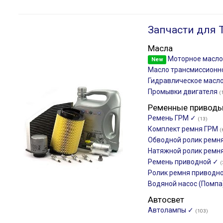
Запчасти для 
Масла
Моторное масл
New
Масло трансмиссион
Гидравлическое масло
Промывки двигателя
(
Ременные привод
Ремень ГРМ ✓
(13)
Комплект ремня ГРМ
(
Обводной ролик ремн
Натяжной ролик ремн
Ремень приводной ✓
(
Ролик ремня приводн
Водяной насос (Помпа
Автосвет
Автолампы ✓
(103)