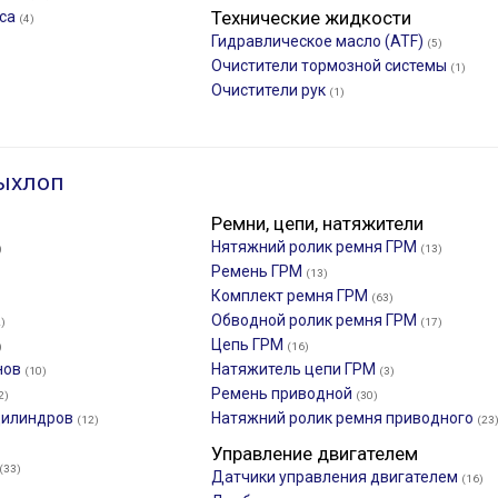
Технические жидкости
еса
(4)
Гидравлическое масло (ATF)
(5)
Очистители тормозной системы
(1)
Очистители рук
(1)
ыхлоп
Ремни, цепи, натяжители
Нятяжний ролик ремня ГРМ
)
(13)
Ремень ГРМ
(13)
Комплект ремня ГРМ
(63)
Обводной ролик ремня ГРМ
)
(17)
Цепь ГРМ
)
(16)
нов
Натяжитель цепи ГРМ
(10)
(3)
Ремень приводной
2)
(30)
 цилиндров
Натяжний ролик ремня приводного
(12)
(23
Управление двигателем
(33)
Датчики управления двигателем
(16)