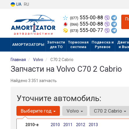
UA
RU
555-00-88
(077)
П
555-00-88
(066)
555-00-77
(073)
Запчасти
Тормозная
Подвеска и
Двига
АМОРТИЗАТОРЫ
для ТО
система
Рулевое
и Вы
Главная
Volvo
C70 2 Cabrio
Запчасти на Volvo C70 2 Cabrio
Найдено 3 351 запчасть
Уточните автомобиль:
Выберите год
Volvo
C70 2 Cabrio
2010-е
2010
2011
2012
2013