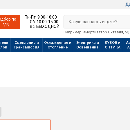
До
Пн-Пт:
9:00-18:00
одбор по
Какую запчасть ищете?
Сб:
10:00-15:00
VIN
Вс:
ВЫХОДНОЙ
Например: амортизатор Октавия, 5
тель
Сцепление и
Охлаждение и
Электрика и
КУЗОВ и
А
хлоп
Трансмиссия
Отопление
Освещение
ОПТИКА
А