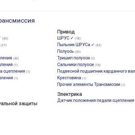
рансмиссия
Привод
✓
ШРУС ✓
(34)
(18)
к
Пыльник ШРУСа ✓
(21)
(42)
Полуось
(20)
пления
Тришип полуоси
(30)
(2)
пления
Сальники полуоси
(1)
(16)
а сцепления
Подвесной подшипник карданного ва
(1)
пления
Крестовина
(1)
(1)
Прочие элементы Трансмиссии
(1)
Электрика
Датчик положения педали сцепления
уальной защиты