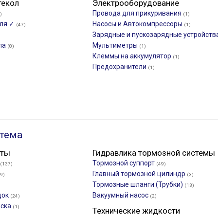
текол
Электрооборудование
Провода для прикуривания
)
(1)
еля ✓
Насосы и Автокомпрессоры
(47)
(1)
Зарядные и пускозарядные устройств
ла
Мультиметры
(8)
(1)
Клеммы на аккумулятор
(1)
Предохранители
(1)
тема
нты
Гидравлика тормозной системы
Тормозной суппорт
(137)
(49)
Главный тормозной цилиндр
9)
(3)
Тормозные шланги (Трубки)
(13)
док
Вакуумный насос
(24)
(2)
иска
(1)
Технические жидкости