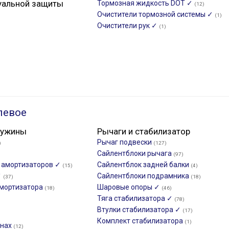
уальной защиты
Тормозная жидкость DOT ✓
(12)
Очистители тормозной системы ✓
(1)
Очистители рук ✓
(1)
левое
ружины
Рычаги и стабилизатор
Рычаг подвески
)
(127)
Сайлентблоки рычага
(97)
и амортизаторов ✓
Сайлентблок задней балки
(15)
(4)
✓
Сайлентблоки подрамника
(37)
(18)
мортизатора
Шаровые опоры ✓
(18)
(46)
Тяга стабилизатора ✓
(78)
Втулки стабилизатора ✓
(17)
Комплект стабилизатора
(1)
инах
(12)