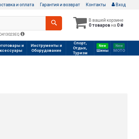
ставка и оплата
Гарантия и возврат
Контакты
Вход
В вашей корзине
0 товаров
на
0 ₴
Q0413023EQ
Спорт,
втотовары и
Инструменты и
New
New
Отдых,
ксессуары
Оборудование
Шины
МOTO
Туризм