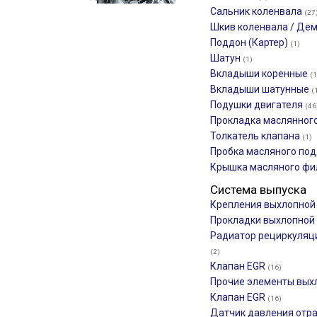
Сальник коленвала
(27
Шкив коленвала / Де
Поддон (Картер)
(1)
Шатун
(1)
Вкладыши коренные
(1
Вкладыши шатунные
(
Подушки двигателя
(46
Прокладка маслянног
Толкатель клапана
(1)
Пробка масляного по
Крышка масляного ф
Система выпуска
Крепления выхлопной
Прокладки выхлопной
Радиатор рециркуляц
(2)
Клапан EGR
(16)
Прочие элементы вых
Клапан EGR
(16)
Датчик давления отр