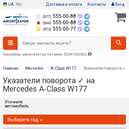
UA
RU
Доставка и оплата
Контакты
Вход
555-00-88
(077)
555-00-88
(066)
555-00-77
(073)
Какую запчасть ищете?
Например: амортизатор Октавия, 5Q0413023EQ
Главная
Mercedes
A-Class W177
Указатели поворота ✓
Указатели поворота ✓ на
Mercedes A-Class W177
Уточните
автомобиль:
Выберите год