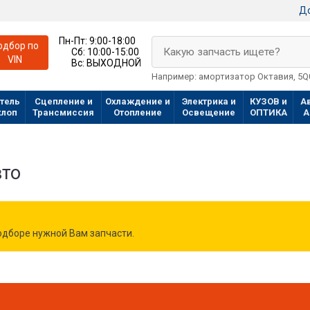
До
Пн-Пт:
9:00-18:00
одбор по
Какую запчасть ищете?
Сб:
10:00-15:00
VIN
Вс:
ВЫХОДНОЙ
Например: амортизатор Октавия, 5
тель
Сцепление и
Охлаждение и
Электрика и
КУЗОВ и
А
хлоп
Трансмиссия
Отопление
Освещение
ОПТИКА
А
вто
дборе нужной Вам запчасти.