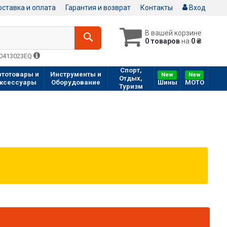
ставка и оплата
Гарантия и возврат
Контакты
Вход
В вашей корзине
0 товаров
на
0 ₴
Q0413023EQ
Спорт,
втотовары и
Инструменты и
New
New
Отдых,
ксессуары
Оборудование
Шины
МOTO
Туризм