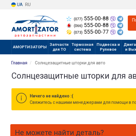
UA
RU
555-00-88
(077)
П
555-00-88
(066)
555-00-77
(073)
Запчасти
Тормозная
Подвеска и
Двига
АМОРТИЗАТОРЫ
для ТО
система
Рулевое
и Вы
Главная
Солнцезащитные шторки для авто
Солнцезащитные шторки для а
Ничего не найдено :(
Cвяжитесь с нашими менеджерами для помощи в по
Не можете найти деталь?