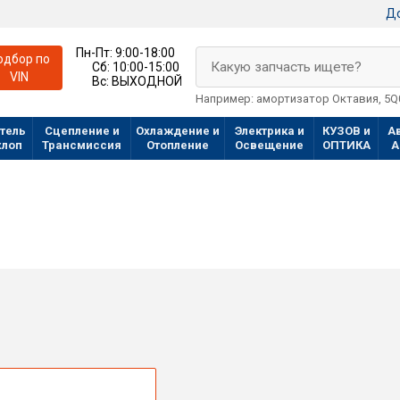
До
Пн-Пт:
9:00-18:00
одбор по
Какую запчасть ищете?
Сб:
10:00-15:00
VIN
Вс:
ВЫХОДНОЙ
Например: амортизатор Октавия, 5
тель
Сцепление и
Охлаждение и
Электрика и
КУЗОВ и
А
хлоп
Трансмиссия
Отопление
Освещение
ОПТИКА
А