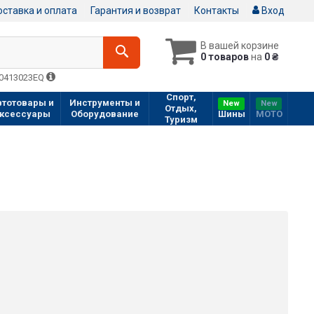
ставка и оплата
Гарантия и возврат
Контакты
Вход
В вашей корзине
0 товаров
на
0 ₴
Q0413023EQ
Спорт,
втотовары и
Инструменты и
New
New
Отдых,
ксессуары
Оборудование
Шины
МOTO
Туризм