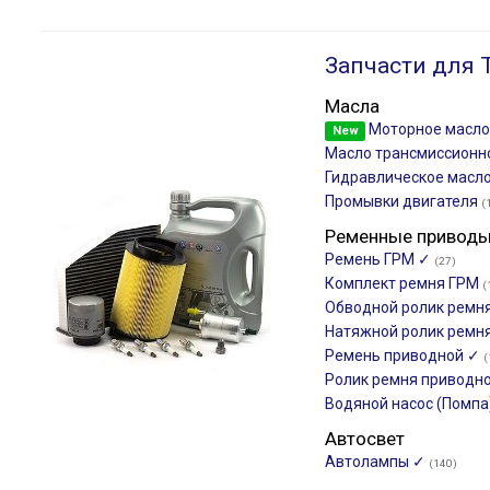
Запчасти для 
Масла
Моторное масл
New
Масло трансмиссион
Гидравлическое масло
Промывки двигателя
(
Ременные привод
Ремень ГРМ ✓
(27)
Комплект ремня ГРМ
(
Обводной ролик ремн
Натяжной ролик ремн
Ремень приводной ✓
(
Ролик ремня приводн
Водяной насос (Помпа
Автосвет
Автолампы ✓
(140)