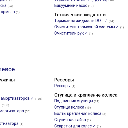
иска
Вакуумный насос
(34)
(19)
 тормоза
(1)
Технические жидкости
Тормозная жидкость DOT ✓
(14)
Очистители тормозной системы ✓
(1)
Очистители рук ✓
(1)
левое
ружины
Рессоры
Рессоры
)
(1)
Ступица и крепление колеса
и амортизаторов ✓
(138)
Подшипник ступицы
(84)
✓
(136)
Ступица колеса
(15)
мортизатора
(50)
Болты крепления колеса
(5)
Ступичная гайка
(1)
ртизатора
(1)
Секретки для колес ✓
(1)