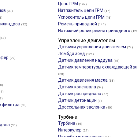
Цепь ГРМ
)
(197)
нов
Натяжитель цепи ГРМ
(30)
(17)
Успокоитель цепи ГРМ
3)
(18)
 цилиндров
Ремень приводной
(32)
(144)
Натяжний ролик ремня приводного
(12
(43)
Управление двигателем
Датчики управления двигателем
(74)
)
Лямбда зонд
(125)
мфер
(29)
Датчик давления наддува
(48)
Датчик температуры охлаждающей ж
(28)
Датчик давления масла
(38)
6)
Датчик коленвала
(54)
54)
Датчик распредвала
(77)
2)
Датчик детонации
(8)
о фильтра
(18)
Дроссельная заслонка
(40)
Турбина
Турбина
(16)
ддона
(30)
Интеркулер
(21)
Патрубки интеркулера