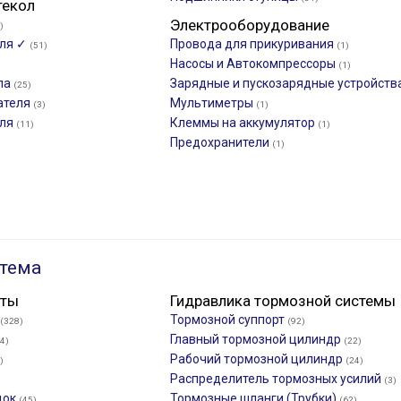
текол
Электрооборудование
)
еля ✓
Провода для прикуривания
(51)
(1)
Насосы и Автокомпрессоры
(1)
ла
Зарядные и пускозарядные устройств
(25)
ателя
Мультиметры
(3)
(1)
еля
Клеммы на аккумулятор
(11)
(1)
Предохранители
(1)
тема
нты
Гидравлика тормозной системы
Тормозной суппорт
(328)
(92)
Главный тормозной цилиндр
4)
(22)
Рабочий тормозной цилиндр
)
(24)
Распределитель тормозных усилий
(3)
док
Тормозные шланги (Трубки)
(45)
(62)