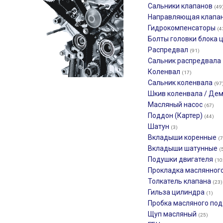
Сальники клапанов
(49
Направляющая клапа
Гидрокомпенсаторы
(4
Болты головки блока
Распредвал
(91)
Сальник распредвала
Коленвал
(17)
Сальник коленвала
(97
Шкив коленвала / Де
Масляный насос
(67)
Поддон (Картер)
(44)
Шатун
(3)
Вкладыши коренные
(7
Вкладыши шатунные
(
Подушки двигателя
(10
Прокладка маслянног
Толкатель клапана
(23)
Гильза цилиндра
(1)
Пробка масляного по
Щуп масляный
(25)