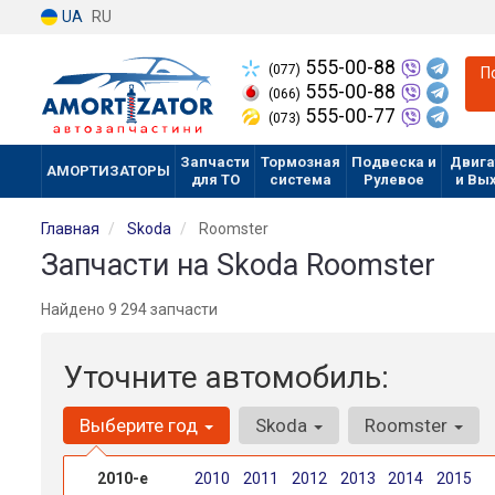
UA
RU
555-00-88
(077)
П
555-00-88
(066)
555-00-77
(073)
Запчасти
Тормозная
Подвеска и
Двига
АМОРТИЗАТОРЫ
для ТО
система
Рулевое
и Вы
Главная
Skoda
Roomster
Запчасти на Skoda Roomster
Найдено 9 294 запчасти
Уточните автомобиль:
Выберите год
Skoda
Roomster
2010-е
2010
2011
2012
2013
2014
2015