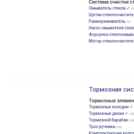
Система очистки с
Омыватель стекла ✓
(1
Щетки стеклоочистит
Размораживатель
(1)
Насос омывателя стек
Форсунка стеклоомыв
Мотор стеклоочистит
Тормозная сис
Тормозные элеме
Тормозные колодки ✓
Тормозные диски ✓
(12
Тормозной барабан
(16
Трос ручника
(16)
Комплектующие коло