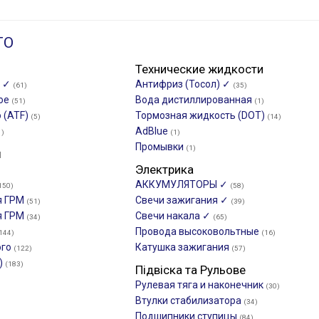
ТО
Технические жидкости
о ✓
Антифриз (Тосол) ✓
(61)
(35)
ное
Вода дистиллированная
(51)
(1)
 (ATF)
Тормозная жидкость (DOT)
(5)
(14)
AdBlue
1)
(1)
Промывки
(1)
ы
Электрика
АККУМУЛЯТОРЫ ✓
150)
(58)
я ГРМ
Свечи зажигания ✓
(51)
(39)
я ГРМ
Свечи накала ✓
(34)
(65)
Провода высоковольтные
144)
(16)
ого
Катушка зажигания
(122)
(57)
)
(183)
Підвіска та Рульове
Рулевая тяга и наконечник
(30)
Втулки стабилизатора
(34)
Подшипники ступицы
(84)