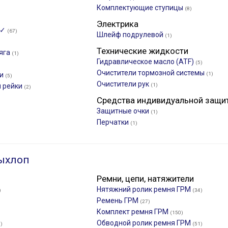
Комплектующие ступицы
(8)
Электрика
 ✓
(67)
Шлейф подрулевой
(1)
Технические жидкости
тяга
(1)
Гидравлическое масло (ATF)
(5)
Очистители тормозной системы
ки
(1)
(5)
Очистители рук
й рейки
(1)
(2)
Средства индивидуальной защи
Защитные очки
(1)
Перчатки
(1)
ыхлоп
Ремни, цепи, натяжители
Нятяжний ролик ремня ГРМ
)
(34)
Ремень ГРМ
(27)
Комплект ремня ГРМ
(150)
Обводной ролик ремня ГРМ
)
(51)