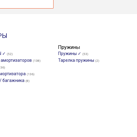
РЫ
Пружины
Ы ✓
Пружины ✓
(52)
(53)
и амортизаторов
Тарелка пружины
(138)
(2)
136)
мортизатора
(136)
/ багажника
(8)