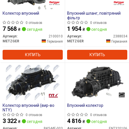
Колектор впускний
Впускний шланг, повітряний
фільтр
0 отзывов
0 отзывов
7 568
1 954
₴
сегодня
₴
сегодня
Артикул:
2100010
Артикул:
2388034
METZGER
METZGER
Германия
Германия
КУПИТЬ
КУПИТЬ
Колектор впускний (вир-во
Впускний колектор
NTY)
0 отзывов
0 отзывов
3 322
4 816
₴
сегодня
₴
сегодня
Артикул:
BKS-ME-003
Артикул:
ENT320106