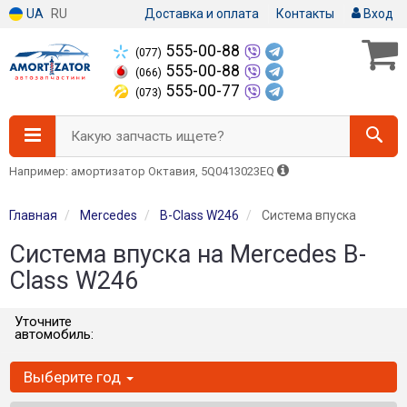
UA
RU
Доставка и оплата
Контакты
Вход
555-00-88
(077)
555-00-88
(066)
555-00-77
(073)
Какую запчасть ищете?
Например: амортизатор Октавия, 5Q0413023EQ
Главная
Mercedes
B-Class W246
Система впуска
Система впуска на Mercedes B-
Class W246
Уточните
автомобиль:
Выберите год