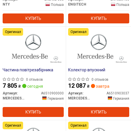
NTY
ENGITECH
Польша
Польша
КУПИТЬ
КУПИТЬ
Оригинал
Оригинал
Частина повітрезабірника
Колектор впускний
0 отзывов
0 отзывов
7 805
12 087
₴
сегодня
₴
завтра
Артикул:
A6510900000
Артикул:
A6510903037
MERCEDES-BENZ
MERCEDES-BENZ
Германия
Германия
КУПИТЬ
КУПИТЬ
Оригинал
Оригинал