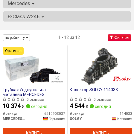
Mercedes
B-Class W246
1 - 12 из 12
по рейтингу
Фильтры
Оригинал
Трубка з\'єднувальна
Колектор SOLGY 114033
металева MERCEDES
6510903037
0 отзывов
0 отзывов
10 374
4 544
₴
сегодня
₴
сегодня
Артикул:
6510903037
Артикул:
114033
MERCEDES-BENZ
SOLGY
Германия
Испания
КУПИТЬ
КУПИТЬ