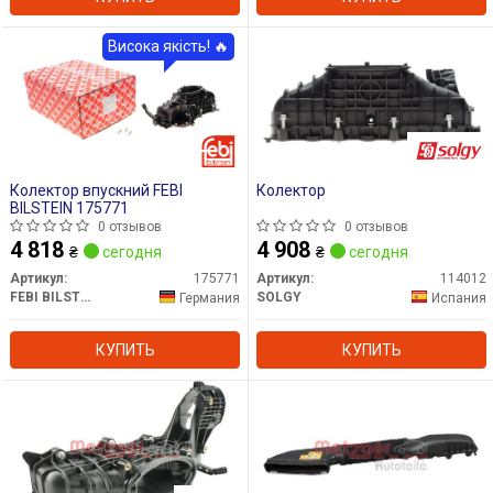
Висока якість! 🔥
Колектор впускний FEBI
Колектор
BILSTEIN 175771
0 отзывов
0 отзывов
4 818
4 908
₴
сегодня
₴
сегодня
Артикул:
175771
Артикул:
114012
FEBI BILSTEIN
SOLGY
Германия
Испания
КУПИТЬ
КУПИТЬ