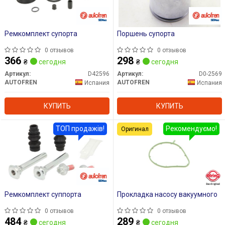
Ремкомплект супорта
Поршень супорта
0 отзывов
0 отзывов
366
298
₴
сегодня
₴
сегодня
Артикул:
D42596
Артикул:
D0-2569
AUTOFREN
AUTOFREN
Испания
Испания
КУПИТЬ
КУПИТЬ
ТОП продажів!
Рекомендуємо!
Оригинал
Ремкомплект суппорта
Прокладка насосу вакуумного
0 отзывов
0 отзывов
484
289
₴
сегодня
₴
сегодня