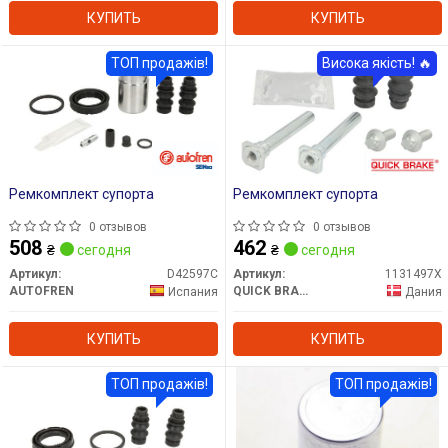
КУПИТЬ
КУПИТЬ
ТОП продажів!
Висока якість! 🔥
Ремкомплект супорта
Ремкомплект супорта
0 отзывов
0 отзывов
508
462
₴
сегодня
₴
сегодня
Артикул:
D42597C
Артикул:
1131497X
AUTOFREN
QUICK BRAKE
Испания
Дания
КУПИТЬ
КУПИТЬ
ТОП продажів!
ТОП продажів!