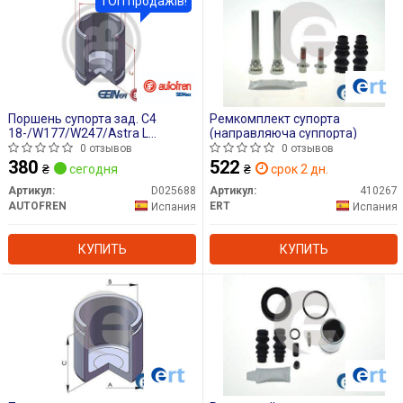
ТОП продажів!
Поршень супорта зад. C4
Ремкомплект супорта
18-/W177/W247/Astra L
(направляюча суппорта)
21-/308/508 18- (38x53mm)
0 отзывов
0 отзывов
(Bosch)
380
522
₴
сегодня
₴
срок 2 дн.
Артикул:
D025688
Артикул:
410267
AUTOFREN
ERT
Испания
Испания
КУПИТЬ
КУПИТЬ