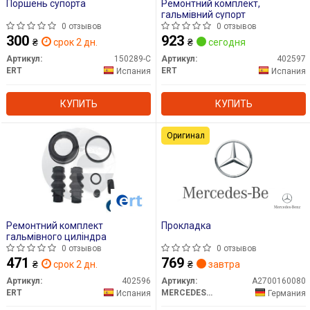
Поршень супорта
Ремонтний комплект,
гальмівний супорт
0 отзывов
0 отзывов
300
923
₴
срок 2 дн.
₴
сегодня
Артикул:
150289-C
Артикул:
402597
ERT
ERT
Испания
Испания
КУПИТЬ
КУПИТЬ
Оригинал
Ремонтний комплект
Прокладка
гальмівного циліндра
0 отзывов
0 отзывов
471
769
₴
срок 2 дн.
₴
завтра
Артикул:
402596
Артикул:
A2700160080
ERT
MERCEDES-BENZ
Испания
Германия