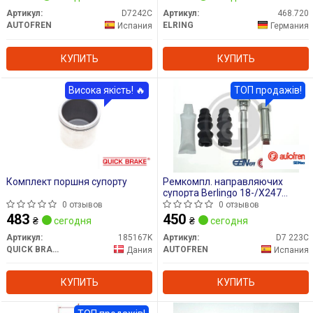
Артикул:
D7242C
Артикул:
468.720
AUTOFREN
ELRING
Испания
Германия
КУПИТЬ
КУПИТЬ
Висока якість! 🔥
ТОП продажів!
Комплект поршня супорту
Ремкомпл. направляючих
супорта Berlingo 18-/X247
19-/Corsa F 19-/Partner 19-
0 отзывов
0 отзывов
(10mm)
483
450
₴
сегодня
₴
сегодня
Артикул:
185167K
Артикул:
D7 223C
QUICK BRAKE
AUTOFREN
Дания
Испания
КУПИТЬ
КУПИТЬ