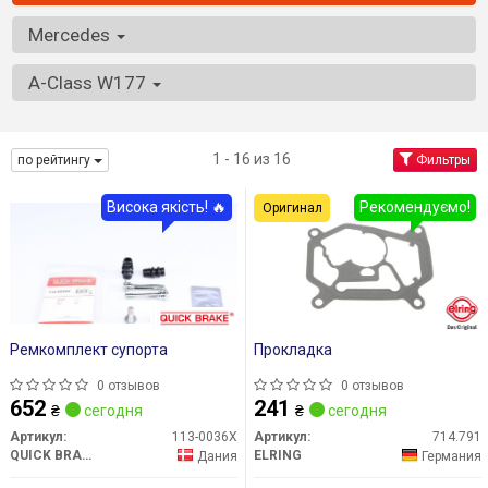
Mercedes
A-Class W177
1 - 16 из 16
по рейтингу
Фильтры
Висока якість! 🔥
Рекомендуємо!
Оригинал
Ремкомплект супорта
Прокладка
0 отзывов
0 отзывов
652
241
₴
сегодня
₴
сегодня
Артикул:
113-0036X
Артикул:
714.791
QUICK BRAKE
ELRING
Дания
Германия