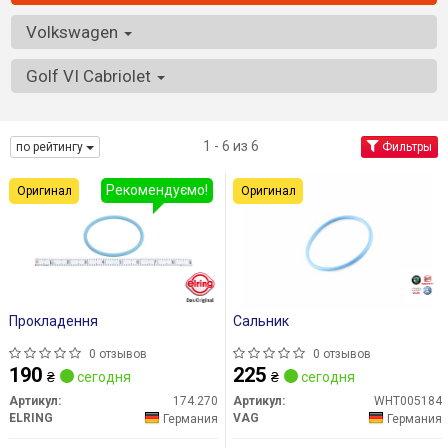
Volkswagen
Golf VI Cabriolet
1 - 6 из 6
по рейтингу
Фильтры
Рекомендуємо!
Оригинал
Оригинал
Прокладення
Сальник
0 отзывов
0 отзывов
190
225
₴
сегодня
₴
сегодня
Артикул:
174.270
Артикул:
WHT005184
ELRING
VAG
Германия
Германия