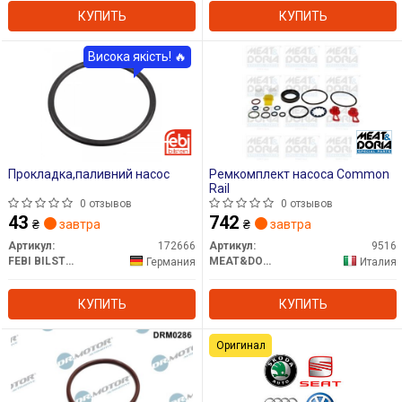
КУПИТЬ
КУПИТЬ
Висока якість! 🔥
Прокладка,паливний насос
Ремкомплект насоса Common
Rail
0 отзывов
0 отзывов
43
742
₴
завтра
₴
завтра
Артикул:
172666
Артикул:
9516
FEBI BILSTEIN
MEAT&DORIA
Германия
Италия
КУПИТЬ
КУПИТЬ
Оригинал