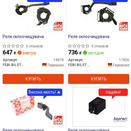
Реле склоочищувача
Реле склоочищувача
0 отзывов
0 отзывов
647
736
₴
завтра
₴
сегодня
Артикул:
18878
Артикул:
17806
FEBI BILSTEIN
FEBI BILSTEIN
Германия
Германия
КУПИТЬ
КУПИТЬ
Висока якість! 🔥
Надійні!
Реле склоочищувача
Реле склоочищувача