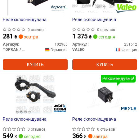
Реле склоочищувача
Реле склоочищувача
0 отзывов
0 отзывов
281
1 375
₴
завтра
₴
сегодня
Артикул:
102966
Артикул:
251612
TOPRAN / HANS PRIES
VALEO
Германия
Франция
КУПИТЬ
КУПИТЬ
Рекомендуємо!
Реле склоочищувача
Реле склоочищувача
0 отзывов
0 отзывов
549
366
₴
сегодня
₴
завтра