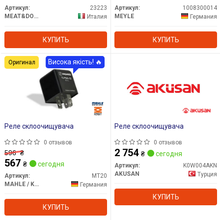
Артикул:
23223
Артикул:
1008300014
MEAT&DORIA
MEYLE
Италия
Германия
КУПИТЬ
КУПИТЬ
Висока якість! 🔥
Оригинал
Реле склоочищувача
Реле склоочищувача
0 отзывов
0 отзывов
2 754
596
₴
₴
сегодня
567
₴
сегодня
Артикул:
K0W004AKN
AKUSAN
Турция
Артикул:
MT20
MAHLE / KNECHT
Германия
КУПИТЬ
КУПИТЬ