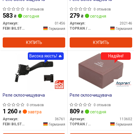
0 отзывов
0 отзывов
583
279
₴
сегодня
₴
сегодня
Артикул:
01456
Артикул:
202146
FEBI BILSTEIN
TOPRAN / HANS PRIES
Германия
Германия
КУПИТЬ
КУПИТЬ
Висока якість! 🔥
Надійні!
Реле склоочищувача
Реле склоочищувача
0 отзывов
0 отзывов
1 260
809
₴
завтра
₴
сегодня
Артикул:
36761
Артикул:
113602
FEBI BILSTEIN
TOPRAN / HANS PRIES
Германия
Германия