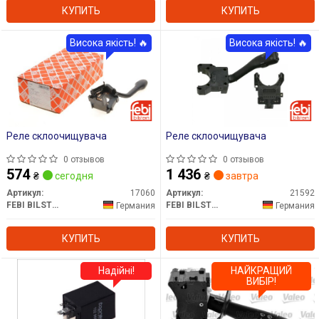
КУПИТЬ
КУПИТЬ
Висока якість! 🔥
Висока якість! 🔥
Реле склоочищувача
Реле склоочищувача
0 отзывов
0 отзывов
574
1 436
₴
сегодня
₴
завтра
Артикул:
17060
Артикул:
21592
FEBI BILSTEIN
FEBI BILSTEIN
Германия
Германия
КУПИТЬ
КУПИТЬ
Надійні!
НАЙКРАЩИЙ
ВИБІР!