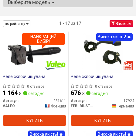
Выберите модель
1 - 17 из 17
по рейтингу
Фильтры
НАЙКРАЩИЙ
Висока якість! 🔥
ВИБІР!
Реле склоочищувача
Реле склоочищувача
0 отзывов
0 отзывов
1 164
676
₴
сегодня
₴
сегодня
Артикул:
251611
Артикул:
17924
VALEO
FEBI BILSTEIN
Франция
Германия
КУПИТЬ
КУПИТЬ
Висока якість! 🔥
Висока якість! 🔥