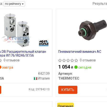
а:
Результ
по рейтингу
 DB Расширительный клапан
Пневматичний вимикач AC
ера W176/W246/X156
0 отзывов
0 отзывов
1 054
завтра
₴
сегодня
K42139
Артикул:
IA
Италия
THERMOTEC
Код: 297842-10
КУПИТЬ
Оригинал