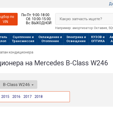
До
Пн-Пт:
9:00-18:00
одбор по
Какую запчасть ищете?
Сб:
10:00-15:00
VIN
Вс:
ВЫХОДНОЙ
Например: амортизатор Октавия, 5
тель
Сцепление и
Охлаждение и
Электрика и
КУЗОВ и
А
хлоп
Трансмиссия
Отопление
Освещение
ОПТИКА
А
апан кондиционера
ионера на Mercedes B-Class W246
B-Class W246
2015
2016
2017
2018