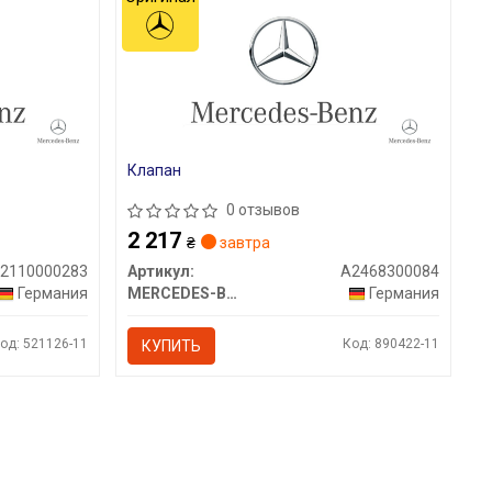
Клапан
0 отзывов
2 217
₴
завтра
2110000283
Артикул:
A2468300084
Германия
MERCEDES-BENZ
Германия
од: 521126-11
Код: 890422-11
КУПИТЬ