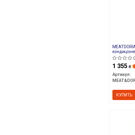
MEATDORIA
кондиціоне
W203/204, 
W221/222, S
1 355
₴
Артикул:
MEAT&DOR
КУПИТЬ