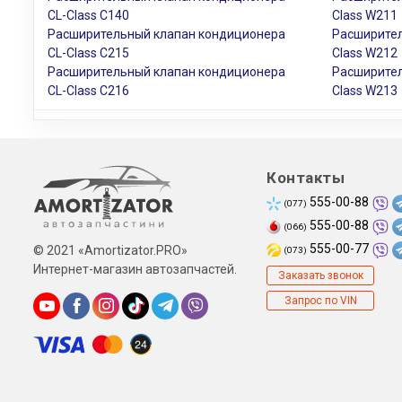
CL-Class C140
Class W211
Расширительный клапан кондиционера
Расширител
CL-Class C215
Class W212
Расширительный клапан кондиционера
Расширител
CL-Class C216
Class W213
Контакты
555-00-88
(077)
555-00-88
(066)
555-00-77
© 2021 «Amortizator.PRO»
(073)
Интернет-магазин автозапчастей.
Заказать звонок
Запрос по VIN