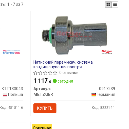
аты:
1 - 7 из 7
Натискний перемикач, система
кондиціонування повітря
0 отзывов
1 117
₴
сегодня
KTT130043
Артикул:
0917239
Польша
METZGER
Германия
Код: 481811-6
Код: 822214-1
КУПИТЬ
Оригинал