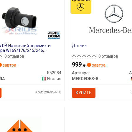
 DB Натискний перемикач
Датчик
ра W169/176/245/246,
211/212, ML W164/166,
0 отзывов
0 отзывов
printer, Smart
999
завтра
₴
завтра
K52084
Артикул:
A
IA
Италия
MERCEDES-BENZ
Код: 296354-10
К
КУПИТЬ