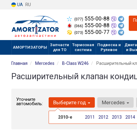
UA
RU
555-00-88
(077)
П
555-00-88
(066)
555-00-77
(073)
Запчасти
Тормозная
Подвеска и
Двига
АМОРТИЗАТОРЫ
для ТО
система
Рулевое
и Вы
Главная
Mercedes
B-Class W246
Расширительный кл
Расширительный клапан кондиц
Уточните
Выберите год
Mercedes
автомобиль:
2010-е
2011
2012
2013
2014