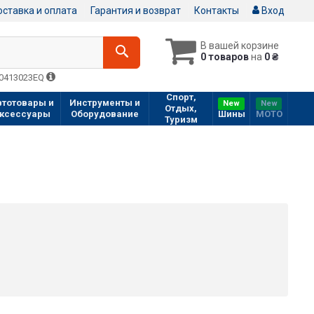
ставка и оплата
Гарантия и возврат
Контакты
Вход
В вашей корзине
0 товаров
на
0 ₴
Q0413023EQ
Спорт,
втотовары и
Инструменты и
New
New
Отдых,
ксессуары
Оборудование
Шины
МOTO
Туризм