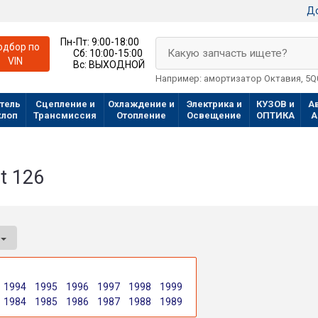
До
Пн-Пт:
9:00-18:00
одбор по
Какую запчасть ищете?
Сб:
10:00-15:00
VIN
Вс:
ВЫХОДНОЙ
Например: амортизатор Октавия, 5
тель
Сцепление и
Охлаждение и
Электрика и
КУЗОВ и
А
хлоп
Трансмиссия
Отопление
Освещение
ОПТИКА
А
t 126
1994
1995
1996
1997
1998
1999
1984
1985
1986
1987
1988
1989