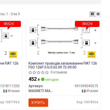
аты:
1 - 3 из 3
ЯКІСНІ
ЯКІСНІ
ня FIAT 126
Комплект проводів запалювання FIAT 126
FSO 126P 0.6/0.65 09.72-09.00
0 отзывов
452
₴
сегодня
41318111205
Артикул:
941094040575
Италия
MAGNETI MARELLI
Италия
од: 1507793-6
Код: 1507833-6
КУПИТЬ