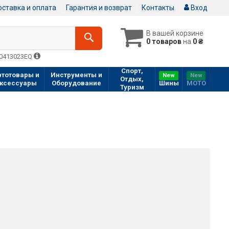
ставка и оплата
Гарантия и возврат
Контакты
Вход
В вашей корзине
0 товаров
на
0 ₴
Q0413023EQ
Спорт,
втотовары и
Инструменты и
New
New
Отдых,
ксессуары
Оборудование
Шины
МOTO
Туризм