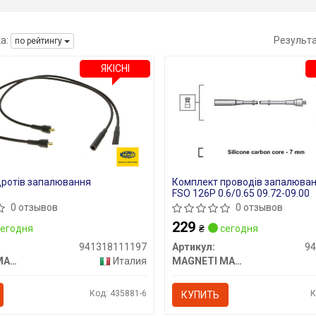
а:
Результ
по рейтингу
ЯКІСНІ
дротів запалювання
Комплект проводів запалюван
FSO 126P 0.6/0.65 09.72-09.00
0 отзывов
0 отзывов
229
егодня
₴
сегодня
941318111197
Артикул:
9
MAGNETI MARELLI
Италия
MAGNETI MARELLI
Код: 435881-6
К
КУПИТЬ