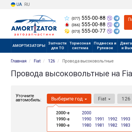
UA
RU
555-00-88
(077)
П
555-00-88
(066)
555-00-77
(073)
Запчасти
Тормозная
Подвеска и
Двига
АМОРТИЗАТОРЫ
для ТО
система
Рулевое
и Вы
Главная
Fiat
126
Провода высоковольтные
Провода высоковольтные на Fia
Уточните
Выберите год
Fiat
126
автомобиль:
2000-е
2000
1990-е
1990
1991
1992
1993
1980-е
1980
1981
1982
1983