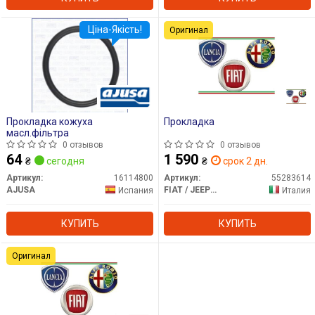
Ціна-Якість!
Оригинал
Прокладка кожуха
Прокладка
масл.фільтра
0 отзывов
0 отзывов
64
1 590
₴
сегодня
₴
срок 2 дн.
Артикул:
16114800
Артикул:
55283614
AJUSA
FIAT / JEEP / ALFA ROMEO / LANCIA
Испания
Италия
КУПИТЬ
КУПИТЬ
Оригинал