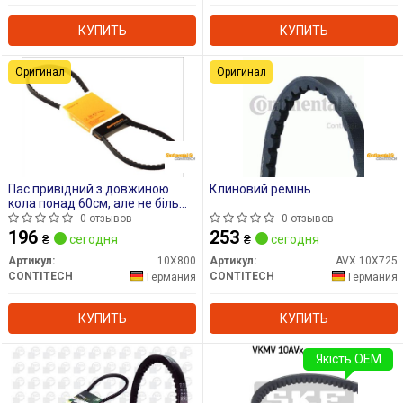
КУПИТЬ
КУПИТЬ
Оригинал
Оригинал
Пас привідний з довжиною
Клиновий ремінь
кола понад 60см, але не більш
як 180см
0 отзывов
0 отзывов
196
253
₴
сегодня
₴
сегодня
Артикул:
10X800
Артикул:
AVX 10X725
CONTITECH
CONTITECH
Германия
Германия
КУПИТЬ
КУПИТЬ
Якість OEM