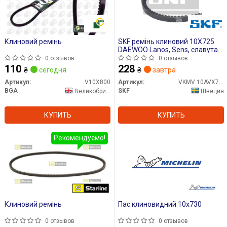
Клиновий ремінь
SKF ремінь клиновий 10Х725
DAEWOO Lanos, Sens, славута
FORD LANCIA, таврія
0 отзывов
0 отзывов
110
228
₴
сегодня
₴
завтра
Артикул:
V10X800
Артикул:
VKMV 10AVX725
BGA
SKF
Великобритания
Швеция
КУПИТЬ
КУПИТЬ
Рекомендуємо!
Клиновий ремінь
Пас клиновидний 10х730
0 отзывов
0 отзывов