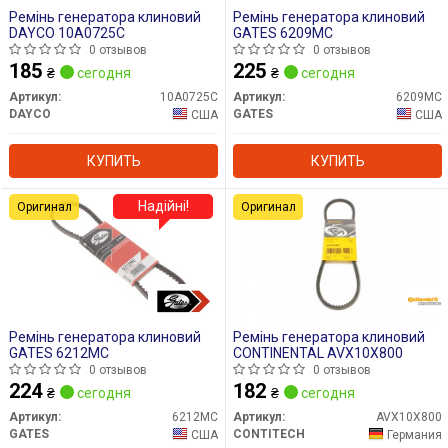
Ремінь генератора клиновий
Ремінь генератора клиновий
DAYCO 10A0725C
GATES 6209MC
0 отзывов
0 отзывов
185
225
₴
сегодня
₴
сегодня
Артикул:
10A0725C
Артикул:
6209MC
DAYCO
GATES
США
США
КУПИТЬ
КУПИТЬ
Надійні!
Оригинал
Оригинал
Ремінь генератора клиновий
Ремінь генератора клиновий
GATES 6212MC
CONTINENTAL AVX10X800
0 отзывов
0 отзывов
224
182
₴
сегодня
₴
сегодня
Артикул:
6212MC
Артикул:
AVX10X800
GATES
CONTITECH
США
Германия