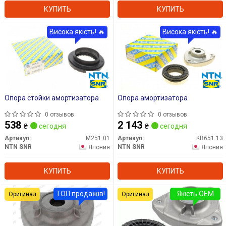
КУПИТЬ
КУПИТЬ
Висока якість! 🔥
Висока якість! 🔥
Опора стойки амортизатора
Опора амортизатора
0 отзывов
0 отзывов
538
2 143
₴
сегодня
₴
сегодня
Артикул:
M251.01
Артикул:
KB651.13
NTN SNR
NTN SNR
Япония
Япония
КУПИТЬ
КУПИТЬ
ТОП продажів!
Якість OEM
Оригинал
Оригинал