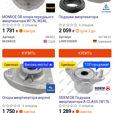
MONROE DB опора переднього
Подушки амортизатора
амортизатора W176, W246,
C117
0 отзывов
0 отзывов
1 731
2 059
₴
завтра
₴
срок 2 дн.
Артикул:
MK452
Артикул:
36748 01
MONROE
LEMFORDER
США
Германия
КУПИТЬ
КУПИТЬ
Висока якість! 🔥
ТОП продажів!
Оригинал
Оригинал
Опора амортизатора верхня
SIDEM DB Подушка
амортизатора A-CLASS (W176)
A 160 15-18
0 отзывов
0 отзывов
1 750
1 289
₴
завтра
₴
завтра