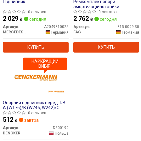
Підшипник
Ремкомплект опори
амортизаційної стійки
0 отзывов
0 отзывов
2 029
2 762
₴
сегодня
₴
сегодня
Артикул:
A2049810025
Артикул:
815 0099 30
MERCEDES-BENZ
FAG
Германия
Германия
КУПИТЬ
КУПИТЬ
НАЙКРАЩИЙ
ВИБІР!
Опорний підшипник перед. DB
A (W176)/B (W246, W242)/C
(W204, S204, C204)/E (W212,
0 отзывов
S212)
512
₴
завтра
Артикул:
D600199
DENCKERMANN
Польша