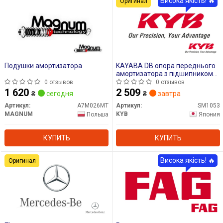
Висока якість! 🔥
Оригинал
Подушки амортизатора
KAYABA DB опора переднього
амортизатора з підшипником
W176, W246, C117
0 отзывов
0 отзывов
1 620
2 509
₴
сегодня
₴
завтра
Артикул:
A7M026MT
Артикул:
SM1053
MAGNUM
KYB
Польша
Япония
КУПИТЬ
КУПИТЬ
Висока якість! 🔥
Оригинал