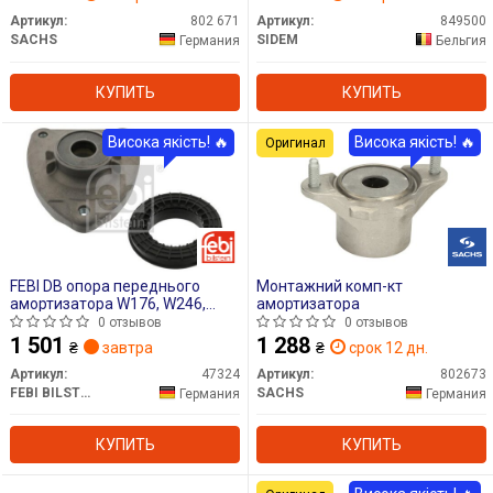
Артикул:
802 671
Артикул:
849500
SACHS
SIDEM
Германия
Бельгия
КУПИТЬ
КУПИТЬ
Висока якість! 🔥
Висока якість! 🔥
Оригинал
FEBI DB опора переднього
Монтажний комп-кт
амортизатора W176, W246,
амортизатора
C117
0 отзывов
0 отзывов
1 501
1 288
₴
завтра
₴
срок 12 дн.
Артикул:
47324
Артикул:
802673
FEBI BILSTEIN
SACHS
Германия
Германия
КУПИТЬ
КУПИТЬ