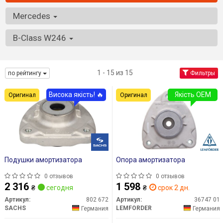
Mercedes
B-Class W246
1 - 15 из 15
по рейтингу
Фильтры
Висока якість! 🔥
Якість OEM
Оригинал
Оригинал
Подушки амортизатора
Опора амортизатора
0 отзывов
0 отзывов
2 316
1 598
₴
сегодня
₴
срок 2 дн.
Артикул:
802 672
Артикул:
36747 01
SACHS
LEMFORDER
Германия
Германия