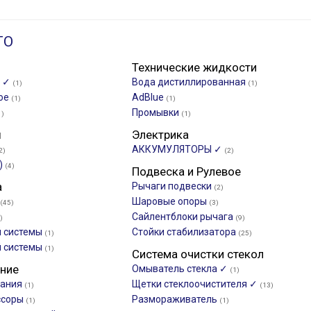
ТО
Технические жидкости
о ✓
Вода дистиллированная
(1)
(1)
ное
AdBlue
(1)
(1)
Промывки
1)
(1)
ы
Электрика
АККУМУЛЯТОРЫ ✓
2)
(2)
)
(4)
Подвеска и Рулевое
а
Рычаги подвески
(2)
Шаровые опоры
(45)
(3)
Сайлентблоки рычага
)
(9)
й системы
Стойки стабилизатора
(1)
(25)
й системы
(1)
Система очистки стекол
ние
Омыватель стекла ✓
(1)
вания
Щетки стеклоочистителя ✓
(1)
(13)
ссоры
Размораживатель
(1)
(1)