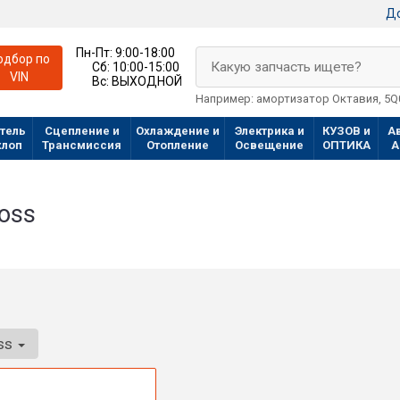
До
Пн-Пт:
9:00-18:00
одбор по
Какую запчасть ищете?
Сб:
10:00-15:00
VIN
Вс:
ВЫХОДНОЙ
Например: амортизатор Октавия, 5
тель
Сцепление и
Охлаждение и
Электрика и
КУЗОВ и
А
хлоп
Трансмиссия
Отопление
Освещение
ОПТИКА
А
ross
oss