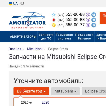
UA
RU
555-00-88
(077)
П
555-00-88
(066)
555-00-77
(073)
Запчасти
Тормозная
Подвеска и
Двига
АМОРТИЗАТОРЫ
для ТО
система
Рулевое
и Вы
Главная
Mitsubishi
Eclipse Cross
Запчасти на Mitsubishi Eclipse C
Найдено 374 запчасти
Уточните автомобиль:
Выберите год
Mitsubishi
Eclipse Cr
2020-е
2020