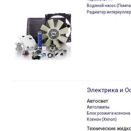
Водяной насос (Помпа
Радиатор интеркулле
Электрика и О
Автосвет
Автолампы
Блок розжига ксенона
Ксенон (Xenon)
Технические жидк