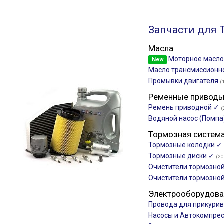
Запчасти для 
Масла
Моторное масл
New
Масло трансмиссион
Промывки двигателя
(
Ременные привод
Ремень приводной ✓
(
Водяной насос (Помпа
Тормозная систем
Тормозные колодки ✓
Тормозные диски ✓
(20
Очистители тормозно
Очистители тормозно
Электрооборудова
Провода для прикури
Насосы и Автокомпре