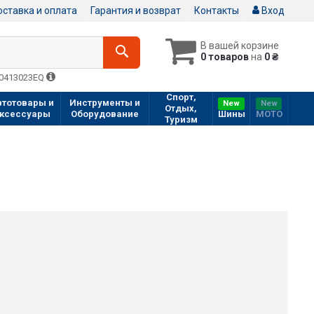
ставка и оплата
Гарантия и возврат
Контакты
Вход
В вашей корзине
0 товаров
на
0 ₴
Q0413023EQ
Спорт,
втотовары и
Инструменты и
New
New
Отдых,
ксессуары
Оборудование
Шины
МOTO
Туризм