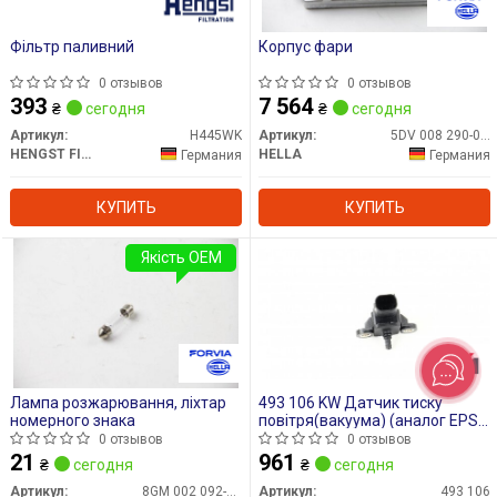
Фільтр паливний
Корпус фари
0 отзывов
0 отзывов
393
7 564
₴
сегодня
₴
сегодня
Артикул:
H445WK
Артикул:
5DV 008 290-004
HENGST FILTER
HELLA
Германия
Германия
КУПИТЬ
КУПИТЬ
Якість OEM
Лампа розжарювання, ліхтар
493 106 KW Датчик тиску
номерного знака
повітря(вакуума) (аналог EPS
1.993.106/Facet 10.3106)
0 отзывов
0 отзывов
21
961
₴
сегодня
₴
сегодня
Артикул:
8GM 002 092-121
Артикул:
493 106