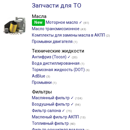
Запчасти для ТО
Масла
New
Моторное масло ✓
(61)
Масло трансмиссионное
(43)
Комплекты для замены масла в АКПП
(2)
Промывки двигателя
(1)
Технические жидкости
Антифриз (Тосол) ✓
(20)
Вода дистиллированная
(1)
Тормозная жидкость (DOT)
(6)
AdBlue
(3)
Промывки
(1)
Фильтры
Маслянный фильтр ✓
(124)
Воздушный фильтр ✓
(94)
Фильтр салона ✓
(75)
Масленый фильтр АКПП
(13)
Топливный фильтр
(60)
Фильтр осушителя воздуха