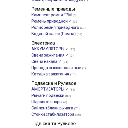
(1)
Ременные приводы
Комплект ремня ГРМ
(6)
Ремень приводной ✓
(35)
Ролик ремня приводного
(43)
Водяной насос (Помпа)
(53)
Электрика
АККУМУЛЯТОРЫ ✓
(22)
Свечи зажигания ✓
(9)
Свечи накала ✓
(21)
Провода высоковольтные
(1)
Катушка зажигания
(11)
Подвеска и Рулевое
АМОРТИЗАТОРЫ ✓
(13)
Рычаги подвески
(89)
Шаровые опоры
(4)
Сайлентблоки рычага
(71)
Стойки стабилизатора
(46)
Підвіска та Рульове