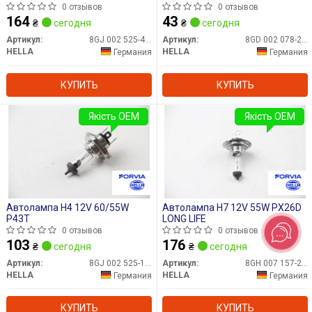
0 отзывов
0 отзывов
164
43
₴
сегодня
₴
сегодня
Артикул:
8GJ 002 525-481
Артикул:
8GD 002 078-221
HELLA
HELLA
Германия
Германия
КУПИТЬ
КУПИТЬ
Якість OEM
Якість OEM
Автолампа H4 12V 60/55W
Автолампа H7 12V 55W PX26D
P43T
LONG LIFE
0 отзывов
0 отзывов
103
176
₴
сегодня
₴
сегодня
Артикул:
8GJ 002 525-131
Артикул:
8GH 007 157-201
HELLA
HELLA
Германия
Германия
КУПИТЬ
КУПИТЬ