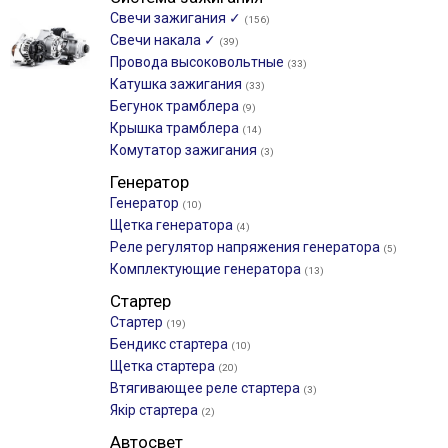
Свечи зажигания ✓
(156)
Свечи накала ✓
(39)
Провода высоковольтные
(33)
Катушка зажигания
(33)
Бегунок трамблера
(9)
Крышка трамблера
(14)
Комутатор зажигания
(3)
Генератор
Генератор
(10)
Щетка генератора
(4)
Реле регулятор напряжения генератора
(5)
Комплектующие генератора
(13)
Стартер
Стартер
(19)
Бендикс стартера
(10)
Щетка стартера
(20)
Втягивающее реле стартера
(3)
Якір стартера
(2)
Автосвет