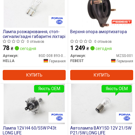
Лампа розжарювання, стоп-
Верхня опора амортизатора
сигнали/задні габаритні ліхтарі
0 отзывов
0 отзывов
78
1 249
₴
сегодня
₴
сегодня
Артикул:
8GD 008 893-002
Артикул:
MZSS-001
HELLA
FEBEST
Германия
Германия
КУПИТЬ
КУПИТЬ
Якість OEM
Якість OEM
Лампа 12V H4 60/55W P43t
Автолампа BAY15D 12V 21/5W
LONG LIFE
P21/5W LONG LIFE