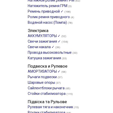
Натяжной ролик ремня ГРМ
(42)
Натяжитель ремня ГРМ
(3)
Ремень приводной ✓
(198)
Ролик ремня приводного
(4)
Водяной насос (Помпа)
(78)
Электрика
АККУМУЛЯТОРЫ ✓
(52)
Свечи зажигания ✓
(156)
Свечи накала ✓
(39)
Провода высоковольтные
(33)
Катушка зажигания
(33)
Подвеска и Рулевое
АМОРТИЗАТОРЫ ✓
(64)
Рычаги подвески
(57)
Шаровые опоры
(37)
Сайлентблоки рычага
(65)
Стойки стабилизатора
(115)
Підвіска та Рульове
Рулевая тяга и наконечник
(15)
Втулки стабилизатора
(46)