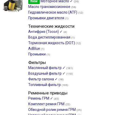
New
Моторное масло ✓
(26)
Масло трансмиссионное
(56)
Гидравлическое масло (ATF)
(12)
Промывки двигателя
(1)
Технические жидкости
Антифриз (Тосол) ✓
(4)
Вода дистиллированная
(1)
Тормозная жидкость (DOT)
(12)
AdBlue
(1)
Промывки
(1)
Фильтры
Маслянный фильтр ✓
(181)
Воздушный фильтр ✓
(110)
Фильтр салона ✓
(18)
Топливный фильтр
(105)
Ременные приводы
Ремень ГРМ ✓
(45)
Комплект ремня ГРМ
(22)
Обводной ролик ремня ГРМ
(25)