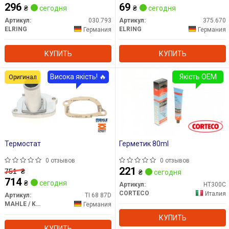
296
69
₴
сегодня
₴
сегодня
Артикул:
030.793
Артикул:
375.670
ELRING
ELRING
Германия
Германия
КУПИТЬ
КУПИТЬ
Висока якість! 🔥
Якість OEM
Оригинал
Термостат
Герметик 80ml
0 отзывов
0 отзывов
221
751
₴
₴
сегодня
714
₴
сегодня
Артикул:
HT300C
CORTECO
Италия
Артикул:
TI 68 87D
MAHLE / KNECHT
Германия
КУПИТЬ
КУПИТЬ