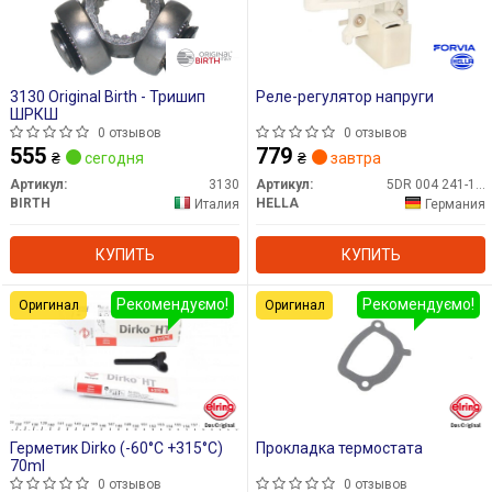
3130 Original Birth - Тришип
Реле-регулятор напруги
ШРКШ
0 отзывов
0 отзывов
555
779
₴
сегодня
₴
завтра
Артикул:
3130
Артикул:
5DR 004 241-121
BIRTH
HELLA
Италия
Германия
КУПИТЬ
КУПИТЬ
Рекомендуємо!
Рекомендуємо!
Оригинал
Оригинал
Герметик Dirko (-60°C +315°C)
Прокладка термостата
70ml
0 отзывов
0 отзывов