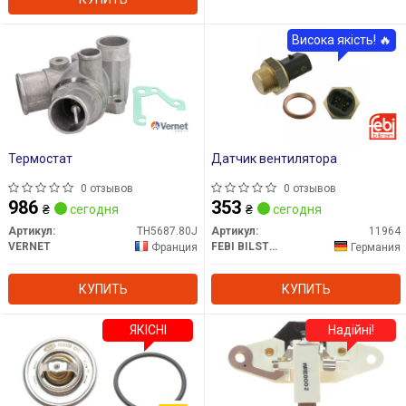
Висока якість! 🔥
Термостат
Датчик вентилятора
0 отзывов
0 отзывов
986
353
₴
сегодня
₴
сегодня
Артикул:
TH5687.80J
Артикул:
11964
VERNET
FEBI BILSTEIN
Франция
Германия
КУПИТЬ
КУПИТЬ
ЯКІСНІ
Надійні!