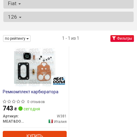
Fiat
126
1 - 1 из 1
по рейтингу
Фильтры
Ремкомплект карбюратора
0 отзывов
743
₴
сегодня
Артикул:
W381
MEAT&DORIA
Италия
КУПИТЬ