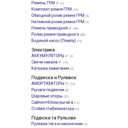
Ремень ГРМ ✓
(5)
Комплект ремня ГРМ
(19)
Обводной ролик ремня ГРМ
(6)
Натяжной ролик ремня ГРМ
(5)
Ремень приводной ✓
(28)
Ролик ремня приводного
(38)
Водяной насос (Помпа)
(19)
Электрика
АККУМУЛЯТОРЫ ✓
(3)
Свечи накала ✓
(14)
Катушка зажигания
(6)
Подвеска и Рулевое
АМОРТИЗАТОРЫ ✓
(16)
Рычаги подвески
(8)
Шаровые опоры
(22)
Сайлентблоки рычага
(11)
Стойки стабилизатора
(6)
Підвіска та Рульове
Рулевая тяга и наконечник
(5)