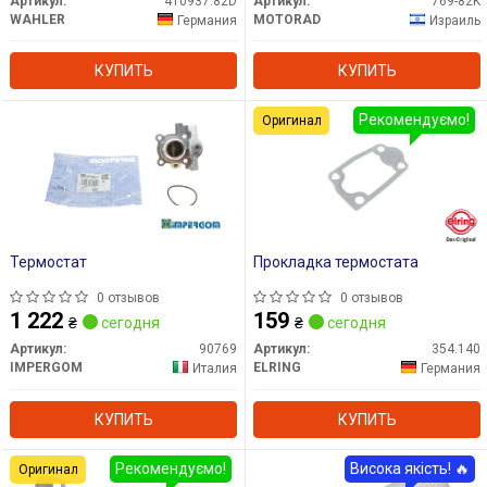
Артикул:
410937.82D
Артикул:
769-82K
WAHLER
MOTORAD
Германия
Израиль
КУПИТЬ
КУПИТЬ
Рекомендуємо!
Оригинал
Термостат
Прокладка термостатa
0 отзывов
0 отзывов
1 222
159
₴
сегодня
₴
сегодня
Артикул:
90769
Артикул:
354.140
IMPERGOM
ELRING
Италия
Германия
КУПИТЬ
КУПИТЬ
Рекомендуємо!
Висока якість! 🔥
Оригинал