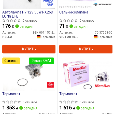
Автолампа H7 12V 55W PX26D
Сальник клапана
LONG LIFE
0 отзывов
0 отзывов
176
71
₴
сегодня
₴
сегодня
Артикул:
8GH 007 157-201
Артикул:
70-37553-00
HELLA
VICTOR REINZ
Германия
Германия
КУПИТЬ
КУПИТЬ
Якість OEM
Оригинал
Термостат
Термостат
0 отзывов
0 отзывов
1 858
1 616
₴
сегодня
₴
сегодня