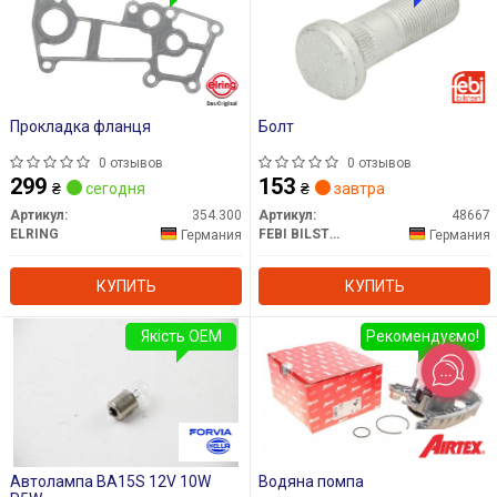
Прокладка фланця
Болт
0 отзывов
0 отзывов
299
153
₴
сегодня
₴
завтра
Артикул:
354.300
Артикул:
48667
ELRING
FEBI BILSTEIN
Германия
Германия
КУПИТЬ
КУПИТЬ
Якість OEM
Рекомендуємо!
Автолампа BA15S 12V 10W
Водяна помпа