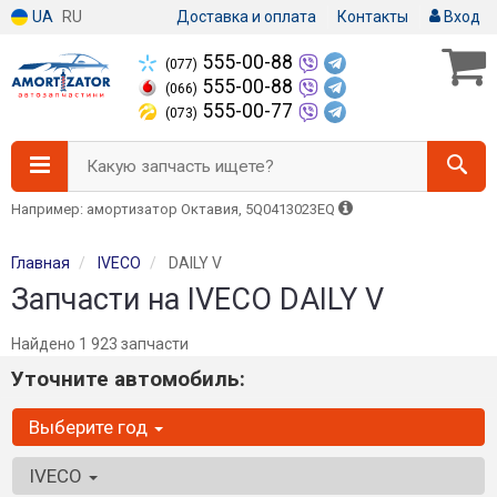
UA
RU
Доставка и оплата
Контакты
Вход
555-00-88
(077)
555-00-88
(066)
555-00-77
(073)
Какую запчасть ищете?
Например: амортизатор Октавия, 5Q0413023EQ
Главная
IVECO
DAILY V
Запчасти на IVECO DAILY V
Найдено 1 923 запчасти
Уточните автомобиль:
Выберите год
IVECO