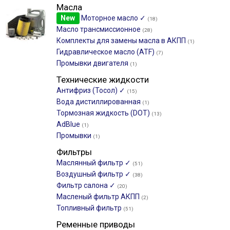
Масла
New
Моторное масло ✓
(18)
Масло трансмиссионное
(28)
Комплекты для замены масла в АКПП
(1)
Гидравлическое масло (ATF)
(7)
Промывки двигателя
(1)
Технические жидкости
Антифриз (Тосол) ✓
(15)
Вода дистиллированная
(1)
Тормозная жидкость (DOT)
(13)
AdBlue
(1)
Промывки
(1)
Фильтры
Маслянный фильтр ✓
(51)
Воздушный фильтр ✓
(38)
Фильтр салона ✓
(20)
Масленый фильтр АКПП
(2)
Топливный фильтр
(51)
Ременные приводы