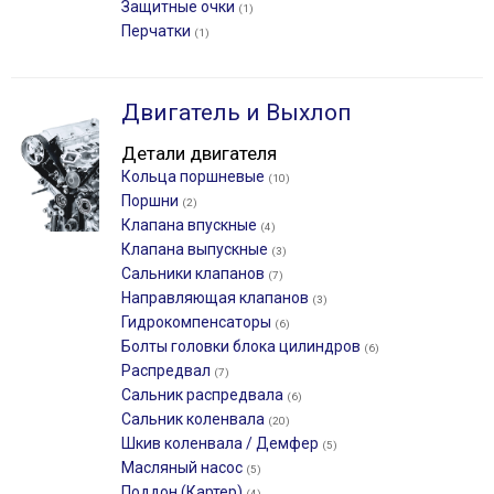
Защитные очки
(1)
Перчатки
(1)
Двигатель и Выхлоп
Детали двигателя
Кольца поршневые
(10)
Поршни
(2)
Клапана впускные
(4)
Клапана выпускные
(3)
Сальники клапанов
(7)
Направляющая клапанов
(3)
Гидрокомпенсаторы
(6)
Болты головки блока цилиндров
(6)
Распредвал
(7)
Сальник распредвала
(6)
Сальник коленвала
(20)
Шкив коленвала / Демфер
(5)
Масляный насос
(5)
Поддон (Картер)
(4)