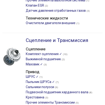
Прочие элементы выхлопной системы
(1)
Клапан EGR
(2)
Датчик давления отработанных газов
(3)
Технические жидкости
Очистители двигателя внешние
(1)
Сцепление и Трансмиссия
Сцепление
Комплект сцепления ✓
(10)
Выжимной подшипник
(2)
Маховик ✓
(3)
Привод
ШРУС ✓
(1)
Пыльник ШРУСа ✓
(7)
Сальники полуоси
(9)
Подвесной подшипник карданного вала
(8)
Крестовина
(3)
Прочие элементы Трансмиссии
(5)