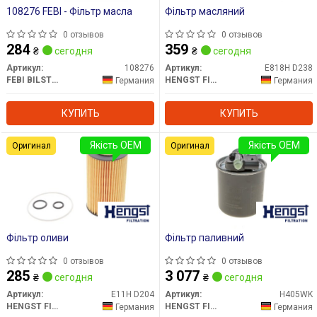
108276 FEBI - Фільтр масла
Фільтр масляний
0 отзывов
0 отзывов
284
359
₴
сегодня
₴
сегодня
Артикул:
108276
Артикул:
E818H D238
FEBI BILSTEIN
HENGST FILTER
Германия
Германия
КУПИТЬ
КУПИТЬ
Якість OEM
Якість OEM
Оригинал
Оригинал
Фільтр оливи
Фільтр паливний
0 отзывов
0 отзывов
285
3 077
₴
сегодня
₴
сегодня
Артикул:
E11H D204
Артикул:
H405WK
HENGST FILTER
HENGST FILTER
Германия
Германия