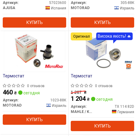
Артикул:
57023600
Артикул:
305-88K
AJUSA
MOTORAD
Испания
Израиль
КУПИТЬ
КУПИТЬ
Висока якість! 🔥
Оригинал
Термостат
Термостат
0 отзывов
0 отзывов
460
1 267
₴
₴
сегодня
1 204
₴
сегодня
Артикул:
1023-88K
MOTORAD
Израиль
Артикул:
TX 114 82D
MAHLE / KNECHT
Германия
КУПИТЬ
КУПИТЬ