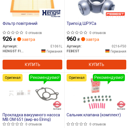
Фільтр повітряний
Трипоїд ШРУСа
0 отзывов
0 отзывов
926
960
₴
завтра
₴
завтра
Артикул:
E1061L
Артикул:
0216-F50
HENGST FILTER
FEBEST
Германия
Германия
КУПИТЬ
КУПИТЬ
Рекомендуємо!
Рекомендуємо!
Оригинал
Оригинал
Прокладка вакуумного насоса
Сальник клапана (комплект)
MB OM 651 (вир-во Elring)
0 отзывов
0 отзывов