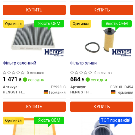
КУПИТЬ
КУПИТЬ
Якість OEM
Якість OEM
Оригинал
Оригинал
Фільтр салонний
Фільтр оливи
0 отзывов
0 отзывов
1 471
684
₴
сегодня
₴
сегодня
Артикул:
E2993LC
Артикул:
EG910H D454
HENGST FILTER
HENGST FILTER
Германия
Германия
КУПИТЬ
КУПИТЬ
Якість OEM
ТОП продажів!
Оригинал