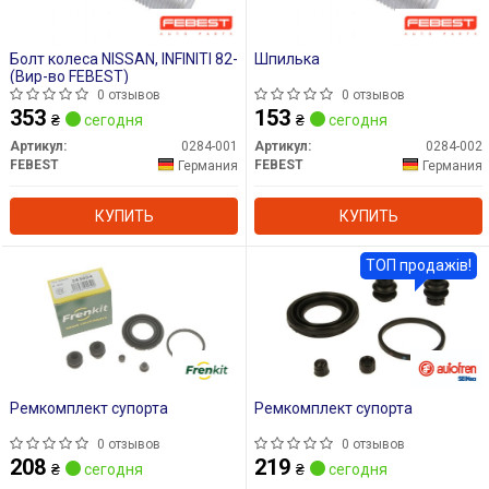
Болт колеса NISSAN, INFINITI 82-
Шпилька
(Вир-во FEBEST)
0 отзывов
0 отзывов
353
153
₴
сегодня
₴
сегодня
Артикул:
0284-001
Артикул:
0284-002
FEBEST
FEBEST
Германия
Германия
КУПИТЬ
КУПИТЬ
ТОП продажів!
Ремкомплект супорта
Ремкомплект супорта
0 отзывов
0 отзывов
208
219
₴
сегодня
₴
сегодня