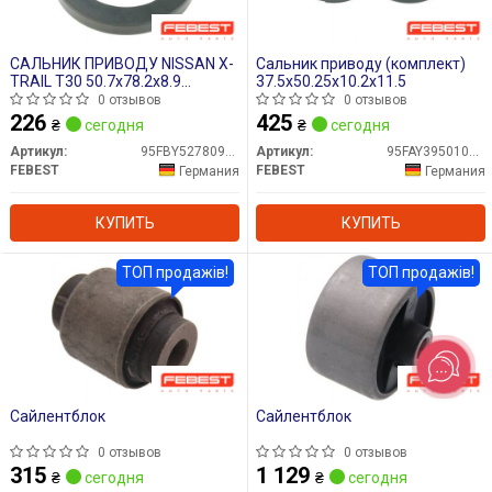
САЛЬНИК ПРИВОДУ NISSAN X-
Сальник приводу (комплект)
TRAIL T30 50.7x78.2x8.9
37.5x50.25x10.2x11.5
(FEBEST)
0 отзывов
0 отзывов
226
425
₴
сегодня
₴
сегодня
Артикул:
95FBY52780909X
Артикул:
95FAY39501012X
FEBEST
FEBEST
Германия
Германия
КУПИТЬ
КУПИТЬ
ТОП продажів!
ТОП продажів!
Сайлентблок
Сайлентблок
0 отзывов
0 отзывов
315
1 129
₴
сегодня
₴
сегодня