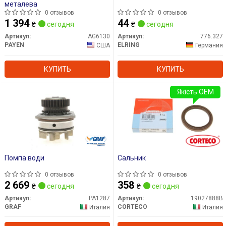
металева
0 отзывов
0 отзывов
1 394
44
₴
сегодня
₴
сегодня
Артикул:
AG6130
Артикул:
776.327
PAYEN
ELRING
США
Германия
КУПИТЬ
КУПИТЬ
Якість OEM
Помпа води
Сальник
0 отзывов
0 отзывов
2 669
358
₴
сегодня
₴
сегодня
Артикул:
PA1287
Артикул:
19027888B
GRAF
CORTECO
Италия
Италия