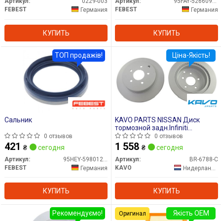
Артикул:
0229-003
Артикул:
95FAY-52660909X
FEBEST
FEBEST
Германия
Германия
КУПИТЬ
КУПИТЬ
ТОП продажів!
Ціна-Якість!
Сальник
KAVO PARTS NISSAN Диск
тормозной задн.Infiniti
FX,Murano 03-
0 отзывов
0 отзывов
421
1 558
₴
сегодня
₴
сегодня
Артикул:
95HEY-59801218R
Артикул:
BR-6788-C
FEBEST
KAVO
Германия
Нидерланды
КУПИТЬ
КУПИТЬ
Рекомендуємо!
Якість OEM
Оригинал