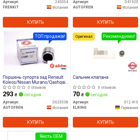
Артикул:
243054
Артикул:
D41920
FRENKIT
AUTOFREN
Испания
Испания
КУПИТЬ
КУПИТЬ
ТОП продажів!
Рекомендуємо!
Оригинал
Поршень супорта зад Renault
Сальник клапана
Koleos/Nissan Murano/Qashqai
43x44,7
0 отзывов
0 отзывов
293
70
₴
сегодня
₴
сегодня
Артикул:
D025538
Артикул:
012.410
AUTOFREN
ELRING
Испания
Германия
КУПИТЬ
КУПИТЬ
Якість OEM