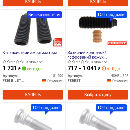
КУПИТЬ
КУПИТЬ
Висока якість! 🔥
ТОП продажів!
К-т захистний амортизатора
Захисний ковпачок/
гофрований кожух,
амортизатор
0 отзывов
0 отзывов
1 731
717 - 1 041
₴
сегодня
₴
от 0 дн.
Артикул:
181400
Артикул:
NSHB-J32F
FEBI BILSTEIN
FEBEST
Германия
Германия
КУПИТЬ
Выбрать цену
ТОП продажів!
ТОП продажів!