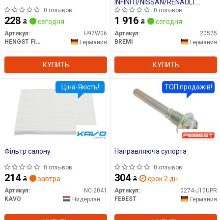
INFINITI/NISSAN/RENAULT
ex35/M35/Q50/Q70/Teana/Mura
0 отзывов
0 отзывов
"2,5-3,5 "05>>
228
1 916
₴
сегодня
₴
сегодня
Артикул:
H97W06
Артикул:
20525
HENGST FILTER
BREMI
Германия
Германия
КУПИТЬ
КУПИТЬ
Ціна-Якість!
ТОП продажів!
Фільтр салону
Направляюча супорта
0 отзывов
0 отзывов
214
304
₴
завтра
₴
срок 2 дн.
Артикул:
NC-2041
Артикул:
0274-J10UPR
KAVO
FEBEST
Нидерланды
Германия