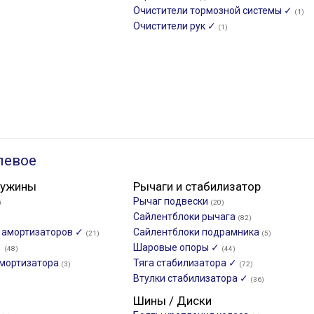
Очистители тормозной системы ✓
(1)
Очистители рук ✓
(1)
левое
ружины
Рычаги и стабилизатор
Рычаг подвески
)
(20)
Сайлентблоки рычага
(82)
и амортизаторов ✓
Сайлентблоки подрамника
(21)
(5)
✓
Шаровые опоры ✓
(48)
(44)
мортизатора
Тяга стабилизатора ✓
(3)
(72)
Втулки стабилизатора ✓
(36)
Шины / Диски