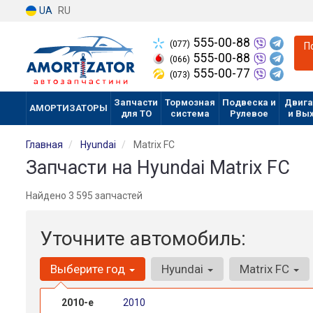
UA
RU
555-00-88
(077)
П
555-00-88
(066)
555-00-77
(073)
Запчасти
Тормозная
Подвеска и
Двига
АМОРТИЗАТОРЫ
для ТО
система
Рулевое
и Вы
Главная
Hyundai
Matrix FC
Запчасти на Hyundai Matrix FC
Найдено 3 595 запчастей
Уточните автомобиль:
Выберите год
Hyundai
Matrix FC
2010-е
2010