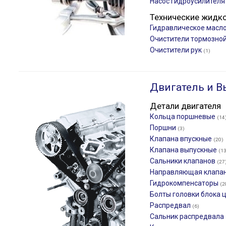
Насос гидроусилител
Технические жидк
Гидравлическое масло
Очистители тормозно
Очистители рук
(1)
Двигатель и В
Детали двигателя
Кольца поршневые
(14
Поршни
(3)
Клапана впускные
(20)
Клапана выпускные
(13
Сальники клапанов
(27
Направляющая клапа
Гидрокомпенсаторы
(2
Болты головки блока
Распредвал
(6)
Сальник распредвала