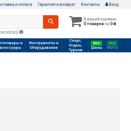
ставка и оплата
Гарантия и возврат
Контакты
Вход
В вашей корзине
0 товаров
на
0 ₴
Q0413023EQ
Спорт,
втотовары и
Инструменты и
New
New
Отдых,
ксессуары
Оборудование
Шины
МOTO
Туризм