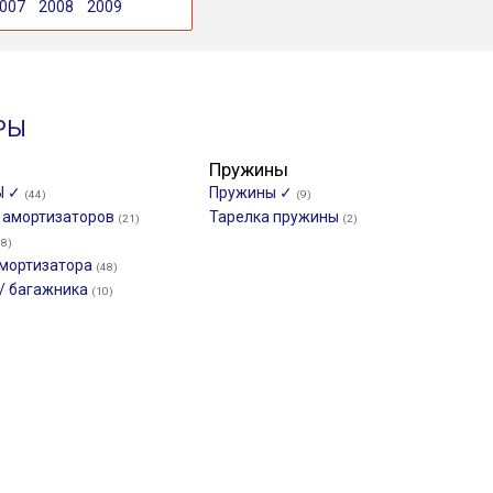
007
2008
2009
РЫ
Пружины
Ы ✓
Пружины ✓
(44)
(9)
и амортизаторов
Тарелка пружины
(21)
(2)
48)
мортизатора
(48)
/ багажника
(10)