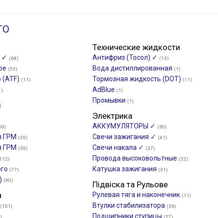
ТО
Технические жидкости
о ✓
Антифриз (Тосол) ✓
(64)
(13)
ное
Вода дистиллированная
(53)
(1)
 (ATF)
Тормозная жидкость (DOT)
(11)
(11)
AdBlue
1)
(1)
Промывки
(1)
ы
Электрика
АККУМУЛЯТОРЫ ✓
59)
(30)
я ГРМ
Свечи зажигания ✓
(35)
(41)
я ГРМ
Свечи накала ✓
(39)
(27)
Провода высоковольтные
112)
(32)
ого
Катушка зажигания
(77)
(31)
)
(90)
Підвіска та Рульове
а
Рулевая тяга и наконечник
(11)
Втулки стабилизатора
(151)
(36)
Подшипники ступицы
)
(27)