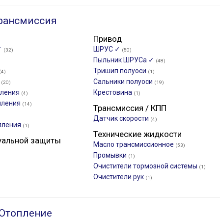
рансмиссия
Привод
✓
ШРУС ✓
(32)
(50)
Пыльник ШРУСа ✓
(48)
Тришип полуоси
(4)
(1)
к
Сальники полуоси
(20)
(19)
пления
Крестовина
(4)
(1)
пления
(14)
Трансмиссия / КПП
Датчик скорости
(4)
пления
(1)
Технические жидкости
уальной защиты
Масло трансмиссионное
(53)
Промывки
(1)
Очистители тормозной системы
(1)
Очистители рук
(1)
 Отопление