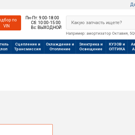
До
Пн-Пт:
9:00-18:00
одбор по
Какую запчасть ищете?
Сб:
10:00-15:00
VIN
Вс:
ВЫХОДНОЙ
Например: амортизатор Октавия, 5
тель
Сцепление и
Охлаждение и
Электрика и
КУЗОВ и
А
хлоп
Трансмиссия
Отопление
Освещение
ОПТИКА
А