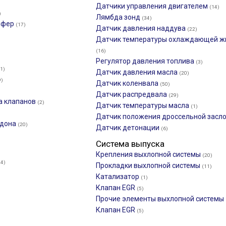
Датчики управления двигателем
(14)
)
Лямбда зонд
(34)
мфер
(17)
Датчик давления наддува
(22)
Датчик температуры охлаждающей ж
(16)
Регулятор давления топлива
(3)
1)
Датчик давления масла
(20)
9)
Датчик коленвала
(50)
Датчик распредвала
(29)
а клапанов
(2)
Датчик температуры масла
(1)
Датчик положения дроссельной засл
ддона
(20)
Датчик детонации
(6)
Система выпуска
Крепления выхлопной системы
(20)
14)
Прокладки выхлопной системы
(11)
Катализатор
(1)
Клапан EGR
(5)
Прочие элементы выхлопной системы
Клапан EGR
(5)