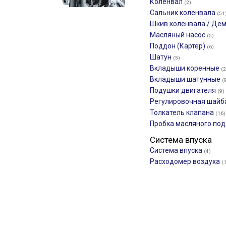
Коленвал
(2)
Сальник коленвала
(51
Шкив коленвала / Де
Масляный насос
(5)
Поддон (Картер)
(6)
Шатун
(5)
Вкладыши коренные
(2
Вкладыши шатунные
(
Подушки двигателя
(9)
Регулировочная шайб
Толкатель клапана
(16)
Пробка масляного по
Система впуска
Система впуска
(4)
Расходомер воздуха
(