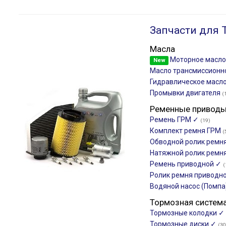
Запчасти для 
Масла
Моторное масл
New
Масло трансмиссион
Гидравлическое масло
Промывки двигателя
(
Ременные привод
Ремень ГРМ ✓
(19)
Комплект ремня ГРМ
(
Обводной ролик ремн
Натяжной ролик ремн
Ремень приводной ✓
(
Ролик ремня приводн
Водяной насос (Помпа
Тормозная систем
Тормозные колодки ✓
Тормозные диски ✓
(30