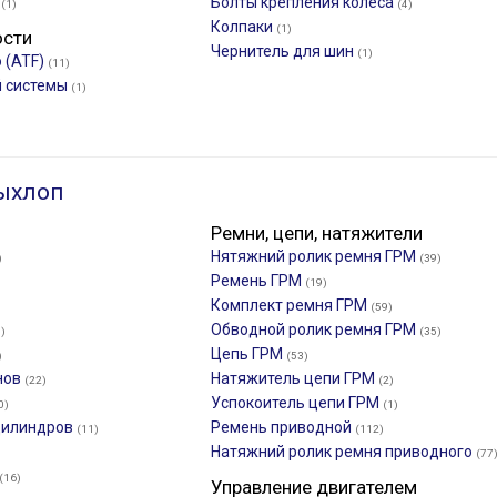
я
Болты крепления колеса
(1)
(4)
Колпаки
(1)
ости
Чернитель для шин
(1)
 (ATF)
(11)
й системы
(1)
ыхлоп
Ремни, цепи, натяжители
Нятяжний ролик ремня ГРМ
)
(39)
Ремень ГРМ
(19)
Комплект ремня ГРМ
(59)
Обводной ролик ремня ГРМ
)
(35)
Цепь ГРМ
)
(53)
нов
Натяжитель цепи ГРМ
(22)
(2)
Успокоитель цепи ГРМ
0)
(1)
 цилиндров
Ремень приводной
(11)
(112)
Натяжний ролик ремня приводного
(77
(16)
Управление двигателем