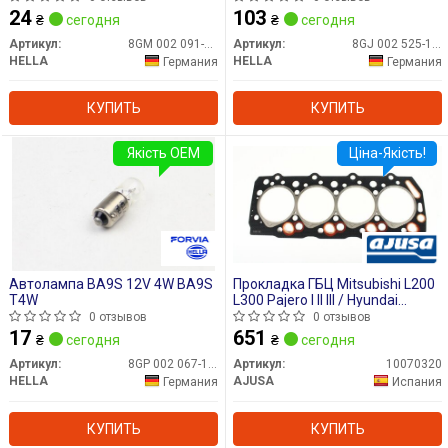
24
103
₴
сегодня
₴
сегодня
Артикул:
8GM 002 091-131
Артикул:
8GJ 002 525-131
HELLA
HELLA
Германия
Германия
КУПИТЬ
КУПИТЬ
Якість OEM
Ціна-Якість!
Автолампа BA9S 12V 4W BA9S
Прокладка ГБЦ Mitsubishi L200
T4W
L300 Pajero I II III / Hyundai
Galloper II 2.5 TD 86-07
0 отзывов
0 отзывов
(1.45mm)
17
651
₴
сегодня
₴
сегодня
Артикул:
8GP 002 067-121
Артикул:
10070320
HELLA
AJUSA
Германия
Испания
КУПИТЬ
КУПИТЬ