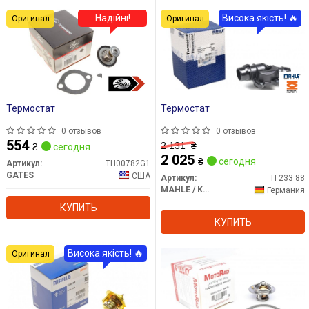
Надійні!
Висока якість! 🔥
Оригинал
Оригинал
Термостат
Термостат
0 отзывов
0 отзывов
554
2 131
₴
₴
сегодня
2 025
₴
сегодня
Артикул:
TH00782G1
GATES
США
Артикул:
TI 233 88
MAHLE / KNECHT
Германия
КУПИТЬ
КУПИТЬ
Висока якість! 🔥
Оригинал