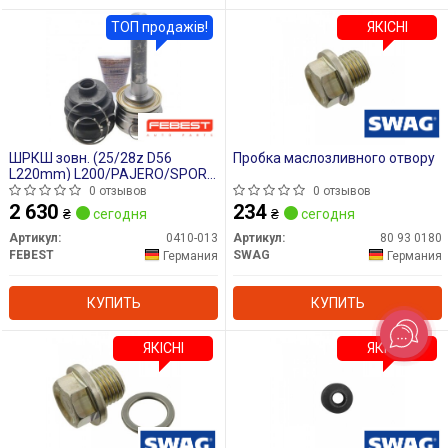
ТОП продажів!
ЯКІСНІ
ШРКШ зовн. (25/28z D56
Пробка маслозливного отвору
L220mm) L200/PAJERO/SPORT
2.5-2.8TD/3.0 V6 90-07
0 отзывов
0 отзывов
2 630
234
₴
сегодня
₴
сегодня
Артикул:
0410-013
Артикул:
80 93 0180
FEBEST
SWAG
Германия
Германия
КУПИТЬ
КУПИТЬ
ЯКІСНІ
ЯКІСНІ