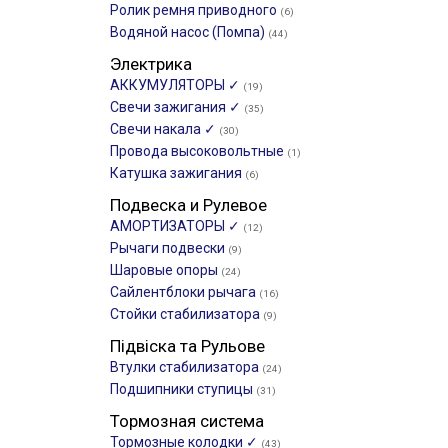
Ролик ремня приводного
(6)
Водяной насос (Помпа)
(44)
Электрика
АККУМУЛЯТОРЫ ✓
(19)
Свечи зажигания ✓
(35)
Свечи накала ✓
(30)
Провода высоковольтные
(1)
Катушка зажигания
(6)
Подвеска и Рулевое
АМОРТИЗАТОРЫ ✓
(12)
Рычаги подвески
(9)
Шаровые опоры
(24)
Сайлентблоки рычага
(16)
Стойки стабилизатора
(9)
Підвіска та Рульове
Втулки стабилизатора
(24)
Подшипники ступицы
(31)
Тормозная система
Тормозные колодки ✓
(43)