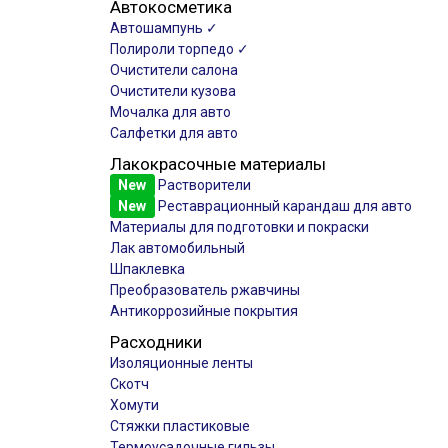
Автокосметика
Автошампунь ✓
Полироли торпедо ✓
Очистители салона
Очистители кузова
Мочалка для авто
Салфетки для авто
Лакокрасочные материалы
New
Растворители
New
Реставрационный карандаш для авто
Материалы для подготовки и покраски
Лак автомобильный
Шпаклевка
Преобразователь ржавчины
Антикоррозийные покрытия
Расходники
Изоляционные ленты
Скотч
Хомути
Стяжки пластиковые
Термоусадочные гильзы