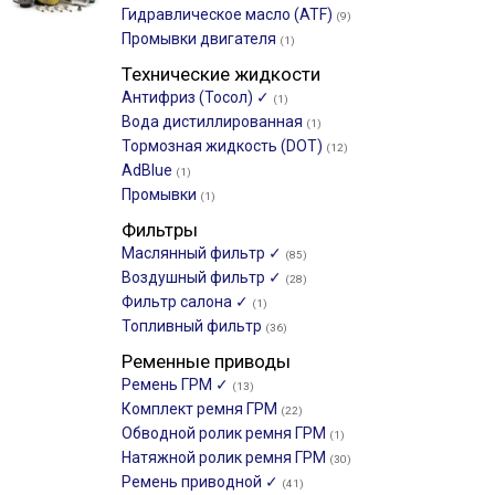
Гидравлическое масло (ATF)
(9)
Промывки двигателя
(1)
Технические жидкости
Антифриз (Тосол) ✓
(1)
Вода дистиллированная
(1)
Тормозная жидкость (DOT)
(12)
AdBlue
(1)
Промывки
(1)
Фильтры
Маслянный фильтр ✓
(85)
Воздушный фильтр ✓
(28)
Фильтр салона ✓
(1)
Топливный фильтр
(36)
Ременные приводы
Ремень ГРМ ✓
(13)
Комплект ремня ГРМ
(22)
Обводной ролик ремня ГРМ
(1)
Натяжной ролик ремня ГРМ
(30)
Ремень приводной ✓
(41)