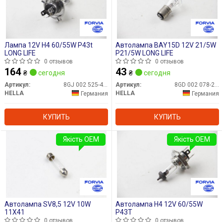
Лампа 12V H4 60/55W P43t
Автолампа BAY15D 12V 21/5W
LONG LIFE
P21/5W LONG LIFE
0 отзывов
0 отзывов
164
43
₴
сегодня
₴
сегодня
Артикул:
8GJ 002 525-481
Артикул:
8GD 002 078-221
HELLA
HELLA
Германия
Германия
КУПИТЬ
КУПИТЬ
Якість OEM
Якість OEM
Автолампа SV8,5 12V 10W
Автолампа H4 12V 60/55W
11X41
P43T
0 отзывов
0 отзывов