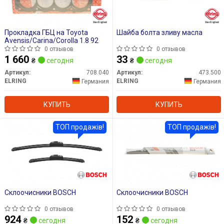
Прокладка ГБЦ на Toyota
Шайба болта зливу масла
Avensis/Carina/Corolla 1.8 92
0 отзывов
0 отзывов
1 660
33
₴
сегодня
₴
сегодня
Артикул:
708.040
Артикул:
473.500
ELRING
ELRING
Германия
Германия
КУПИТЬ
КУПИТЬ
ТОП продажів!
ТОП продажів!
Склоочисники BOSCH
Склоочисники BOSCH
0 отзывов
0 отзывов
924
152
₴
сегодня
₴
сегодня