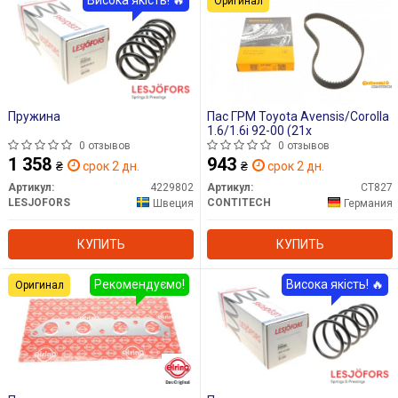
Оригинал
Пружина
Пас ГРМ Toyota Avensis/Corolla
1.6/1.6i 92-00 (21x
0 отзывов
0 отзывов
1 358
943
₴
срок 2 дн.
₴
срок 2 дн.
Артикул:
4229802
Артикул:
CT827
LESJOFORS
CONTITECH
Швеция
Германия
КУПИТЬ
КУПИТЬ
Рекомендуємо!
Висока якість! 🔥
Оригинал