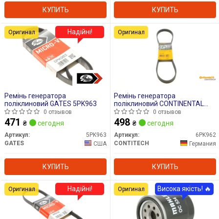
КУПИТЬ
КУПИТЬ
Надійні!
Оригинал
Оригинал
Ремінь генератора
Ремінь генератора
поліклиновий GATES 5PK963
поліклиновий CONTINENTAL
6PK962
0 отзывов
0 отзывов
471
498
₴
сегодня
₴
сегодня
Артикул:
5PK963
Артикул:
6PK962
GATES
CONTITECH
США
Германия
КУПИТЬ
КУПИТЬ
Надійні!
Висока якість! 🔥
Оригинал
Оригинал