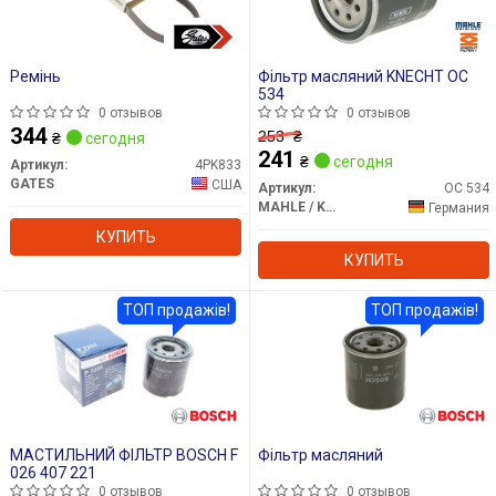
Ремінь
Фільтр масляний KNECHT OC
534
0 отзывов
0 отзывов
344
253
₴
₴
сегодня
241
₴
сегодня
Артикул:
4PK833
GATES
США
Артикул:
OC 534
MAHLE / KNECHT
Германия
КУПИТЬ
КУПИТЬ
ТОП продажів!
ТОП продажів!
МАСТИЛЬНИЙ ФІЛЬТР BOSCH F
Фільтр масляний
026 407 221
0 отзывов
0 отзывов