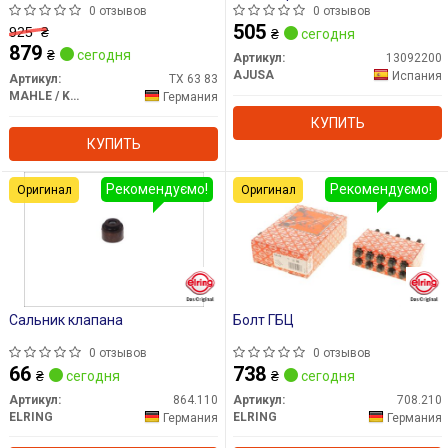
0 отзывов
0 отзывов
505
925
₴
₴
сегодня
879
₴
сегодня
Артикул:
13092200
AJUSA
Испания
Артикул:
TX 63 83
MAHLE / KNECHT
Германия
КУПИТЬ
КУПИТЬ
Рекомендуємо!
Рекомендуємо!
Оригинал
Оригинал
Сальник клапана
Болт ГБЦ
0 отзывов
0 отзывов
66
738
₴
сегодня
₴
сегодня
Артикул:
864.110
Артикул:
708.210
ELRING
ELRING
Германия
Германия