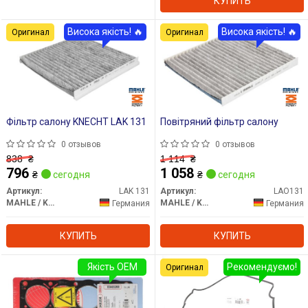
КУПИТЬ
Висока якість! 🔥
Висока якість! 🔥
Оригинал
Оригинал
Фільтр салону KNECHT LAK 131
Повітряний фільтр салону
0 отзывов
0 отзывов
838
₴
1 114
₴
796
1 058
₴
сегодня
₴
сегодня
Артикул:
LAK 131
Артикул:
LAO131
MAHLE / KNECHT
MAHLE / KNECHT
Германия
Германия
КУПИТЬ
КУПИТЬ
Якість OEM
Рекомендуємо!
Оригинал