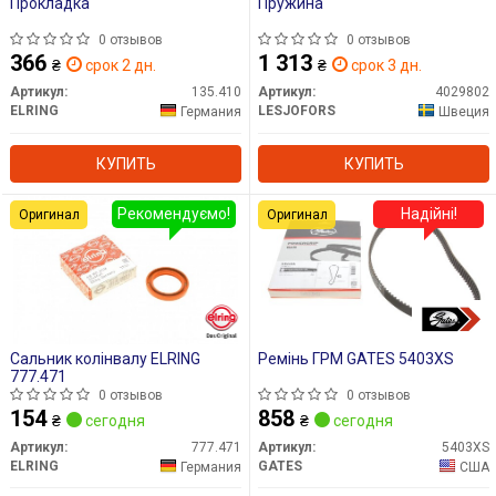
Прокладка
Пружина
0 отзывов
0 отзывов
366
1 313
₴
срок 2 дн.
₴
срок 3 дн.
Артикул:
135.410
Артикул:
4029802
ELRING
LESJOFORS
Германия
Швеция
КУПИТЬ
КУПИТЬ
Рекомендуємо!
Надійні!
Оригинал
Оригинал
Сальник колінвалу ELRING
Ремінь ГРМ GATES 5403XS
777.471
0 отзывов
0 отзывов
154
858
₴
сегодня
₴
сегодня
Артикул:
777.471
Артикул:
5403XS
ELRING
GATES
Германия
США