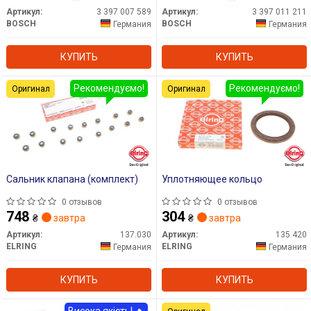
Артикул:
3 397 007 589
Артикул:
3 397 011 211
BOSCH
BOSCH
Германия
Германия
КУПИТЬ
КУПИТЬ
Рекомендуємо!
Рекомендуємо!
Оригинал
Оригинал
Сальник клапана (комплект)
Уплотняющее кольцо
0 отзывов
0 отзывов
748
304
₴
завтра
₴
завтра
Артикул:
137.030
Артикул:
135.420
ELRING
ELRING
Германия
Германия
КУПИТЬ
КУПИТЬ
Висока якість! 🔥