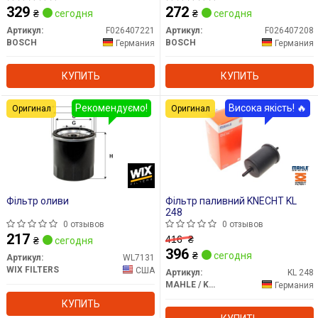
329
272
₴
сегодня
₴
сегодня
Артикул:
F026407221
Артикул:
F026407208
BOSCH
BOSCH
Германия
Германия
КУПИТЬ
КУПИТЬ
Рекомендуємо!
Висока якість! 🔥
Оригинал
Оригинал
Фільтр оливи
Фільтр паливний KNECHT KL
248
0 отзывов
0 отзывов
217
416
₴
₴
сегодня
396
₴
сегодня
Артикул:
WL7131
WIX FILTERS
США
Артикул:
KL 248
MAHLE / KNECHT
Германия
КУПИТЬ