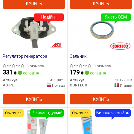
КУПИТЬ
КУПИТЬ
Надійні!
Якість OEM
Регулятор генератора
Сальник
0 отзывов
0 отзывов
331
179
₴
сегодня
₴
сегодня
Артикул:
ARE0021
Артикул:
12012931B
AS-PL
CORTECO
Польша
Италия
КУПИТЬ
КУПИТЬ
Рекомендуємо!
Висока якість! 🔥
Оригинал
Оригинал