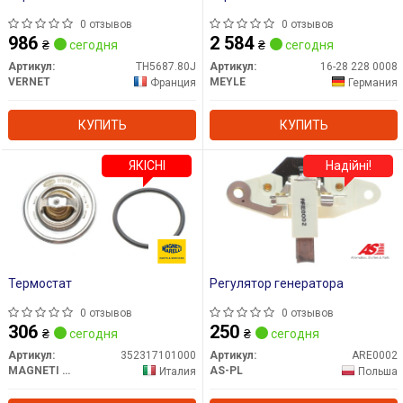
0 отзывов
0 отзывов
986
2 584
₴
сегодня
₴
сегодня
Артикул:
TH5687.80J
Артикул:
16-28 228 0008
VERNET
MEYLE
Франция
Германия
КУПИТЬ
КУПИТЬ
ЯКІСНІ
Надійні!
Термостат
Регулятор генератора
0 отзывов
0 отзывов
306
250
₴
сегодня
₴
сегодня
Артикул:
352317101000
Артикул:
ARE0002
MAGNETI MARELLI
AS-PL
Италия
Польша