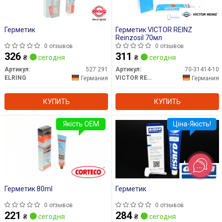
Герметик
Герметик VICTOR REINZ
Reinzosil 70мл
0 отзывов
0 отзывов
326
311
₴
сегодня
₴
сегодня
Артикул:
527.291
Артикул:
70-31414-10
ELRING
VICTOR REINZ
Германия
Германия
КУПИТЬ
КУПИТЬ
Якість OEM
Ціна-Якість!
Герметик 80ml
Герметик
0 отзывов
0 отзывов
221
284
₴
сегодня
₴
сегодня