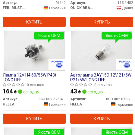
Артикул:
46640
Артикул:
113-1482
FEBI BILSTEIN
QUICK BRAKE
Германия
Дания
КУПИТЬ
КУПИТЬ
Якість OEM
Якість OEM
Лампа 12V H4 60/55W P43t
Автолампа BAY15D 12V 21/5W
LONG LIFE
P21/5W LONG LIFE
0 отзывов
0 отзывов
164
43
₴
сегодня
₴
сегодня
Артикул:
8GJ 002 525-481
Артикул:
8GD 002 078-221
HELLA
HELLA
Германия
Германия
КУПИТЬ
КУПИТЬ
Якість OEM
Якість OEM