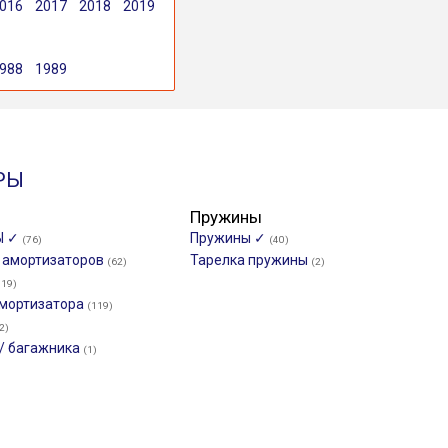
016
2017
2018
2019
988
1989
РЫ
Пружины
Ы ✓
Пружины ✓
(76)
(40)
и амортизаторов
Тарелка пружины
(62)
(2)
119)
мортизатора
(119)
2)
/ багажника
(1)