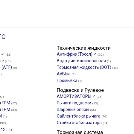
ТО
Технические жидкости
о ✓
Антифриз (Тосол) ✓
(32)
(32)
ное
Вода дистиллированная
(41)
(1)
 (ATF)
Тормозная жидкость (DOT)
(8)
(14)
AdBlue
1)
(1)
Промывки
(1)
ы
Подвеска и Рулевое
АМОРТИЗАТОРЫ ✓
93)
(76)
я ГРМ
Рычаги подвески
(27)
(53)
я ГРМ
Шаровые опоры
(30)
(55)
РМ
Сайлентблоки рычага
(1)
(79)
Стойки стабилизатора
132)
(54)
ого
(114)
Тормозная система