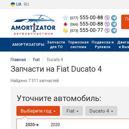
UA
RU
555-00-88
(077)
П
555-00-88
(066)
555-00-77
(073)
Запчасти
Тормозная
Подвеска и
Двига
АМОРТИЗАТОРЫ
для ТО
система
Рулевое
и Вы
Главная
Fiat
Ducato 4
Запчасти на Fiat Ducato 4
Найдено 7 311 запчастей
Уточните автомобиль:
Выберите год
Fiat
Ducato 4
2020-е
2020