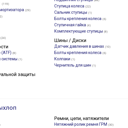
(88)
✓
(119)
Ступица колеса
(22)
мортизатора
(29)
Сальник ступицы
(1)
2)
Болты крепления колеса
(6)
Ступичная гайка
(4)
Комплектующие ступицы
(8)
я
(24)
Шины / Диски
ости
Датчик давления в шинах
(10)
 (ATF)
Болты крепления колеса
(8)
(6)
й системы
Колпаки
(1)
(1)
Чернитель для шин
(1)
уальной защиты
ыхлоп
Ремни, цепи, натяжители
Нятяжний ролик ремня ГРМ
)
(30)