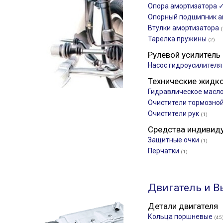
Опора амортизатора 
Опорный подшипник а
Втулки амортизатора
(
Тарелка пружины
(2)
Рулевой усилитель
Насос гидроусилител
Технические жидк
Гидравлическое масло
Очистители тормозно
Очистители рук
(1)
Средства индивид
Защитные очки
(1)
Перчатки
(1)
Двигатель и В
Детали двигателя
Кольца поршневые
(45