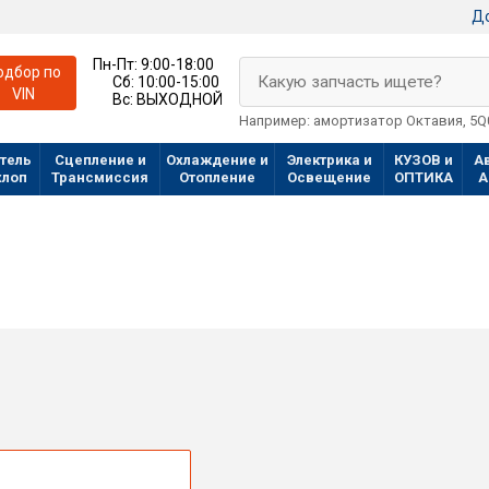
До
Пн-Пт:
9:00-18:00
одбор по
Какую запчасть ищете?
Сб:
10:00-15:00
VIN
Вс:
ВЫХОДНОЙ
Например: амортизатор Октавия, 5
тель
Сцепление и
Охлаждение и
Электрика и
КУЗОВ и
А
хлоп
Трансмиссия
Отопление
Освещение
ОПТИКА
А