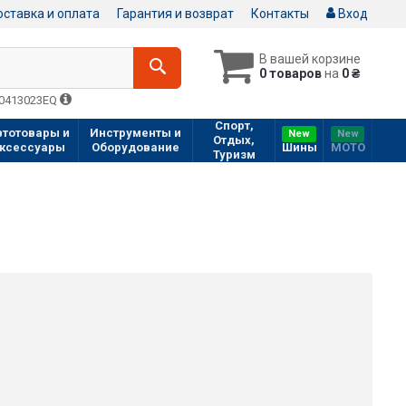
ставка и оплата
Гарантия и возврат
Контакты
Вход
В вашей корзине
0 товаров
на
0 ₴
Q0413023EQ
Спорт,
втотовары и
Инструменты и
New
New
Отдых,
ксессуары
Оборудование
Шины
МOTO
Туризм