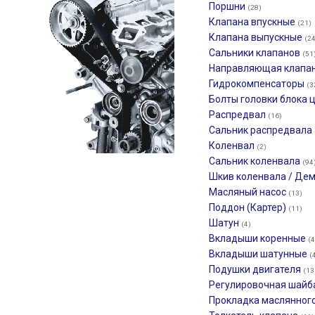
Поршни
(28)
Клапана впускные
(21)
Клапана выпускные
(24
Сальники клапанов
(51
Направляющая клапа
Гидрокомпенсаторы
(3
Болты головки блока
Распредвал
(16)
Сальник распредвала
Коленвал
(2)
Сальник коленвала
(94
Шкив коленвала / Де
Масляный насос
(13)
Поддон (Картер)
(11)
Шатун
(4)
Вкладыши коренные
(4
Вкладыши шатунные
(
Подушки двигателя
(13
Регулировочная шайб
Прокладка маслянног