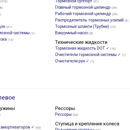
Тормозной суппорт
(315)
(61)
Главный тормозной цилиндр
8)
(29)
Рабочий тормозной цилиндр
)
(29)
Распределитель тормозных усилий
(4)
док
Тормозные шланги (Трубки)
(41)
(72)
мозной системы
Вакуумный насос
(1)
(8)
иска
(12)
Технические жидкости
Тормозная жидкость DOT ✓
(14)
Очистители тормозной системы ✓
(1)
Очистители рук ✓
(1)
левое
ружины
Рессоры
Рессоры
)
(54)
Ступица и крепление колеса
и амортизаторов ✓
(62)
Подшипник ступицы