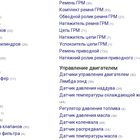
Ремень ГРМ
(39)
Комплект ремня ГРМ
(93)
Обводной ролик ремня ГРМ
)
(27)
Натяжитель ремня ГРМ
)
(1)
нов
Цепь ГРМ
(22)
(71)
Натяжитель цепи ГРМ
2)
(7)
 цилиндров
Успокоитель цепи ГРМ
(20)
(1)
Ремень приводной
(132)
Натяжний ролик ремня приводного
(35)
(11
Управление двигателем
)
Датчики управления двигателем
(30)
мфер
(11)
Лямбда зонд
(39)
Датчик давления наддува
(26)
Датчик температуры охлаждающей ж
(44)
0)
Регулятор давления топлива
(4)
41)
Датчик давления масла
(34)
6)
Датчик коленвала
(44)
а клапанов
(50)
Датчик распредвала
(24)
о фильтра
(4)
Датчик температуры масла
(5)