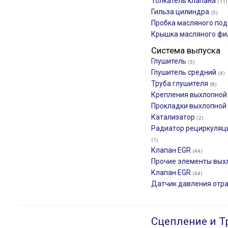
Толкатель клапана
(11)
Гильза цилиндра
(5)
Пробка масляного по
Крышка масляного ф
Система выпуска
Глушитель
(5)
Глушитель средний
(4)
Труба глушителя
(8)
Крепления выхлопной
Прокладки выхлопной
Катализатор
(2)
Радиатор рециркуляц
(1)
Клапан EGR
(44)
Прочие элементы вых
Клапан EGR
(44)
Датчик давления отр
Сцепление и Т