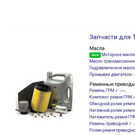
Запчасти для 
Масла
Моторное масл
New
Масло трансмиссион
Гидравлическое масло
Промывки двигателя
(
Ременные привод
Ремень ГРМ ✓
(39)
Комплект ремня ГРМ
(
Обводной ролик ремн
Натяжной ролик ремн
Натяжитель ремня Г
Ремень приводной ✓
(
Ролик ремня приводн