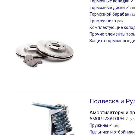
Тормозные колодки ✓
Тормозные диски ✓
(18
Тормозной барабан
(12
Трос ручника
(58)
Комплектующие коло
Прочие элементы тор
Защита тормозного д
Подвеска и Ру
Амортизаторы и п
АМОРТИЗАТОРЫ ✓
(76
Пружины ✓
(40)
Пыльники и отбойник