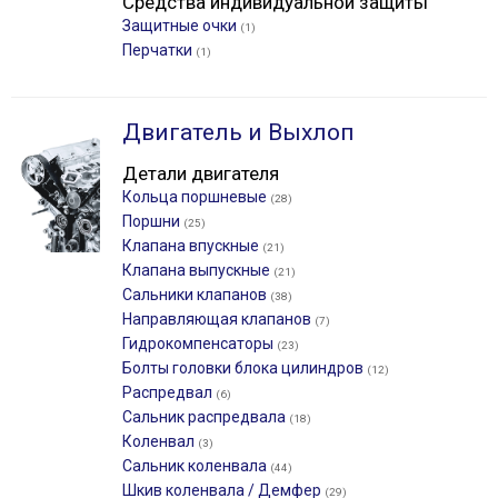
Средства индивидуальной защиты
Защитные очки
(1)
Перчатки
(1)
Двигатель и Выхлоп
Детали двигателя
Кольца поршневые
(28)
Поршни
(25)
Клапана впускные
(21)
Клапана выпускные
(21)
Сальники клапанов
(38)
Направляющая клапанов
(7)
Гидрокомпенсаторы
(23)
Болты головки блока цилиндров
(12)
Распредвал
(6)
Сальник распредвала
(18)
Коленвал
(3)
Сальник коленвала
(44)
Шкив коленвала / Демфер
(29)