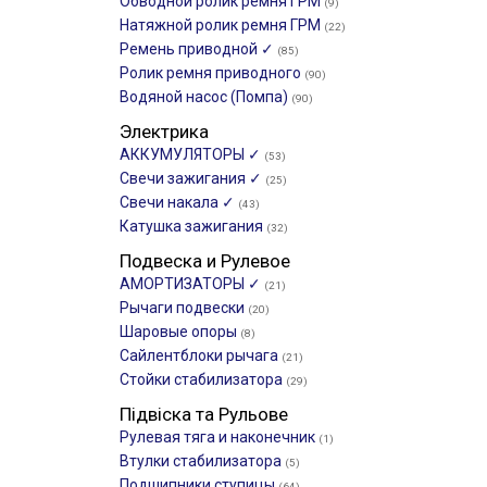
Обводной ролик ремня ГРМ
(9)
Натяжной ролик ремня ГРМ
(22)
Ремень приводной ✓
(85)
Ролик ремня приводного
(90)
Водяной насос (Помпа)
(90)
Электрика
АККУМУЛЯТОРЫ ✓
(53)
Свечи зажигания ✓
(25)
Свечи накала ✓
(43)
Катушка зажигания
(32)
Подвеска и Рулевое
АМОРТИЗАТОРЫ ✓
(21)
Рычаги подвески
(20)
Шаровые опоры
(8)
Сайлентблоки рычага
(21)
Стойки стабилизатора
(29)
Підвіска та Рульове
Рулевая тяга и наконечник
(1)
Втулки стабилизатора
(5)
Подшипники ступицы
(64)