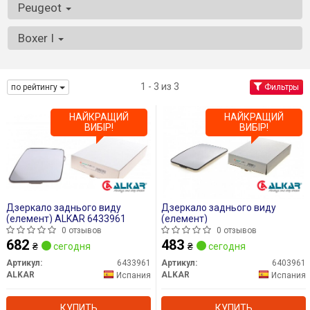
Peugeot
Boxer I
1 - 3 из 3
по рейтингу
Фильтры
НАЙКРАЩИЙ
НАЙКРАЩИЙ
ВИБІР!
ВИБІР!
Дзеркало заднього виду
Дзеркало заднього виду
(елемент) ALKAR 6433961
(елемент)
0 отзывов
0 отзывов
682
483
₴
сегодня
₴
сегодня
Артикул:
6433961
Артикул:
6403961
ALKAR
ALKAR
Испания
Испания
КУПИТЬ
КУПИТЬ