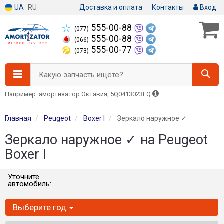
UA
RU
Доставка и оплата
Контакты
Вход
555-00-88
(077)
555-00-88
(066)
555-00-77
(073)
Какую запчасть ищете?
Например: амортизатор Октавия, 5Q0413023EQ
Главная
Peugeot
Boxer I
Зеркало наружное ✓
Зеркало наружное ✓ на Peugeot
Boxer I
Уточните
автомобиль:
Выберите год