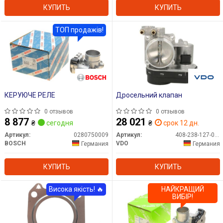
КУПИТЬ
КУПИТЬ
ТОП продажів!
КЕРУЮЧЕ РЕЛЕ
Дросельний клапан
0 отзывов
0 отзывов
8 877
28 021
₴
сегодня
₴
срок 12 дн.
Артикул:
0280750009
Артикул:
408-238-127-002Z
BOSCH
VDO
Германия
Германия
КУПИТЬ
КУПИТЬ
Висока якість! 🔥
НАЙКРАЩИЙ
ВИБІР!