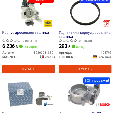
Корпус дросельної заслінки
Ущільнення, корпус дросельної
заслінки
0 отзывов
0 отзывов
6 236
293
₴
сегодня
₴
сегодня
Артикул:
802000813301
Артикул:
103795
MAGNETI MARELLI
FEBI BILSTEIN
Италия
Германия
КУПИТЬ
КУПИТЬ
ТОП продажів!