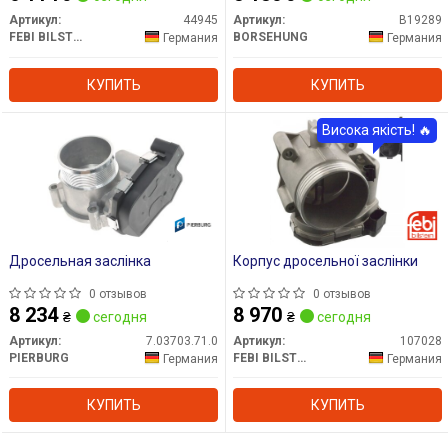
Артикул:
44945
Артикул:
B19289
FEBI BILSTEIN
BORSEHUNG
Германия
Германия
КУПИТЬ
КУПИТЬ
Висока якість! 🔥
Дросельная заслінка
Корпус дросельної заслінки
0 отзывов
0 отзывов
8 234
8 970
₴
сегодня
₴
сегодня
Артикул:
7.03703.71.0
Артикул:
107028
PIERBURG
FEBI BILSTEIN
Германия
Германия
КУПИТЬ
КУПИТЬ