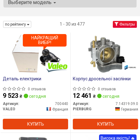
Выберите модель
1 - 30 из 477
по рейтингу
Фильтры
НАЙКРАЩИЙ
ВИБІР!
Деталь електрики
Корпус дросельної заслінки
0 отзывов
0 отзывов
9 523
12 461
₴
сегодня
₴
сегодня
Артикул:
700440
Артикул:
7.14319.09.0
VALEO
PIERBURG
Франция
Германия
КУПИТЬ
КУПИТЬ
Висока якість! 🔥