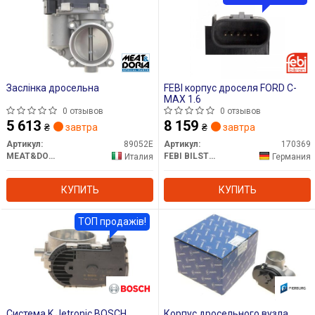
Заслінка дросельна
FEBI корпус дроселя FORD C-
MAX 1.6
0 отзывов
0 отзывов
5 613
8 159
₴
завтра
₴
завтра
Артикул:
89052E
Артикул:
170369
MEAT&DORIA
FEBI BILSTEIN
Италия
Германия
КУПИТЬ
КУПИТЬ
ТОП продажів!
Система K Jetronic BOSCH
Корпус дросельного вузла