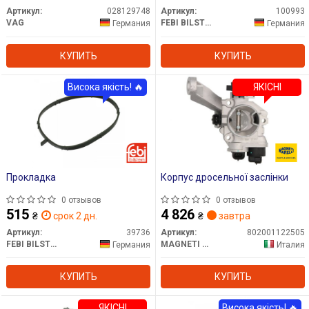
Артикул:
028129748
Артикул:
100993
VAG
FEBI BILSTEIN
Германия
Германия
КУПИТЬ
КУПИТЬ
Висока якість! 🔥
ЯКІСНІ
Прокладка
Корпус дросельної заслінки
0 отзывов
0 отзывов
515
4 826
₴
срок 2 дн.
₴
завтра
Артикул:
39736
Артикул:
802001122505
FEBI BILSTEIN
MAGNETI MARELLI
Германия
Италия
КУПИТЬ
КУПИТЬ
ЯКІСНІ
Висока якість! 🔥