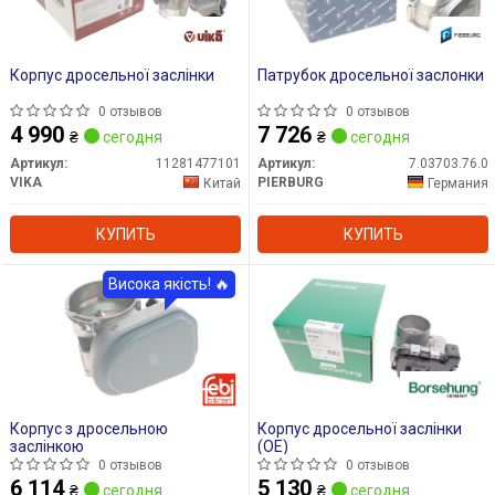
Корпус дросельної заслінки
Патрубок дросельної заслонки
0 отзывов
0 отзывов
4 990
7 726
₴
сегодня
₴
сегодня
Артикул:
11281477101
Артикул:
7.03703.76.0
VIKA
PIERBURG
Китай
Германия
КУПИТЬ
КУПИТЬ
Висока якість! 🔥
Корпус з дросельною
Корпус дросельної заслінки
заслінкою
(OE)
0 отзывов
0 отзывов
6 114
5 130
₴
сегодня
₴
сегодня