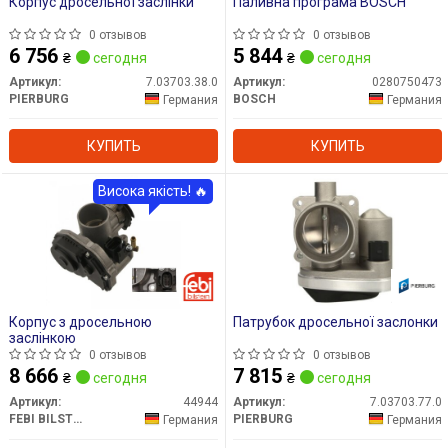
Корпус дросельної заслінки
Паливна програма BOSCH
0 отзывов
0 отзывов
6 756
5 844
₴
сегодня
₴
сегодня
Артикул:
7.03703.38.0
Артикул:
0280750473
PIERBURG
BOSCH
Германия
Германия
КУПИТЬ
КУПИТЬ
Висока якість! 🔥
Корпус з дросельною
Патрубок дросельної заслонки
заслінкою
0 отзывов
0 отзывов
8 666
7 815
₴
сегодня
₴
сегодня
Артикул:
44944
Артикул:
7.03703.77.0
FEBI BILSTEIN
PIERBURG
Германия
Германия