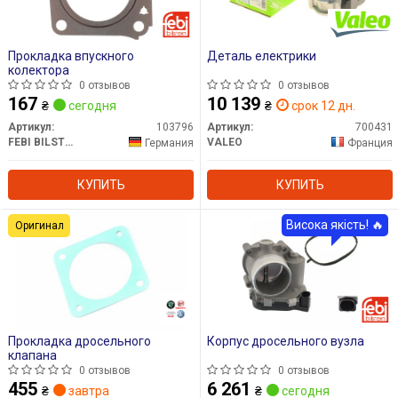
Прокладка впускного
Деталь електрики
колектора
0 отзывов
0 отзывов
167
10 139
₴
сегодня
₴
срок 12 дн.
Артикул:
103796
Артикул:
700431
FEBI BILSTEIN
VALEO
Германия
Франция
КУПИТЬ
КУПИТЬ
Висока якість! 🔥
Оригинал
Прокладка дросельного
Корпус дросельного вузла
клапана
0 отзывов
0 отзывов
455
6 261
₴
завтра
₴
сегодня