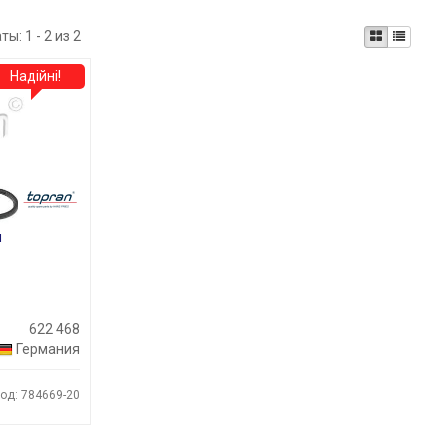
аты:
1 - 2 из 2
Надійні!
и
622 468
Германия
од: 784669-20