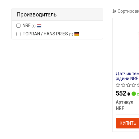
Сортировк
Производитель
NRF
(1)
TOPRAN / HANS PRIES
(1)
Датчик те
рідини NRF
552
₴
с
Артикул:
NRF
КУПИТЬ