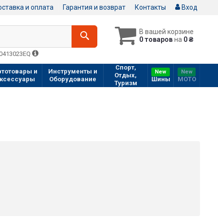
ставка и оплата
Гарантия и возврат
Контакты
Вход
В вашей корзине
0 товаров
на
0 ₴
Q0413023EQ
Спорт,
втотовары и
Инструменты и
New
New
Отдых,
ксессуары
Оборудование
Шины
МOTO
Туризм