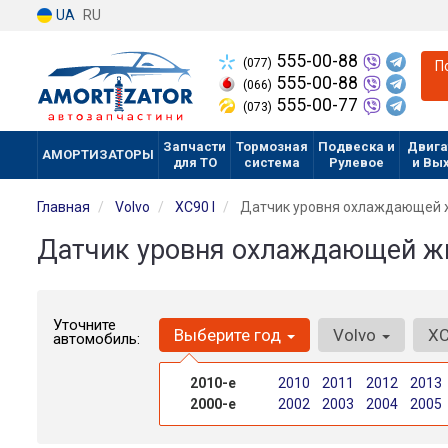
UA
RU
555-00-88
(077)
П
555-00-88
(066)
555-00-77
(073)
Запчасти
Тормозная
Подвеска и
Двига
АМОРТИЗАТОРЫ
для ТО
система
Рулевое
и Вы
Главная
Volvo
XC90 I
Датчик уровня охлаждающей 
Датчик уровня охлаждающей жид
Уточните
Выберите год
Volvo
XC
автомобиль:
2010-е
2010
2011
2012
2013
2000-е
2002
2003
2004
2005