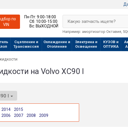
До
Пн-Пт:
9:00-18:00
одбор по
Какую запчасть ищете?
Сб:
10:00-15:00
VIN
Вс:
ВЫХОДНОЙ
Например: амортизатор Октавия, 5
тель
Сцепление и
Охлаждение и
Электрика и
КУЗОВ и
А
хлоп
Трансмиссия
Отопление
Освещение
ОПТИКА
А
жидкости
кости на Volvo XC90 I
90 I
2014
2015
2006
2007
2008
2009