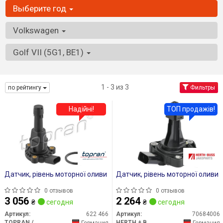
Выберите год
Volkswagen
Golf VII (5G1, BE1)
1 - 3 из 3
по рейтингу
Фильтры
Надійні!
ТОП продажів!
Датчик, рівень моторної оливи
Датчик, рівень моторної оливи
0 отзывов
0 отзывов
3 056
2 264
₴
сегодня
₴
сегодня
Артикул:
622 466
Артикул:
70684006
TOPRAN / HANS PRIES
HERTH + BUSS
Германия
Германия