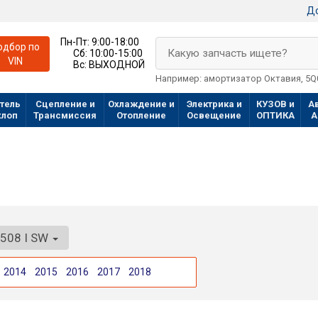
До
Пн-Пт:
9:00-18:00
одбор по
Какую запчасть ищете?
Сб:
10:00-15:00
VIN
Вс:
ВЫХОДНОЙ
Например: амортизатор Октавия, 5
тель
Сцепление и
Охлаждение и
Электрика и
КУЗОВ и
А
хлоп
Трансмиссия
Отопление
Освещение
ОПТИКА
А
508 I SW
2014
2015
2016
2017
2018