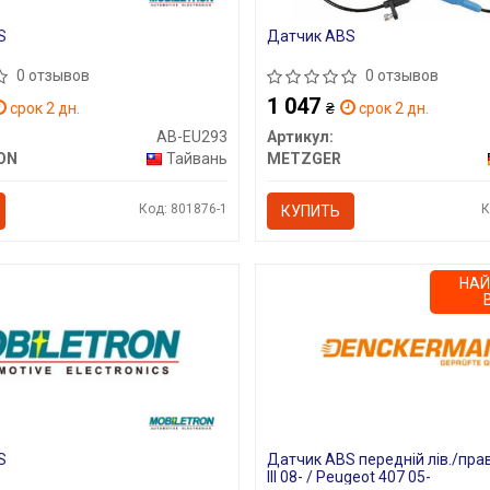
S
Датчик ABS
0 отзывов
0 отзывов
1 047
срок 2 дн.
₴
срок 2 дн.
AB-EU293
Артикул:
ON
Тайвань
METZGER
Код: 801876-1
К
КУПИТЬ
НА
S
Датчик ABS передній лів./прав
III 08- / Peugeot 407 05-