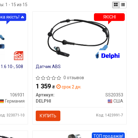
ты:
1 - 15 из 15
ка якість! 🔥
ЯКІСНІ
.6 10-, 508
Датчик ABS
0 отзывов
1 359
₴
срок 2 дн.
106931
Артикул:
SS20353
Германия
DELPHI
США
од: 323071-10
Код: 1423991-7
КУПИТЬ
ТОП продажів!