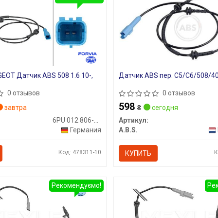
EOT Датчик ABS 508 1.6 10-,
Датчик ABS пер. C5/C6/508/40
0 отзывов
0 отзывов
598
завтра
₴
сегодня
6PU 012 806-701
Артикул:
Германия
A.B.S.
Код: 478311-10
К
КУПИТЬ
Рекомендуємо!
Ре