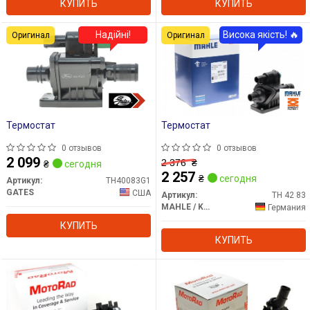
КУПИТЬ
КУПИТЬ
Надійні!
Висока якість! 🔥
Оригинал
Оригинал
Термостат
Термостат
0 отзывов
0 отзывов
2 099
2 376
₴
₴
сегодня
2 257
₴
сегодня
Артикул:
TH40083G1
GATES
США
Артикул:
TH 42 83
MAHLE / KNECHT
Германия
КУПИТЬ
КУПИТЬ