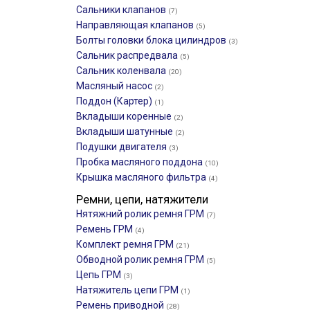
Сальники клапанов
(7)
Направляющая клапанов
(5)
Болты головки блока цилиндров
(3)
Сальник распредвала
(5)
Сальник коленвала
(20)
Масляный насос
(2)
Поддон (Картер)
(1)
Вкладыши коренные
(2)
Вкладыши шатунные
(2)
Подушки двигателя
(3)
Пробка масляного поддона
(10)
Крышка масляного фильтра
(4)
Ремни, цепи, натяжители
Нятяжний ролик ремня ГРМ
(7)
Ремень ГРМ
(4)
Комплект ремня ГРМ
(21)
Обводной ролик ремня ГРМ
(5)
Цепь ГРМ
(3)
Натяжитель цепи ГРМ
(1)
Ремень приводной
(28)