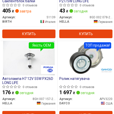
Сайлентблок балки
P21/5W LONG LIFE
0 отзывов
0 отзывов
405
43
₴
завтра
₴
сегодня
Артикул:
51139
Артикул:
8GD 002 078-221
BIRTH
HELLA
Италия
Германия
КУПИТЬ
КУПИТЬ
Якість OEM
ТОП продажів!
Автолампа H7 12V 55W PX26D
Ролик натягувача
LONG LIFE
0 отзывов
0 отзывов
176
1 697
₴
сегодня
₴
сегодня
Артикул:
8GH 007 157-201
Артикул:
APV3220
HELLA
DAYCO
Германия
США