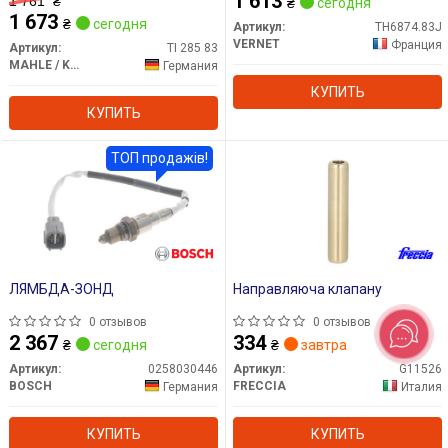
1 613
1 761
₴
₴
сегодня
1 673
₴
сегодня
Артикул:
TH6874.83J
VERNET
Франция
Артикул:
TI 285 83
MAHLE / KNECHT
Германия
КУПИТЬ
КУПИТЬ
ТОП продажів!
ЛЯМБДА-ЗОНД
Направляюча клапану
0 отзывов
0 отзывов
2 367
334
₴
сегодня
₴
завтра
Артикул:
0258030446
Артикул:
G11526
BOSCH
FRECCIA
Германия
Италия
КУПИТЬ
КУПИТЬ