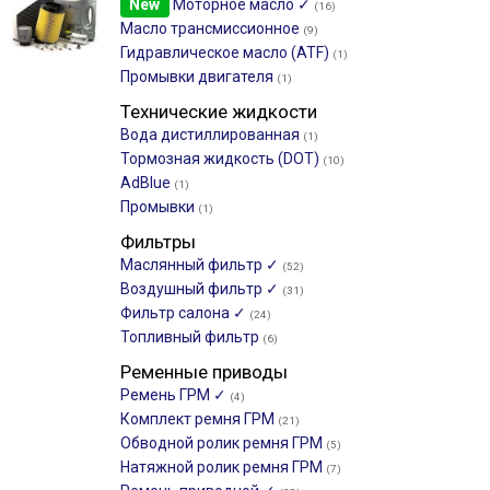
New
Моторное масло ✓
(16)
Масло трансмиссионное
(9)
Гидравлическое масло (ATF)
(1)
Промывки двигателя
(1)
Технические жидкости
Вода дистиллированная
(1)
Тормозная жидкость (DOT)
(10)
AdBlue
(1)
Промывки
(1)
Фильтры
Маслянный фильтр ✓
(52)
Воздушный фильтр ✓
(31)
Фильтр салона ✓
(24)
Топливный фильтр
(6)
Ременные приводы
Ремень ГРМ ✓
(4)
Комплект ремня ГРМ
(21)
Обводной ролик ремня ГРМ
(5)
Натяжной ролик ремня ГРМ
(7)